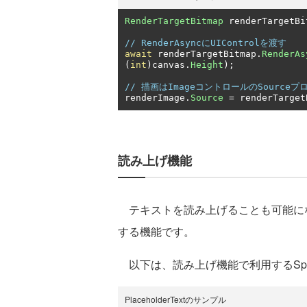
RenderTargetBitmap
 renderTargetBi
// RenderAsyncにUIControlを渡す
await
 renderTargetBitmap
.
RenderAs
(
int
)
canvas
.
Height
);
// 描画はImageコントロールのSource
renderImage
.
Source
=
 renderTarget
読み上げ機能
テキストを読み上げることも可能に
する機能です。
以下は、読み上げ機能で利用するSpeec
PlaceholderTextのサンプル