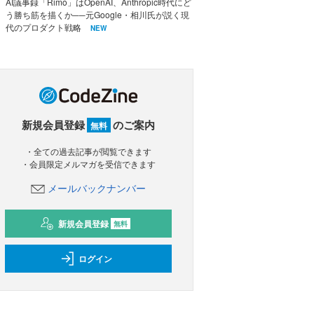
AI議事録「Rimo」はOpenAI、Anthropic時代にど
う勝ち筋を描くか──元Google・相川氏が説く現
代のプロダクト戦略
NEW
新規会員登録
のご案内
無料
・全ての過去記事が閲覧できます
・会員限定メルマガを受信できます
メールバックナンバー
新規会員登録
無料
ログイン