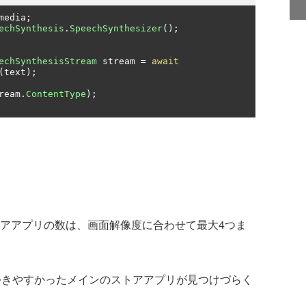
media
;
echSynthesis
.
SpeechSynthesizer
();
echSynthesisStream
 stream 
=
await
(
text
);
ream
.
ContentType
);
るストアアプリの数は、画面解像度に合わせて最大4つま
つきやすかったメインのストアアプリが見つけづらく