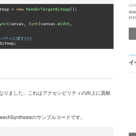
2026
tmap 
=
new
RenderTargetBitmap
();
Ai
行の
ync
(
canvas
,
(
int
)
canvas
.
Width
,
プロパティに渡すだけ
Bitmap
;
イ
なりました。これはアクセシビリティの向上に貢献
hSynthesisのサンプルコードです。