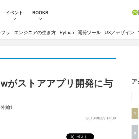
イベント
BOOKS
ンフラ
エンジニアの生き方
Python
開発ツール
UX／デザイン
Previewがストアアプリ開発に与
ア
番外編1
1
2013/08/29 14:00
2
ポスト