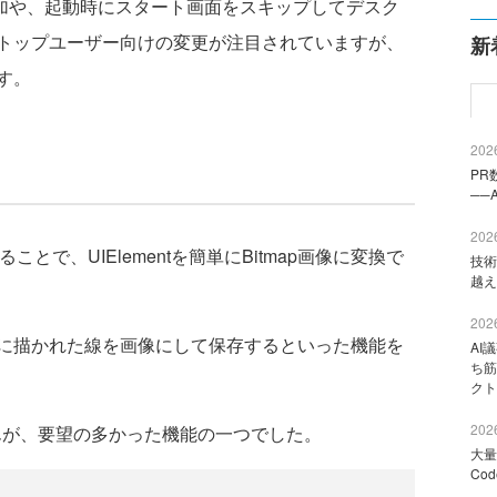
の追加や、起動時にスタート画面をスキップしてデスク
トップユーザー向けの変更が注目されていますが、
新
す。
2026
PR
──
2026
用することで、UIElementを簡単にBitmap画像に変換で
技術
越え
2026
に描かれた線を画像にして保存するといった機能を
AI
ち筋
クト
2026
んが、要望の多かった機能の一つでした。
大量
Co