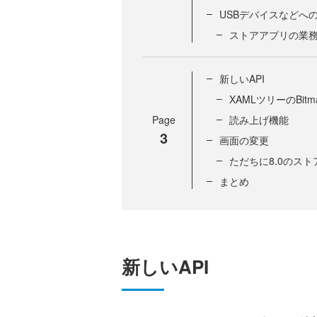
USBデバイスなどへ
ストアアプリの業
新しいAPI
XAMLツリーのBit
Page
読み上げ機能
3
画面の変更
ただちに8.0のス
まとめ
新しいAPI