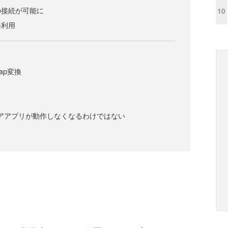
の接続が可能に
10
務利用
map変換
トアアプリが動作しなくなるわけではない