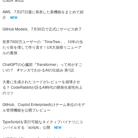
AWS、7月27日週に発表した新機能をまとめて紹
介
NEW
GitHub Models、7月30日で正式にサービス終了
世界7000万ユーザーの「TimeTree」、10年の当
たり前を壊して作り直す！UX大規模リニューア
ルの裏側
ChatGPTの心臓部『Transformer』って何がすご
いの？ #マンガでわかるAIの仕組み 第1話
大量に生成されたコードがレビューを崩壊させ
る？ CodeRabbitが語るAI時代の開発生産性向上
のコツ
GitHub、Copilot Enterprise向けチーム単位のモデ
ル管理機能を公開プレビュー
TypeScriptを実行可能なネイティブバイナリにコ
ンパイルする「scriptc」公開
NEW