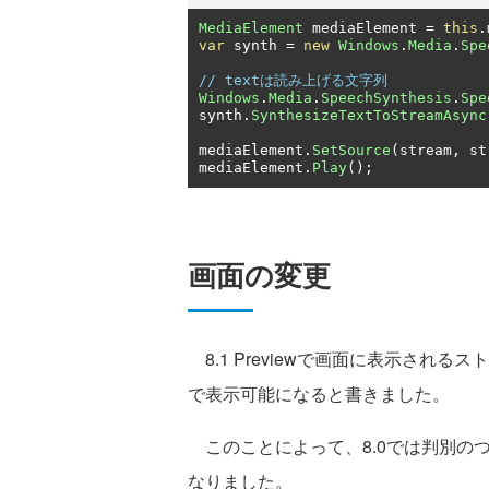
MediaElement
 mediaElement 
=
this
.
var
 synth 
=
new
Windows
.
Media
.
Spe
// textは読み上げる文字列
Windows
.
Media
.
SpeechSynthesis
.
Spe
synth
.
SynthesizeTextToStreamAsync
mediaElement
.
SetSource
(
stream
,
 st
mediaElement
.
Play
();
画面の変更
8.1 Previewで画面に表示され
で表示可能になると書きました。
このことによって、8.0では判別の
なりました。