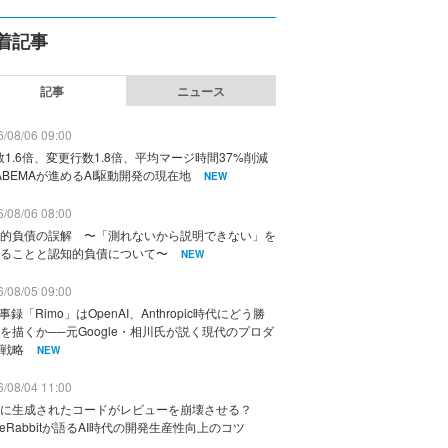
着記事
記事
ニュース
/08/06 09:00
数1.6倍、変更行数1.8倍、平均マージ時間37%削減
ABEMAが進めるAI駆動開発の現在地
NEW
/08/06 08:00
的負債の誤解 〜「測れないから説明できない」を
ることと認知的負債について〜
NEW
/08/05 09:00
議事録「Rimo」はOpenAI、Anthropic時代にどう勝
を描くか──元Google・相川氏が説く現代のプロダ
戦略
NEW
/08/04 11:00
に生成されたコードがレビューを崩壊させる？
deRabbitが語るAI時代の開発生産性向上のコツ