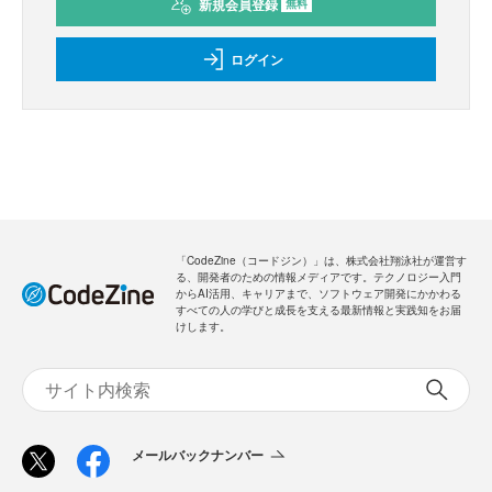
新規会員登録
無料
ログイン
「CodeZine（コードジン）」は、株式会社翔泳社が運営す
る、開発者のための情報メディアです。テクノロジー入門
からAI活用、キャリアまで、ソフトウェア開発にかかわる
すべての人の学びと成長を支える最新情報と実践知をお届
けします。
メールバックナンバー