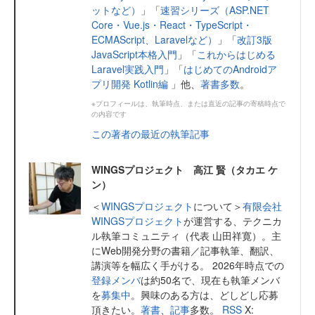
ットなど）
」「
速習シリーズ（ASP.NET
Core・Vue.js・React・TypeScript・
ECMAScript、Laravelなど）
」「
改訂3版
JavaScript本格入門
」「
これからはじめる
Laravel実践入門
」「
はじめてのAndroidア
プリ開発 Kotlin編
」他、
著書多数
。
※プロフィールは、執筆時点、または直近の記事の寄稿時点で
の内容です
この著者の最近の執筆記事
WINGSプロジェクト 高江 賢（タカエ ケ
ン）
＜
WINGSプロジェクト
について＞
有限会社
WINGSプロジェクト
が運営する、テクニカ
ル執筆コミュニティ（代表 山田祥寛）。主
にWeb開発分野の書籍／記事執筆、翻訳、
講演等を幅広く手がける。 2026年時点での
登録メンバ
は約50名で、現在も執筆メンバ
を
募集中
。興味のある方は、どしどし応募
頂きたい。
著書
、
記事
多数。
RSS
X: