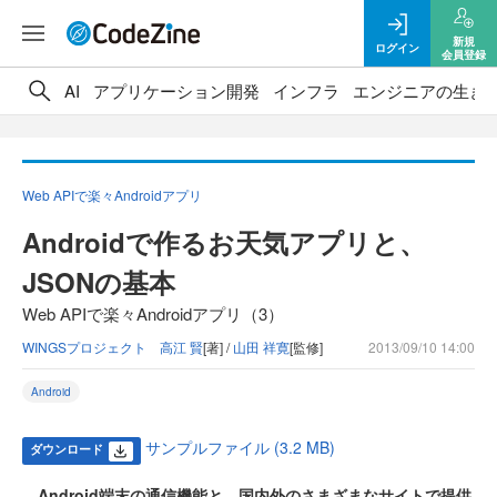
新規
ログイン
会員登録
AI
アプリケーション開発
インフラ
エンジニアの生き
Web APIで楽々Androidアプリ
Androidで作るお天気アプリと、
JSONの基本
Web APIで楽々Androidアプリ（3）
WINGSプロジェクト 高江 賢
[著] /
山田 祥寛
[監修]
2013/09/10 14:00
Android
サンプルファイル (3.2 MB)
ダウンロード
Android端末の通信機能と、国内外のさまざまなサイトで提供