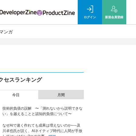
ログイン
新規
会員登録
マンガ
クセスランキング
今日
月間
技術的負債の誤解 〜「測れないから説明できな
い」を越えることと認知的負債について〜
なぜAIで速く作れても成果は増えないのか──及
川卓也氏が説く、AIネイティブ時代に人間が手放
してはいけない2つの仕事