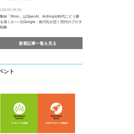
/08/05 09:00
議事録「Rimo」はOpenAI、Anthropic時代にどう勝
を描くか──元Google・相川氏が説く現代のプロダ
戦略
新着記事一覧を見る
ベント