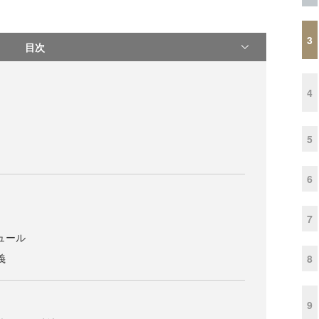
3
目次
4
5
6
7
ュール
義
8
9