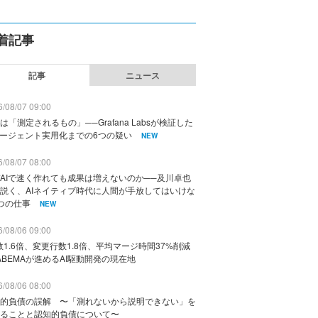
着記事
記事
ニュース
/08/07 09:00
は「測定されるもの」──Grafana Labsが検証した
エージェント実用化までの6つの疑い
NEW
/08/07 08:00
AIで速く作れても成果は増えないのか──及川卓也
説く、AIネイティブ時代に人間が手放してはいけな
つの仕事
NEW
/08/06 09:00
数1.6倍、変更行数1.8倍、平均マージ時間37%削減
ABEMAが進めるAI駆動開発の現在地
/08/06 08:00
的負債の誤解 〜「測れないから説明できない」を
ることと認知的負債について〜