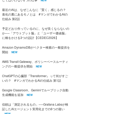
NEW
最近のAIは、なぜこんなに「賢く」感じるの？
進化の裏にあるモノとは #マンガでわかるAIの
仕組み 第2話
予定どおり作っているのに、なぜ良くならないの
か──「アウトプット脳」と「ユーザー価値脳」
に橋をかける3つの設計【CEDEC2026】
Amazon DynamoDBがベクター検索の一般提供を
開始
NEW
AWS Transit Gateway、ポリシーベースルーティ
ングの一般提供を開始
NEW
ChatGPTの心臓部『Transformer』って何がすご
いの？ #マンガでわかるAIの仕組み 第1話
Google Classroom、Geminiでルーブリック自動
生成機能を追加
NEW
信頼は「測定されるもの」──Grafana Labsが検
証したAIエージェント実用化までの6つの疑い
NEW