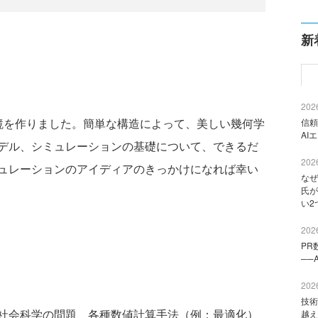
新
2026
華鏡を作りました。簡単な構造によって、美しい幾何学
信頼
AI
デル、シミュレーションの基礎について、できるだ
2026
ュレーションのアイディアのきっかけになれば幸い
なぜ
氏が
い2
2026
PR
──
2026
技術
社会科学の問題、各種数値計算手法（例：最適化）
越え