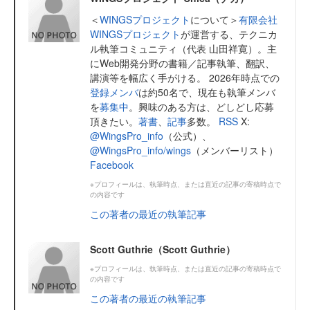
＜
WINGSプロジェクト
について＞
有限会社
WINGSプロジェクト
が運営する、テクニカ
ル執筆コミュニティ（代表 山田祥寛）。主
にWeb開発分野の書籍／記事執筆、翻訳、
講演等を幅広く手がける。 2026年時点での
登録メンバ
は約50名で、現在も執筆メンバ
を
募集中
。興味のある方は、どしどし応募
頂きたい。
著書
、
記事
多数。
RSS
X:
@WingsPro_info
（公式）、
@WingsPro_info/wings
（メンバーリスト）
Facebook
※プロフィールは、執筆時点、または直近の記事の寄稿時点で
の内容です
この著者の最近の執筆記事
Scott Guthrie（Scott Guthrie）
※プロフィールは、執筆時点、または直近の記事の寄稿時点で
の内容です
この著者の最近の執筆記事