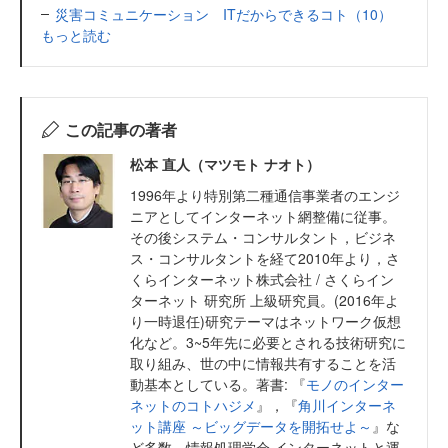
災害コミュニケーション ITだからできるコト（10）
もっと読む
この記事の著者
松本 直人（マツモト ナオト）
1996年より特別第二種通信事業者のエンジ
ニアとしてインターネット網整備に従事。
その後システム・コンサルタント，ビジネ
ス・コンサルタントを経て2010年より，さ
くらインターネット株式会社 / さくらイン
ターネット 研究所 上級研究員。(2016年よ
り一時退任)研究テーマはネットワーク仮想
化など。3~5年先に必要とされる技術研究に
取り組み、世の中に情報共有することを活
動基本としている。著書: 『
モノのインター
ネットのコトハジメ
』，『
角川インターネ
ット講座 ～ビッグデータを開拓せよ～
』な
ど多数。情報処理学会 インターネットと運