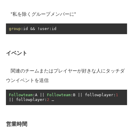
"私を除くグループメンバーに"
group
:
id 
&&
!
user
:
id
イベント
関連のチームまたはプレイヤーが好きな人にタッチダ
ウンイベントを送信
Followteam
:
A 
||
Followteam
:
B 
||
 followplayer
:
1
||
 followplayer
:
2
…
営業時間