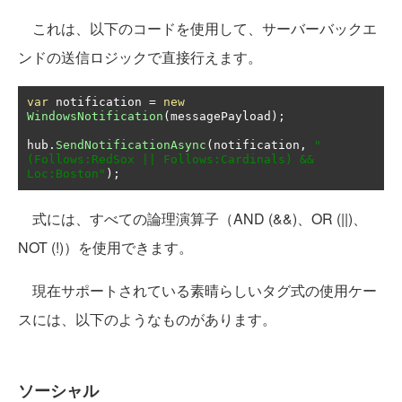
これは、以下のコードを使用して、サーバーバックエ
ンドの送信ロジックで直接行えます。
var
 notification 
=
new
WindowsNotification
(
messagePayload
);
hub
.
SendNotificationAsync
(
notification
,
"
(Follows:RedSox || Follows:Cardinals) && 
Loc:Boston"
);
式には、すべての論理演算子（AND (&&)、OR (||)、
NOT (!)）を使用できます。
現在サポートされている素晴らしいタグ式の使用ケー
スには、以下のようなものがあります。
ソーシャル