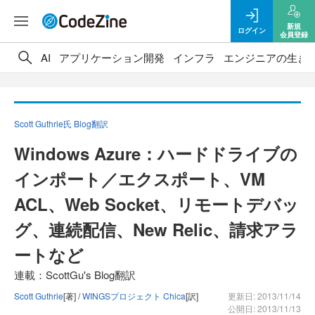
新規
ログイン
会員登録
AI
アプリケーション開発
インフラ
エンジニアの生き
Scott Guthrie氏 Blog翻訳
Windows Azure：ハードドライブの
インポート／エクスポート、VM
ACL、Web Socket、リモートデバッ
グ、連続配信、New Relic、請求アラ
ートなど
連載：ScottGu's Blog翻訳
Scott Guthrie
[著] /
WINGSプロジェクト Chica
[訳]
更新日: 2013/11/14
公開日: 2013/11/13