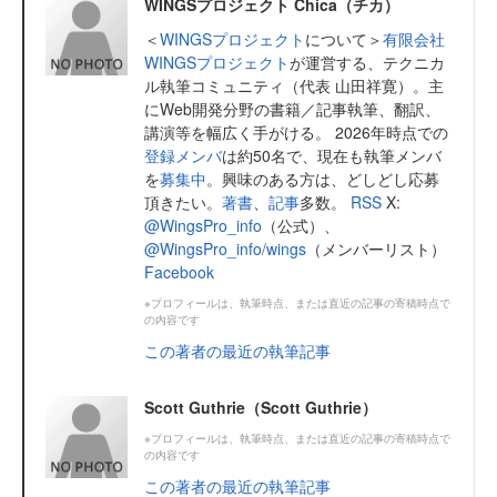
WINGSプロジェクト Chica（チカ）
＜
WINGSプロジェクト
について＞
有限会社
WINGSプロジェクト
が運営する、テクニカ
ル執筆コミュニティ（代表 山田祥寛）。主
にWeb開発分野の書籍／記事執筆、翻訳、
講演等を幅広く手がける。 2026年時点での
登録メンバ
は約50名で、現在も執筆メンバ
を
募集中
。興味のある方は、どしどし応募
頂きたい。
著書
、
記事
多数。
RSS
X:
@WingsPro_info
（公式）、
@WingsPro_info/wings
（メンバーリスト）
Facebook
※プロフィールは、執筆時点、または直近の記事の寄稿時点で
の内容です
この著者の最近の執筆記事
Scott Guthrie（Scott Guthrie）
※プロフィールは、執筆時点、または直近の記事の寄稿時点で
の内容です
この著者の最近の執筆記事