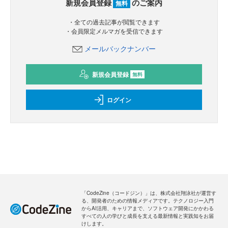
新規会員登録
のご案内
無料
・全ての過去記事が閲覧できます
・会員限定メルマガを受信できます
メールバックナンバー
新規会員登録
無料
ログイン
「CodeZine（コードジン）」は、株式会社翔泳社が運営す
る、開発者のための情報メディアです。テクノロジー入門
からAI活用、キャリアまで、ソフトウェア開発にかかわる
すべての人の学びと成長を支える最新情報と実践知をお届
けします。