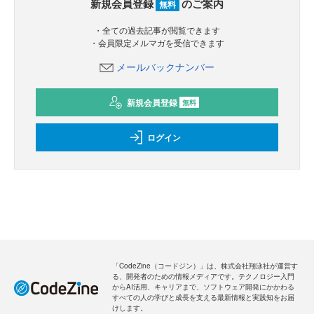
新規会員登録
のご案内
無料
・全ての過去記事が閲覧できます
・会員限定メルマガを受信できます
メールバックナンバー
新規会員登録
無料
ログイン
「CodeZine（コードジン）」は、株式会社翔泳社が運営す
る、開発者のための情報メディアです。テクノロジー入門
からAI活用、キャリアまで、ソフトウェア開発にかかわる
すべての人の学びと成長を支える最新情報と実践知をお届
けします。