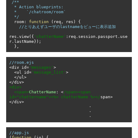
/**

  * Action blueprints:

  *    `/chatroom/room`

  */
  room
:
function
(
req
,
 res
)
{
//とりあえずユーザのlastnameをビューに表示追加
res
.
view
({
'chatterName'
:
req
.
session
.
passport
.
use
r
.
lastName
});
},
//room.ejs
<
div id
=
'messages'
>
<
ul id
=
'message_list'
>
</
ul
>
</
div
>
<div>
<span>
ChatterName
:
<
/span><span 
id="chattername"><%= chatterName %></
span
>
</
div
>
・
・
・
//app.js
(
function
(
io
)
{