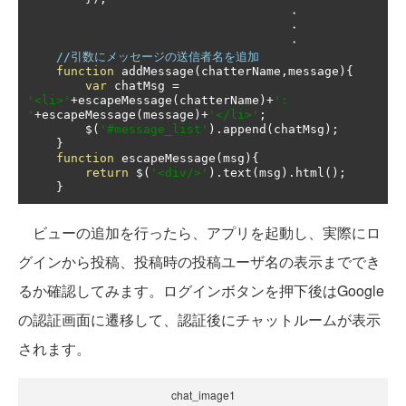
・
・
・
//引数にメッセージの送信者名を追加
function
 addMessage
(
chatterName
,
message
){
var
 chatMsg 
=
'<li>'
+
escapeMessage
(
chatterName
)+
': 
'
+
escapeMessage
(
message
)+
'</li>'
;
        $
(
'#message_list'
).
append
(
chatMsg
);
}
function
 escapeMessage
(
msg
){
return
 $
(
'<div/>'
).
text
(
msg
).
html
();
}
ビューの追加を行ったら、アプリを起動し、実際にロ
グインから投稿、投稿時の投稿ユーザ名の表示まででき
るか確認してみます。ログインボタンを押下後はGoogle
の認証画面に遷移して、認証後にチャットルームが表示
されます。
chat_image1