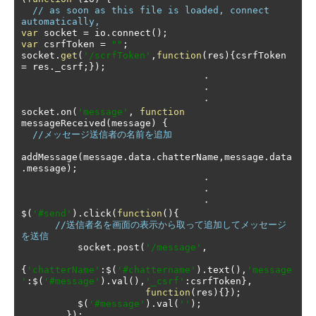
// as soon as this file is loaded, connect 
automatically, 
var
 socket 
=
 io
.
connect
();
var
 csrfToken 
=
""
;
socket
.
get
(
'/scrfToken'
,
function
(
res
){
csrfToken 
=
 res
.
_csrf
;});
・
・
・
socket
.
on
(
'message'
,
function
messageReceived
(
message
)
{
//メッセージ送信者の名前を追加
addMessage
(
message
.
data
.
chatterName
,
message
.
data
.
message
);
・
・
・
$
(
'#send'
).
click
(
function
(){
//送信者名を画面の表示から取って追加してメッセージ
を送信
          socket
.
post
(
'/message'
,
{
'chatterName'
:
$
(
'#chattername'
).
text
(),
'message
'
:
$
(
'#message'
).
val
(),
'_csrf'
:
csrfToken
},
function
(
res
){});
          $
(
'#message'
).
val
(
''
);
});