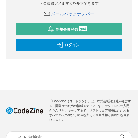
・会員限定メルマガを受信できます
メールバックナンバー
新規会員登録
無料
ログイン
「CodeZine（コードジン）」は、株式会社翔泳社が運営す
る、開発者のための情報メディアです。テクノロジー入門
からAI活用、キャリアまで、ソフトウェア開発にかかわる
すべての人の学びと成長を支える最新情報と実践知をお届
けします。