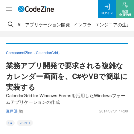
新規
ログイン
会員登録
AI
アプリケーション開発
インフラ
エンジニアの生き
ComponentZine（CalendarGrid）
業務アプリ開発で要求される複雑な
カレンダー画面を、C#やVBで簡単に
実装する
CalendarGrid for Windows Formsを活用したWindowsフォー
ムアプリケーションの作成
瀬戸 遥
[著]
2014/07/31 14:00
C#
VB.NET