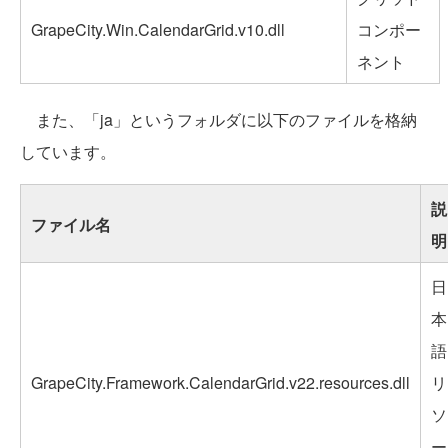
GrapeCity.Win.CalendarGrid.v10.dll
コンポー
ネント
また、「ja」というフォルダに以下のファイルを格納
しています。
説
ファイル名
明
日
本
語
GrapeCity.Framework.CalendarGrid.v22.resources.dll
リ
ソ
ー