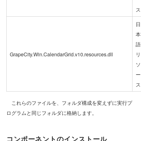
ス
日
本
語
GrapeCity.Win.CalendarGrid.v10.resources.dll
リ
ソ
ー
ス
これらのファイルを、フォルダ構成を変えずに実行プ
ログラムと同じフォルダに格納します。
コンポーネントのインストール