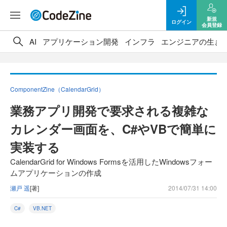
新規
ログイン
会員登録
AI
アプリケーション開発
インフラ
エンジニアの生き
ComponentZine（CalendarGrid）
業務アプリ開発で要求される複雑な
カレンダー画面を、C#やVBで簡単に
実装する
CalendarGrid for Windows Formsを活用したWindowsフォー
ムアプリケーションの作成
瀬戸 遥
[著]
2014/07/31 14:00
C#
VB.NET