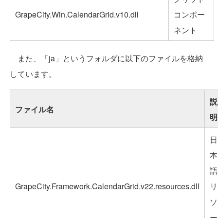
GrapeCity.Win.CalendarGrid.v10.dll
コンポー
ネント
また、「ja」というフォルダに以下のファイルを格納
しています。
説
ファイル名
明
日
本
語
GrapeCity.Framework.CalendarGrid.v22.resources.dll
リ
ソ
ー