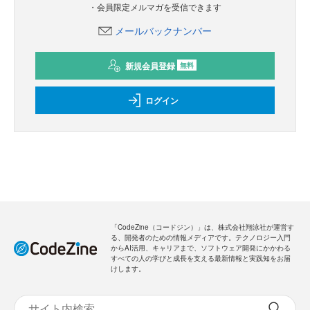
・会員限定メルマガを受信できます
メールバックナンバー
新規会員登録
無料
ログイン
「CodeZine（コードジン）」は、株式会社翔泳社が運営す
る、開発者のための情報メディアです。テクノロジー入門
からAI活用、キャリアまで、ソフトウェア開発にかかわる
すべての人の学びと成長を支える最新情報と実践知をお届
けします。