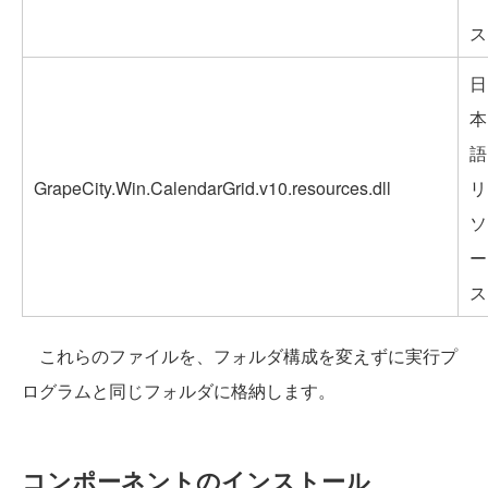
ス
日
本
語
GrapeCity.Win.CalendarGrid.v10.resources.dll
リ
ソ
ー
ス
これらのファイルを、フォルダ構成を変えずに実行プ
ログラムと同じフォルダに格納します。
コンポーネントのインストール