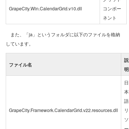
GrapeCity.Win.CalendarGrid.v10.dll
コンポー
ネント
また、「ja」というフォルダに以下のファイルを格納
しています。
説
ファイル名
明
日
本
語
GrapeCity.Framework.CalendarGrid.v22.resources.dll
リ
ソ
ー