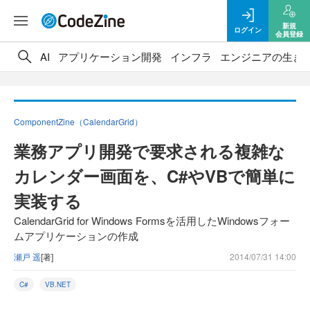
新規
ログイン
会員登録
AI
アプリケーション開発
インフラ
エンジニアの生き
ComponentZine（CalendarGrid）
業務アプリ開発で要求される複雑な
カレンダー画面を、C#やVBで簡単に
実装する
CalendarGrid for Windows Formsを活用したWindowsフォー
ムアプリケーションの作成
瀬戸 遥
[著]
2014/07/31 14:00
C#
VB.NET