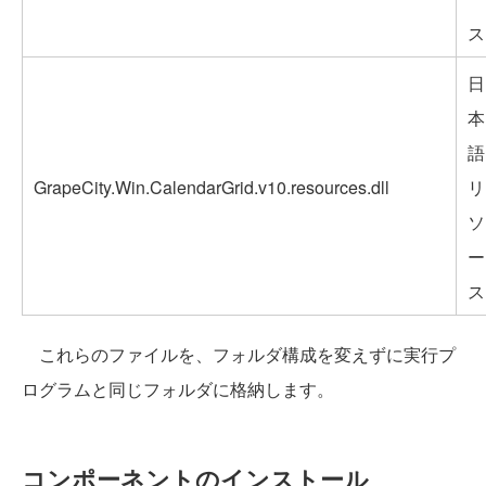
ス
日
本
語
GrapeCity.Win.CalendarGrid.v10.resources.dll
リ
ソ
ー
ス
これらのファイルを、フォルダ構成を変えずに実行プ
ログラムと同じフォルダに格納します。
コンポーネントのインストール