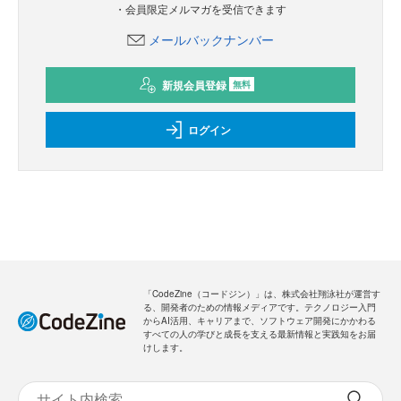
・会員限定メルマガを受信できます
メールバックナンバー
新規会員登録
無料
ログイン
「CodeZine（コードジン）」は、株式会社翔泳社が運営す
る、開発者のための情報メディアです。テクノロジー入門
からAI活用、キャリアまで、ソフトウェア開発にかかわる
すべての人の学びと成長を支える最新情報と実践知をお届
けします。