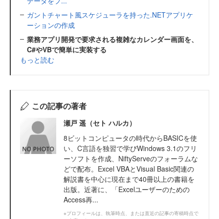
データをプ...
ガントチャート風スケジューラを持った.NETアプリケ
ーションの作成
業務アプリ開発で要求される複雑なカレンダー画面を、
C#やVBで簡単に実装する
もっと読む
この記事の著者
瀬戸 遥（セト ハルカ）
8ビットコンピュータの時代からBASICを使
い、C言語を独習で学びWindows 3.1のフリ
ーソフトを作成、NiftyServeのフォーラムな
どで配布。Excel VBAとVisual Basic関連の
解説書を中心に現在まで40冊以上の書籍を
出版。近著に、「Excelユーザーのための
Access再...
※プロフィールは、執筆時点、または直近の記事の寄稿時点で