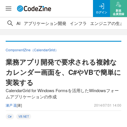
新規
ログイン
会員登録
AI
アプリケーション開発
インフラ
エンジニアの生き
ComponentZine（CalendarGrid）
業務アプリ開発で要求される複雑な
カレンダー画面を、C#やVBで簡単に
実装する
CalendarGrid for Windows Formsを活用したWindowsフォー
ムアプリケーションの作成
瀬戸 遥
[著]
2014/07/31 14:00
C#
VB.NET