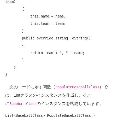
team)

        {

this
.name = name;

this
.team = team;

        }

public
override
string
 ToString()

        {

return
 team + 
", "
 + name;

        }

    }

次のコードに示す関数（
）で
PopulateBaseballClass
は、Listクラスのインスタンスを作成し、そこ
に
のインスタンスを格納しています。
BaseballClass
List<BaseballClass> PopulateBaseballClass()
