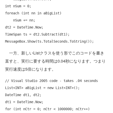
int
foreach
 (
int
 nn 
in
 aBigList)

    nSum += nn;

dt2 = DateTime.Now;

TimeSpan ts = dt2.Subtract(dt1);

一方、新しいListクラスを使う形でこのコードを書き
直すと、実行に要する時間は0.04秒になります。つまり
実行速度は5倍になります。
// Visual Studio 2005 code - takes .04 seconds 
List<INT> aBigList = 
new
 List<INT>();

DateTime dt1, dt2;

for
 (
int
 nCtr = 0; nCtr < 1000000; nCtr++)
