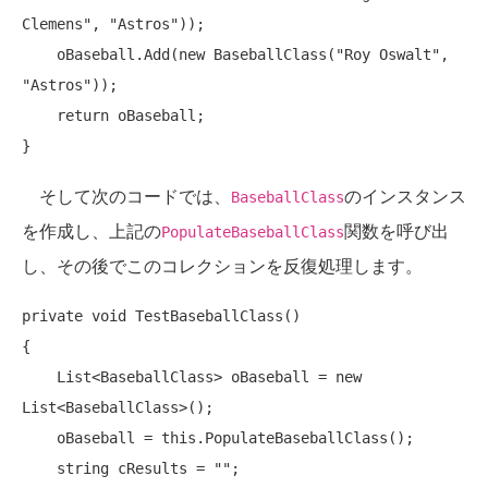
Clemens"
, 
"Astros"
));

    oBaseball.Add(
new
 BaseballClass(
"Roy Oswalt"
, 
"Astros"
));

return
 oBaseball;

そして次のコードでは、
のインスタンス
BaseballClass
を作成し、上記の
関数を呼び出
PopulateBaseballClass
し、その後でこのコレクションを反復処理します。
private
void
 TestBaseballClass()

{

    List<BaseballClass> oBaseball = 
new
List<BaseballClass>();

    oBaseball = 
this
.PopulateBaseballClass();

string
 cResults = 
""
;
