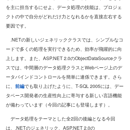
を主に担当するにせよ、データ処理の技能は、プロジェ
クトの中で自分がどれだけ力となれるかを直接左右する
要因です。
.NETの新しいジェネリッククラスでは、シンプルなコ
ードで多くの処理を実行できるため、効率が飛躍的に向
上します。また、ASP.NET 2.0のObjectDataSourceクラ
スでは、中間層のデータ処理クラスとWebページ上のデ
ータバインドコントロールを簡単に連係できます。さら
に、
前編
でも取り上げたように、T-SQL 2005には、デー
タベース開発者の生産性向上に寄与する新しい言語機能
が備わっています（今回の記事にも登場します）。
データ処理をテーマとした全2回の後編となる今回
は、.NETのジェネリック、ASP.NET 2.0の