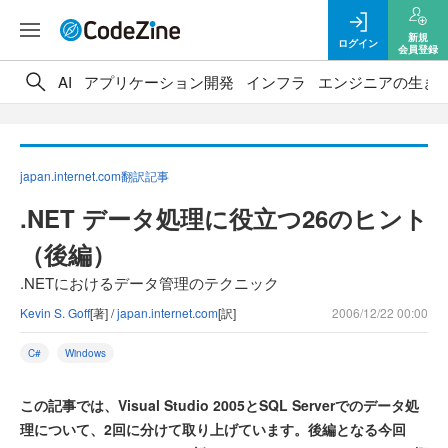
新規
ログイン
会員登録
AI
アプリケーション開発
インフラ
エンジニアの生き
japan.internet.com翻訳記事
.NET データ処理に役立つ26のヒント
（後編）
.NETにおけるデータ管理のテクニック
Kevin S. Goff
[著] /
japan.internet.com
[訳]
2006/12/22 00:00
C#
Windows
この記事では、Visual Studio 2005とSQL Serverでのデータ処
理について、2回に分けて取り上げています。後編となる今回