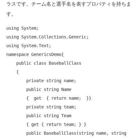
ラスです。チーム名と選手名を表すプロパティを持ちま
す。
using
using
using
namespace
 GenericsDemo{

public
class
 BaseballClass  

    {

private
string
 name;

public
string
 Name

        {  
get
  { 
return
 name;  }}

private
string
 team;

public
string
 Team

        { 
get
 { 
return
 team; } }

public
 BaseballClass(
string
 name, 
string