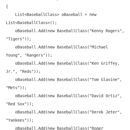
{

    List<BaseballClass> oBaseball = 
new
List<BaseballClass>();

    oBaseball.Add(
new
 BaseballClass(
"Kenny Rogers"
, 
"Tigers"
));

    oBaseball.Add(
new
 BaseballClass(
"Michael 
Young"
, 
"Rangers"
));

    oBaseball.Add(
new
 BaseballClass(
"Ken Griffey, 
Jr."
, 
"Reds"
));

    oBaseball.Add(
new
 BaseballClass(
"Tom Glavine"
, 
"Mets"
));

    oBaseball.Add(
new
 BaseballClass(
"David Ortiz"
, 
"Red Sox"
));

    oBaseball.Add(
new
 BaseballClass(
"Derek Jeter"
, 
"Yankees"
));

    oBaseball.Add(
new
 BaseballClass(
"Roger 