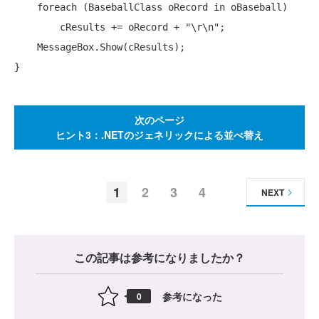
foreach
 (BaseballClass oRecord 
in
 oBaseball)

        cResults += oRecord + 
"\r\n"
;

    MessageBox.Show(cResults);

次のページ
ヒント3：.NETのジェネリックによる並べ替え
1
2
3
4
NEXT
この記事は参考になりましたか？
参考になった
0