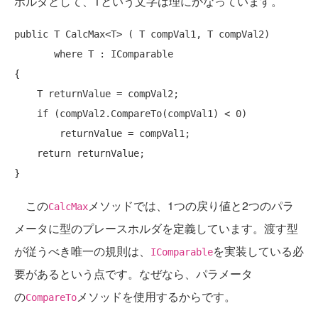
ホルダとして、Tという文字は理にかなっています。
public
 T CalcMax<T> ( T compVal1, T compVal2)

       where T : IComparable 

{

    T returnValue = compVal2;

if
 (compVal2.CompareTo(compVal1) < 0) 

        returnValue = compVal1;

return
 returnValue;

この
メソッドでは、1つの戻り値と2つのパラ
CalcMax
メータに型のプレースホルダを定義しています。渡す型
が従うべき唯一の規則は、
を実装している必
IComparable
要があるという点です。なぜなら、パラメータ
の
メソッドを使用するからです。
CompareTo