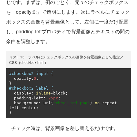
じです。まずは、例のごとく、元々のチェックボックス
を「opacity:0;」で透明にします。次にラベルにチェック
ボックスの画像を背景画像として、左側に一度だけ配置
し、padding-leftプロパティで背景画像とテキストの間の
余白を調整します。
リスト15 ラベルにチェックボックスの画像を背景画像として指定／
CSS（checkbox.html）
#checkbox2 input {
  opacity
:
0
;
}
#checkbox2 label {
  display
:
inline
-
block
;
  padding
-
left
:
25px
;
  background
:
 url
(
"check_off.png"
)
no
-
repeat 
left center
;
}
チェック時は、背景画像を差し替えるだけです。