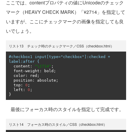
ここでは、contentプロパティの値にUnicodeのチェック
マーク（HEAVY CHECK MARK）「¥2714」を指定して
いますが、ここにチェックマークの画像を指定しても良
いでしょう。
リスト13 チェック時のチェックマーク／CSS（checkbox.html）
#checkbox1 input[type="checkbox"]:checked + 
label:after {
  content
:
"\2714"
;
  font
-
weight
:
 bold
;
  color
:
 red
;
  position
:
 absolute
;
  top
:
0
;
  left
:
0
;
}
最後にフォーカス時のスタイルを指定して完成です。
リスト14 フォーカス時のスタイル／CSS（checkbox.html）