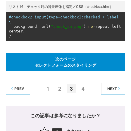
リスト16 チェック時の背景画像を指定／CSS（checkbox.html）
#checkbox2 input[type=checkbox]:checked + label 
{
  background
:
 url
(
"check_on.png"
)
no
-
repeat left 
center
;
}
次のページ
セレクトフォームのスタイリング
1
2
3
4
PREV
NEXT
この記事は参考になりましたか？