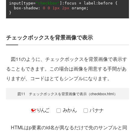
input
[
type
=
"checkbox"
]:
focus 
+
 label
:
before 
{
  box
-
shadow
:
0
0
1px
2px
 orange
;
}
チェックボックスを背景画像で表示
図11のように、チェックボックスを背景画像で表示す
ることもできます。この場合は画像を用意する手間があ
りますが、コードはとてもシンプルになります。
図11 チェックボックスを背景画像で表示（checkbox.html）
HTMLはp要素のid名が異なるだけで先のサンプルと同