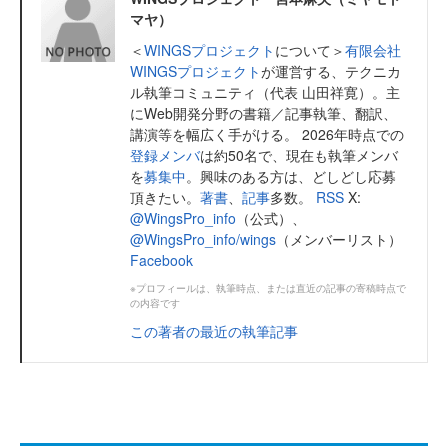
マヤ）
＜
WINGSプロジェクト
について＞
有限会社
WINGSプロジェクト
が運営する、テクニカ
ル執筆コミュニティ（代表 山田祥寛）。主
にWeb開発分野の書籍／記事執筆、翻訳、
講演等を幅広く手がける。 2026年時点での
登録メンバ
は約50名で、現在も執筆メンバ
を
募集中
。興味のある方は、どしどし応募
頂きたい。
著書
、
記事
多数。
RSS
X:
@WingsPro_info
（公式）、
@WingsPro_info/wings
（メンバーリスト）
Facebook
※プロフィールは、執筆時点、または直近の記事の寄稿時点で
の内容です
この著者の最近の執筆記事