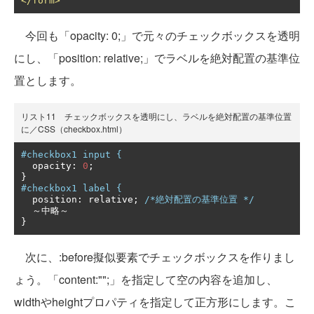
</form>
今回も「opacity: 0;」で元々のチェックボックスを透明
にし、「position: relative;」でラベルを絶対配置の基準位
置とします。
リスト11 チェックボックスを透明にし、ラベルを絶対配置の基準位置
に／CSS（checkbox.html）
#checkbox1 input {
  opacity
:
0
;
}
#checkbox1 label {
  position
:
 relative
;
/*絶対配置の基準位置 */
～中略～
}
次に、:before擬似要素でチェックボックスを作りまし
ょう。「content:"";」を指定して空の内容を追加し、
widthやheightプロパティを指定して正方形にします。こ