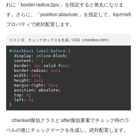
れに「border-radius:2px;」を指定すると角丸になりま
す。さらに、「position:absolute;」を指定して、topやleft
プロパティで絶対配置します。
リスト12 チェックボックスを生成／CSS（checkbox.html）
#checkbox1 label:before {
  display
:
inline
-
block
;
  content
:
""
;
  border
:
1px
 solid 
#ccc;
  border
-
radius
:
2px
;
  width
:
1em
;
  height
:
1em
;
  margin
-
right
:
5px
;
  position
:
 absolute
;
  top
:
0
;
  left
:
0
;
}
:checked擬似クラスと:after擬似要素でチェック時のラ
ベルの後にチェックマークを生成し、絶対配置します。