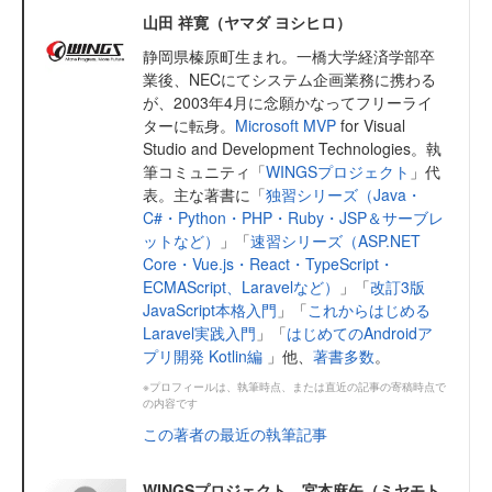
山田 祥寛（ヤマダ ヨシヒロ）
静岡県榛原町生まれ。一橋大学経済学部卒
業後、NECにてシステム企画業務に携わる
が、2003年4月に念願かなってフリーライ
ターに転身。
Microsoft MVP
for Visual
Studio and Development Technologies。執
筆コミュニティ「
WINGSプロジェクト
」代
表。主な著書に「
独習シリーズ（Java・
C#・Python・PHP・Ruby・JSP＆サーブレ
ットなど）
」「
速習シリーズ（ASP.NET
Core・Vue.js・React・TypeScript・
ECMAScript、Laravelなど）
」「
改訂3版
JavaScript本格入門
」「
これからはじめる
Laravel実践入門
」「
はじめてのAndroidア
プリ開発 Kotlin編
」他、
著書多数
。
※プロフィールは、執筆時点、または直近の記事の寄稿時点で
の内容です
この著者の最近の執筆記事
WINGSプロジェクト 宮本麻矢（ミヤモト