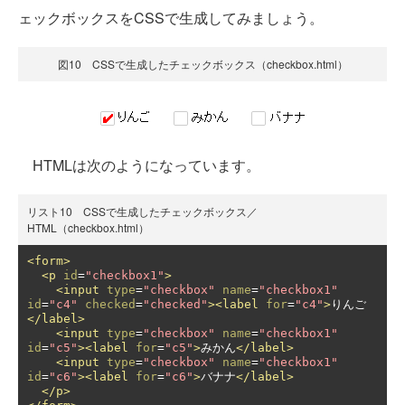
ェックボックスをCSSで生成してみましょう。
図10 CSSで生成したチェックボックス（checkbox.html）
HTMLは次のようになっています。
リスト10 CSSで生成したチェックボックス／
HTML（checkbox.html）
<form>
<p
id
=
"checkbox1"
>
<input
type
=
"checkbox"
name
=
"checkbox1"
id
=
"c4"
checked
=
"checked"
><label
for
=
"c4"
>
りんご
</label>
<input
type
=
"checkbox"
name
=
"checkbox1"
id
=
"c5"
><label
for
=
"c5"
>
みかん
</label>
<input
type
=
"checkbox"
name
=
"checkbox1"
id
=
"c6"
><label
for
=
"c6"
>
バナナ
</label>
</p>