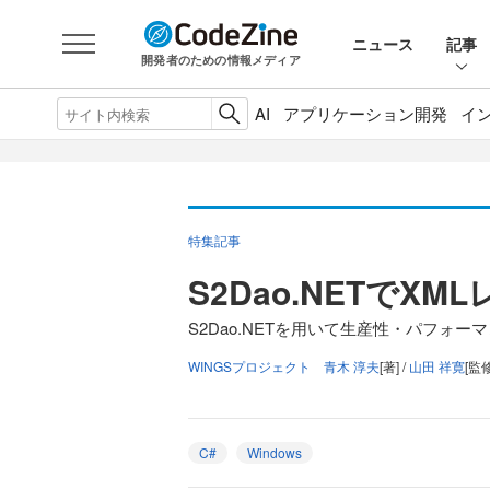
ニュース
記事
開発者のための情報メディア
AI
アプリケーション開発
イ
特集記事
S2Dao.NETでX
S2Dao.NETを用いて生産性・パフォー
WINGSプロジェクト 青木 淳夫
[著] /
山田 祥寛
[監修
C#
Windows