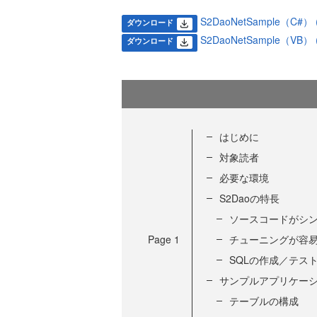
S2DaoNetSample（C#） (
ダウンロード
S2DaoNetSample（VB） (
ダウンロード
はじめに
対象読者
必要な環境
S2Daoの特長
ソースコードがシ
Page
1
チューニングが容
SQLの作成／テス
サンプルアプリケー
テーブルの構成