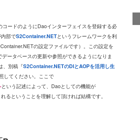
のコードのようにDaoインターフェイスを登録する必
が内部で
S2Container.NET
というフレームワークを利
Container.NETの設定ファイルです）。この設定を
cs」でデータベースの更新や参照ができるようになりま
いては、別稿『
S2Container.NETのDIとAOPを活用し生
照してください。ここで
という記述によって、Daoとしての機能が
>
り込まれるということを理解して頂ければ結構です。