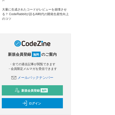
大量に生成されたコードがレビューを崩壊させ
る？ CodeRabbitが語るAI時代の開発生産性向上
のコツ
新規会員登録
のご案内
無料
・全ての過去記事が閲覧できます
・会員限定メルマガを受信できます
メールバックナンバー
新規会員登録
無料
ログイン