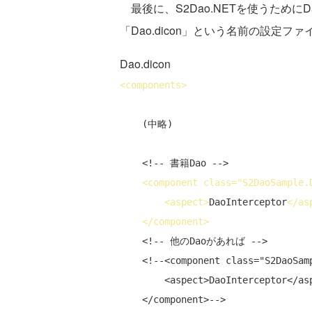
最後に、S2Dao.NETを使うため
「Dao.dicon」という名前の設定フ
Dao.dicon
<
components
>
    (中略)

<!-- 書籍Dao -->
<
component
class
="S2DaoSample.
<
aspect
>
DaoInterceptor
</
as
</
component
>
<!-- 他のDaoがあれば -->
<!--<component class="S2DaoSamp
        <aspect>DaoInterceptor</aspect>

    </component>-->