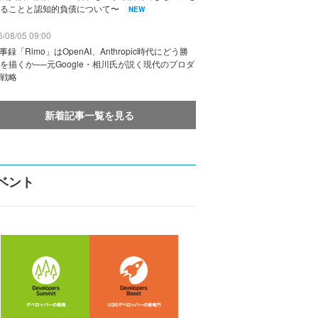
ることと認知的負債について〜
NEW
/08/05 09:00
議事録「Rimo」はOpenAI、Anthropic時代にどう勝
を描くか──元Google・相川氏が説く現代のプロダ
戦略
新着記事一覧を見る
ベント