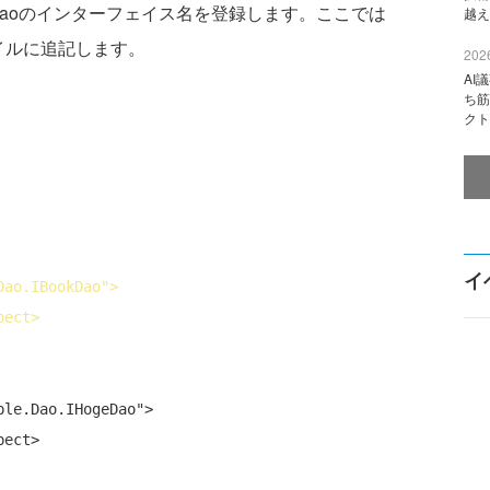
にDaoのインターフェイス名を登録します。ここでは
越え
ァイルに追記します。
2026
AI
ち筋
クト
イ
Dao.IBookDao">
pect
>
le.Dao.IHogeDao">
