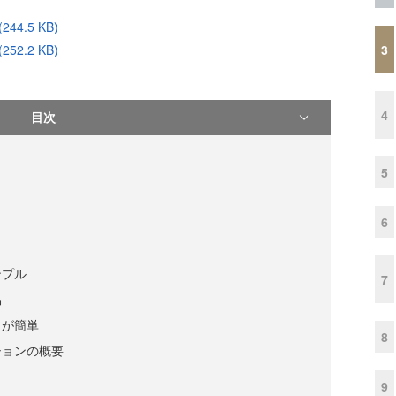
244.5 KB)
3
252.2 KB)
4
目次
5
6
ンプル
7
易
トが簡単
8
ションの概要
9