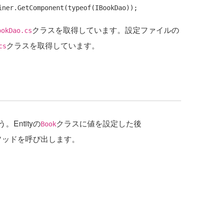
iner.GetComponent(
typeof
クラスを取得しています。設定ファイルの
ookDao.cs
クラスを取得しています。
cs
ntityの
クラスに値を設定した後
Book
ソッドを呼び出します。