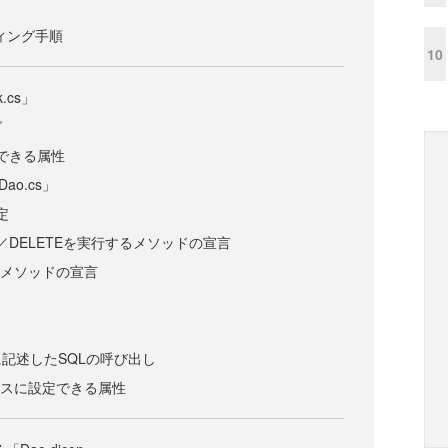
ディング手順
10
k.cs」
グ
定できる属性
Dao.cs」
定
TE／DELETEを実行するメソッドの宣言
るメソッドの宣言
記述したSQLの呼び出し
イスに設定できる属性