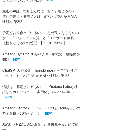
NEW
最近のAIは、なぜこんなに「賢く」感じるの？
進化の裏にあるモノとは #マンガでわかるAIの
仕組み 第2話
予定どおり作っているのに、なぜ良くならないの
か──「アウトプット脳」と「ユーザー価値脳」
に橋をかける3つの設計【CEDEC2026】
Amazon DynamoDBがベクター検索の一般提供を
開始
NEW
ChatGPTの心臓部『Transformer』って何がすご
いの？ #マンガでわかるAIの仕組み 第1話
信頼は「測定されるもの」──Grafana Labsが検
証したAIエージェント実用化までの6つの疑い
NEW
Amazon Bedrock、GPT-5.6 LunaとTerraモデルの
料金を最大80％引き下げ
NEW
AWS、7月27日週に発表した新機能をまとめて紹
介