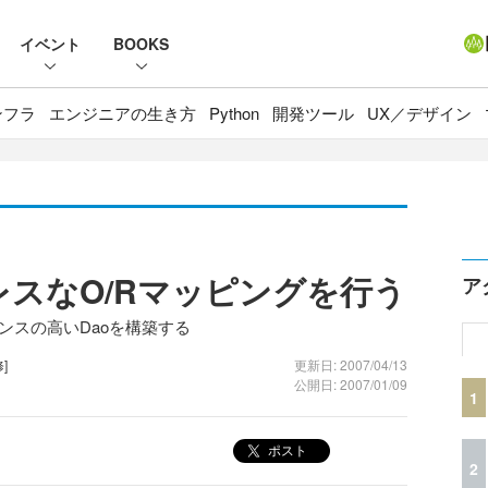
イベント
BOOKS
ンフラ
エンジニアの生き方
Python
開発ツール
UX／デザイン
MLレスなO/Rマッピングを行う
ア
マンスの高いDaoを構築する
]
更新日: 2007/04/13
公開日: 2007/01/09
1
ポスト
2