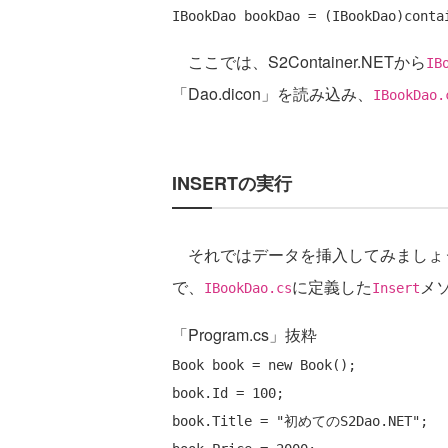
IBookDao bookDao = (IBookDao)conta
ここでは、S2Container.NETから
IB
「Dao.dicon」を読み込み、
IBookDao.
INSERTの実行
それではデータを挿入してみましょう。E
で、
に定義した
メ
IBookDao.cs
Insert
「Program.cs」抜粋
Book book = 
new
 Book();

book.Id = 100;

book.Title = 
"初めてのS2Dao.NET"
;
