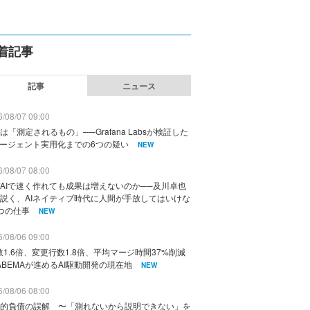
着記事
記事
ニュース
/08/07 09:00
は「測定されるもの」──Grafana Labsが検証した
エージェント実用化までの6つの疑い
NEW
/08/07 08:00
AIで速く作れても成果は増えないのか──及川卓也
説く、AIネイティブ時代に人間が手放してはいけな
つの仕事
NEW
/08/06 09:00
数1.6倍、変更行数1.8倍、平均マージ時間37%削減
ABEMAが進めるAI駆動開発の現在地
NEW
/08/06 08:00
的負債の誤解 〜「測れないから説明できない」を