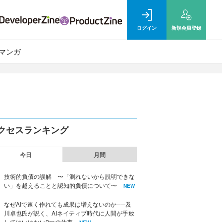
ログイン
新規
会員登録
マンガ
クセスランキング
今日
月間
技術的負債の誤解 〜「測れないから説明できな
い」を越えることと認知的負債について〜
NEW
なぜAIで速く作れても成果は増えないのか──及
川卓也氏が説く、AIネイティブ時代に人間が手放
してはいけない2つの仕事