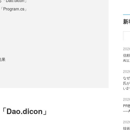
Dao.dicon」
「Program.cs」
新
2026
信頼
結果
AI
2026
なぜ
氏が
い2
2026
PR
ao.dicon」
──
2026
技術