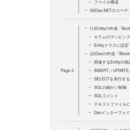
ファイル構成
S2Dao.NETのコー
(1)Entityの作成「Boo
カラムのマッピン
Entityクラスに設
(2)Daoの作成「IBook
関連するEntityの指
Page
2
INSERT／UPDA
SELECTを実行す
SQLの細かい制御
SQLコメント
テキストファイルに
Daoインターフェ