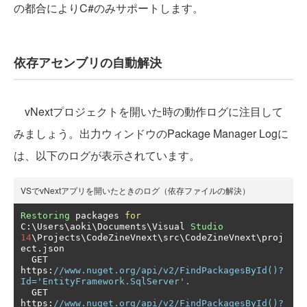
の都合によりC#のみサポートします。
依存アセンブリの自動解決
vNextプロジェクトを開いた時の動作ログに注目して
みましょう。出力ウィンドウのPackage Manager Logに
は、以下のログが表示されています。
VSでvNextアプリを開いたときのログ（依存ファイルの解決）
Restoring
 packages 
for
C
:
\Users\aoki\Documents\Visual 
Studio
14
\Projects\CodeZineVnext\src\CodeZineVnext\proj
ect
.
json

  GET 
https
:
//www.nuget.org/api/v2/FindPackagesById()?
Id='EntityFramework.SqlServer'.
  GET 
https
:
//www.nuget.org/api/v2/FindPackagesById()?