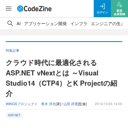
新規
ログイン
会員登録
AI
アプリケーション開発
インフラ
エンジニアの生き
特集記事
クラウド時代に最適化される
ASP.NET vNextとは ～Visual
Studio14（CTP4）とK Projectの紹
介
WINGSプロジェクト 青木 淳夫
[著] /
山田 祥寛
[監修]
2014/10/24 14:00
ASP.NET