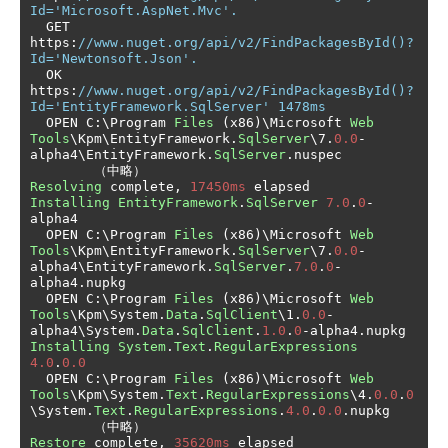
Id='Microsoft.AspNet.Mvc'.
  GET 
https
:
//www.nuget.org/api/v2/FindPackagesById()?
Id='Newtonsoft.Json'.
  OK 
https
:
//www.nuget.org/api/v2/FindPackagesById()?
Id='EntityFramework.SqlServer' 1478ms
  OPEN C
:
\Program 
Files
(
x86
)
\Microsoft 
Web
Tools
\Kpm\EntityFramework
.
SqlServer
\7
.
0.0
-
alpha4\EntityFramework
.
SqlServer
.
nuspec

（中略）
Resolving
 complete
,
17450ms
Installing
EntityFramework
.
SqlServer
7.0
.
0
-
alpha4

  OPEN C
:
\Program 
Files
(
x86
)
\Microsoft 
Web
Tools
\Kpm\EntityFramework
.
SqlServer
\7
.
0.0
-
alpha4\EntityFramework
.
SqlServer
.
7.0
.
0
-
alpha4
.
nupkg

  OPEN C
:
\Program 
Files
(
x86
)
\Microsoft 
Web
Tools
\Kpm\System
.
Data
.
SqlClient
\1
.
0.0
-
alpha4\System
.
Data
.
SqlClient
.
1.0
.
0
-
alpha4
.
Installing
System
.
Text
.
RegularExpressions
4.0
.
0.0
  OPEN C
:
\Program 
Files
(
x86
)
\Microsoft 
Web
Tools
\Kpm\System
.
Text
.
RegularExpressions
\4
.
0.0
.
0
\System
.
Text
.
RegularExpressions
.
4.0
.
0.0
.
nupkg

（中略）
Restore
 complete
,
35620ms
 elapsed