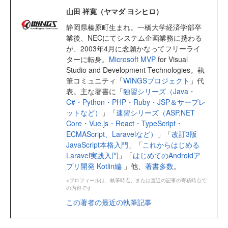
山田 祥寛（ヤマダ ヨシヒロ）
静岡県榛原町生まれ。一橋大学経済学部卒
業後、NECにてシステム企画業務に携わる
が、2003年4月に念願かなってフリーライ
ターに転身。
Microsoft MVP
for Visual
Studio and Development Technologies。執
筆コミュニティ「
WINGSプロジェクト
」代
表。主な著書に「
独習シリーズ（Java・
C#・Python・PHP・Ruby・JSP＆サーブレ
ットなど）
」「
速習シリーズ（ASP.NET
Core・Vue.js・React・TypeScript・
ECMAScript、Laravelなど）
」「
改訂3版
JavaScript本格入門
」「
これからはじめる
Laravel実践入門
」「
はじめてのAndroidア
プリ開発 Kotlin編
」他、
著書多数
。
※プロフィールは、執筆時点、または直近の記事の寄稿時点で
の内容です
この著者の最近の執筆記事