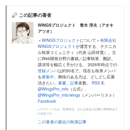
この記事の著者
WINGSプロジェクト 青木 淳夫（アオキ
アツオ）
＜
WINGSプロジェクト
について＞
有限会社
WINGSプロジェクト
が運営する、テクニカ
ル執筆コミュニティ（代表 山田祥寛）。主
にWeb開発分野の書籍／記事執筆、翻訳、
講演等を幅広く手がける。 2026年時点での
登録メンバ
は約50名で、現在も執筆メンバ
を
募集中
。興味のある方は、どしどし応募
頂きたい。
著書
、
記事
多数。
RSS
X:
@WingsPro_info
（公式）、
@WingsPro_info/wings
（メンバーリスト）
Facebook
※プロフィールは、執筆時点、または直近の記事の寄稿時点で
の内容です
この著者の最近の執筆記事