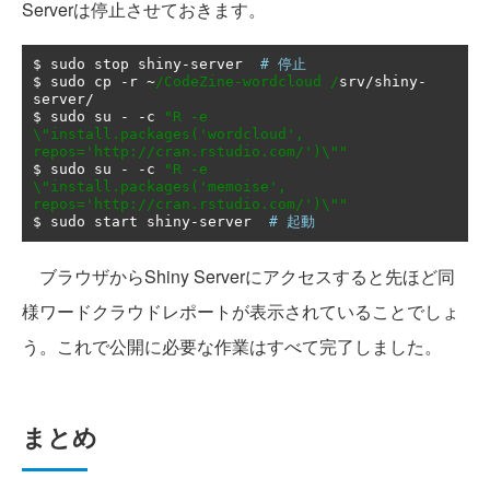
Serverは停止させておきます。
$ sudo stop shiny
-
server  
# 停止
$ sudo cp 
-
r 
~
/CodeZine-wordcloud /
srv
/
shiny
-
server
/
$ sudo su 
-
-
c 
"R -e 
\"install.packages('wordcloud', 
repos='http://cran.rstudio.com/')\""
$ sudo su 
-
-
c 
"R -e 
\"install.packages('memoise', 
repos='http://cran.rstudio.com/')\""
$ sudo start shiny
-
server  
# 起動
ブラウザからShiny Serverにアクセスすると先ほど同
様ワードクラウドレポートが表示されていることでしょ
う。これで公開に必要な作業はすべて完了しました。
まとめ