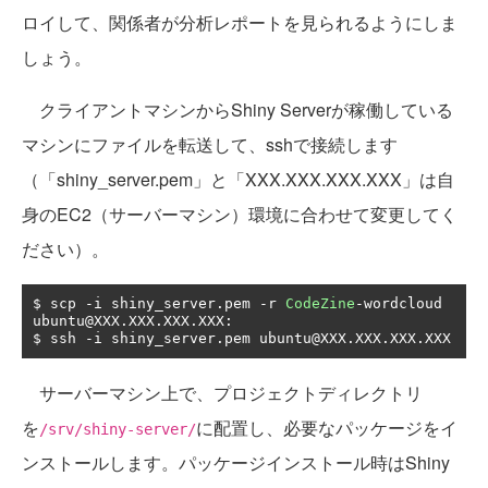
ロイして、関係者が分析レポートを見られるようにしま
しょう。
クライアントマシンからShiny Serverが稼働している
マシンにファイルを転送して、sshで接続します
（「shiny_server.pem」と「XXX.XXX.XXX.XXX」は自
身のEC2（サーバーマシン）環境に合わせて変更してく
ださい）。
$ scp 
-
i shiny_server
.
pem 
-
r 
CodeZine
-
wordcloud 
ubuntu@XXX
.
XXX
.
XXX
.
XXX
:
$ ssh 
-
i shiny_server
.
pem ubuntu@XXX
.
XXX
.
XXX
.
XXX
サーバーマシン上で、プロジェクトディレクトリ
を
に配置し、必要なパッケージをイ
/srv/shiny-server/
ンストールします。パッケージインストール時はShiny