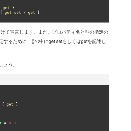
/
get
}
{
get
set
/
get
}
付けて宣言します。また、プロパティ名と型の指定の
ために、{}の中にget setもしくはgetを記述し
しょう。
{
get
}
t
=
0.0