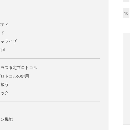
10
パティ
ッド
シャライザ
pt
クラス限定プロトコル
プロトコルの併用
て扱う
ェック
ョン機能