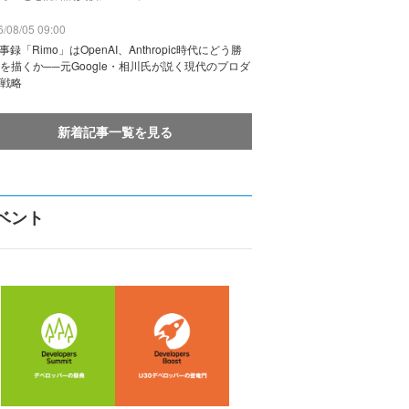
/08/05 09:00
議事録「Rimo」はOpenAI、Anthropic時代にどう勝
を描くか──元Google・相川氏が説く現代のプロダ
戦略
新着記事一覧を見る
ベント