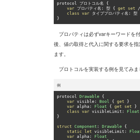
protocol 
プロトコル名
{
var
プロパティ名:
型
{
get
set
class
var
タイププロパティ名:
型
}
プロパティは必ずvarキーワードを
後、値の取得と代入に関する要求を指定する
ます。
プロトコルを実装する例を見てみま
例
protocol 
Drawable
{
var
 visible
:
Bool
{
get
}
var
 alpha
:
Float
{
get
set
}
class
var
 visibleLimit
:
Float
}
struct
Component
:
Drawable
{
static
let
 visibleLimit
:
Floa
var
 alpha
:
Float