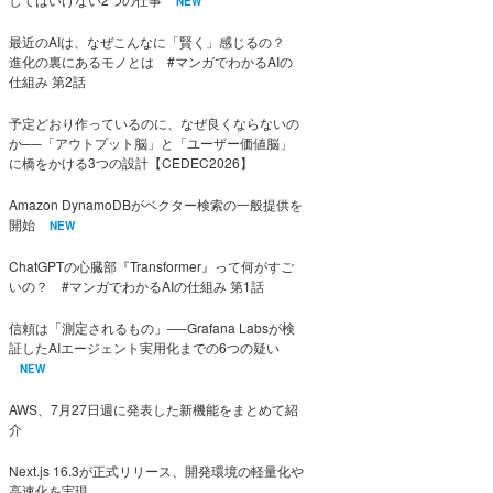
NEW
最近のAIは、なぜこんなに「賢く」感じるの？
進化の裏にあるモノとは #マンガでわかるAIの
仕組み 第2話
予定どおり作っているのに、なぜ良くならないの
か──「アウトプット脳」と「ユーザー価値脳」
に橋をかける3つの設計【CEDEC2026】
Amazon DynamoDBがベクター検索の一般提供を
開始
NEW
ChatGPTの心臓部『Transformer』って何がすご
いの？ #マンガでわかるAIの仕組み 第1話
信頼は「測定されるもの」──Grafana Labsが検
証したAIエージェント実用化までの6つの疑い
NEW
AWS、7月27日週に発表した新機能をまとめて紹
介
Next.js 16.3が正式リリース、開発環境の軽量化や
高速化を実現