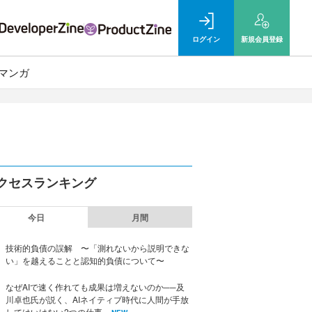
ログイン
新規
会員登録
マンガ
クセスランキング
今日
月間
技術的負債の誤解 〜「測れないから説明できな
い」を越えることと認知的負債について〜
なぜAIで速く作れても成果は増えないのか──及
川卓也氏が説く、AIネイティブ時代に人間が手放
してはいけない2つの仕事