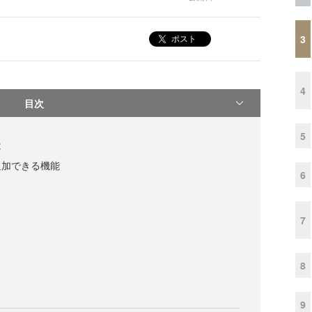
3
ポスト
4
目次
5
は
追加できる機能
6
7
8
9