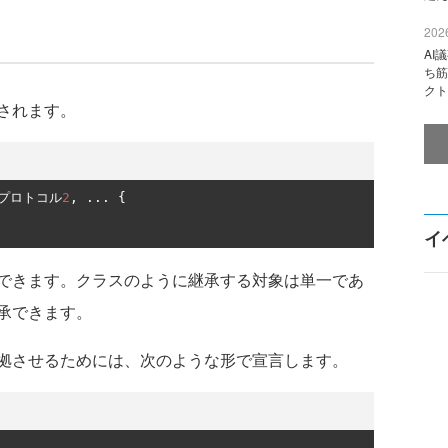
2026
AI
ち筋
クト
されます。
プロトコル
2
,
...
{
イ
できます。クラスのように継承する対象は単一であ
承できます。
拠させるためには、次のような形で宣言します。