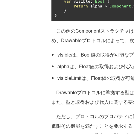
var
 visible
:
Bool
{
return
 alpha 
>
Component
.
}
}
この例のComponentストラクチャは
め、Drawableプロトコルによって
visibleは、Bool値の取得が可
alphaは、Float値の取得およ
visibleLimitは、Float値の
Drawableプロトコルに準拠する
また、型と取得および代入に関する要
ただし、プロトコルのプロパティに
低限その機能を満たすことを要求する