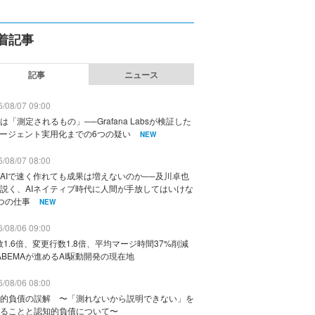
着記事
記事
ニュース
/08/07 09:00
は「測定されるもの」──Grafana Labsが検証した
エージェント実用化までの6つの疑い
NEW
/08/07 08:00
AIで速く作れても成果は増えないのか──及川卓也
説く、AIネイティブ時代に人間が手放してはいけな
つの仕事
NEW
/08/06 09:00
数1.6倍、変更行数1.8倍、平均マージ時間37%削減
ABEMAが進めるAI駆動開発の現在地
/08/06 08:00
的負債の誤解 〜「測れないから説明できない」を
ることと認知的負債について〜