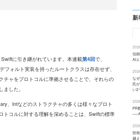
新
2026
信頼
Swiftに引き継がれています。本連載
第4回
で、
AI
どのデフォルト実装を持ったルートクラスは存在せず、
2026
クチャをプロトコルに準拠させることで、それらの
なぜ
氏が
しました。
い2
2026
tionary、Intなどのストラクチャの多くは様々なプロト
PR
トコルに対する理解を深めることは、Swiftの標準
──
2026
技術
越え