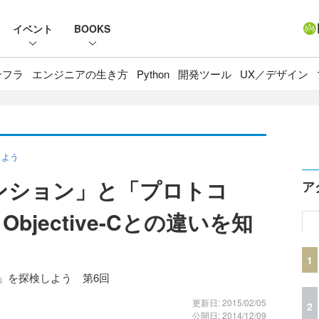
イベント
BOOKS
ンフラ
エンジニアの生き方
Python
開発ツール
UX／デザイン
しよう
テンション」と「プロトコ
ア
bjective-Cとの違いを知
1
t」を探検しよう 第6回
更新日: 2015/02/05
2
公開日: 2014/12/09