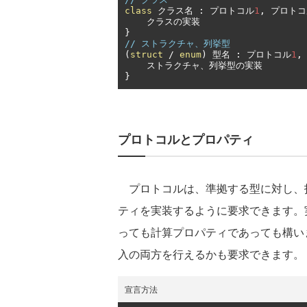
class
クラス名
:
プロトコル
1
,
プロトコ
クラスの実装
}
// ストラクチャ、列挙型
(
struct
/
enum
)
型名
:
プロトコル
1
,
ストラクチャ、列挙型の実装
}
プロトコルとプロパティ
プロトコルは、準拠する型に対し、
ティを実装するように要求できます。
っても計算プロパティであっても構い
入の両方を行えるかも要求できます。
宣言方法