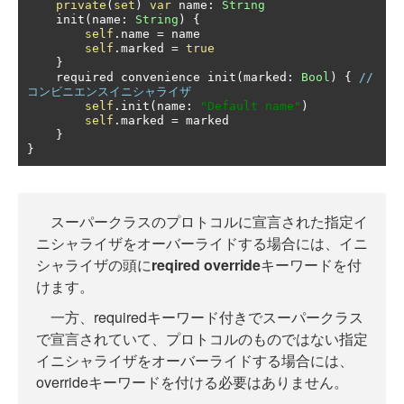
private
(
set
)
var
 name
:
String
    init
(
name
:
String
)
{
self
.
name 
=
 name

self
.
marked 
=
true
}
    required convenience init
(
marked
:
Bool
)
{
// 
コンビニエンスイニシャライザ
self
.
init
(
name
:
"Default name"
)
self
.
marked 
=
 marked

}
}
スーパークラスのプロトコルに宣言された指定イ
ニシャライザをオーバーライドする場合には、イニ
シャライザの頭に
reqired override
キーワードを付
けます。
一方、requiredキーワード付きでスーパークラス
で宣言されていて、プロトコルのものではない指定
イニシャライザをオーバーライドする場合には、
overrideキーワードを付ける必要はありません。