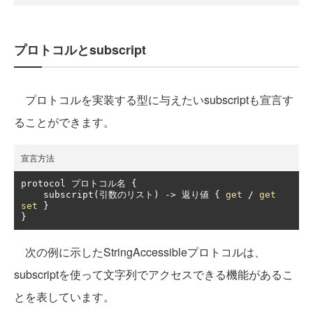
プロトコルとsubscript
プロトコルを実装する型に与えたいsubscriptも宣言す
ることができます。
宣言方法
protocol 
プロトコル名
{
    subscript
(引数のリスト)
->
返り値
{
get
/
get
set
}
}
次の例に示したStringAccessibleプロトコルは、
subscriptを使って文字列でアクセスできる機能があるこ
とを表しています。