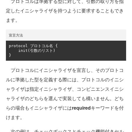
プロトコルは準拠する型に対して、引数の取り方を指
定したイニシャライザを持つように要求することもでき
ます。
宣言方法
protocol 
プロトコル名
{
    init
(引数のリスト)
}
プロトコルにイニシャライザを宣言し、そのプロトコ
ルに準拠した型を定義する際には、プロトコルのイニシ
ャライザは指定イニシャライザ、コンビニエンスイニシ
ャライザのどちらを選んで実装しても構いません。どち
らの場合もイニシャライザには
required
キーワードを付
けます。
次の例は、チェックボックスとチェック機能付きセル