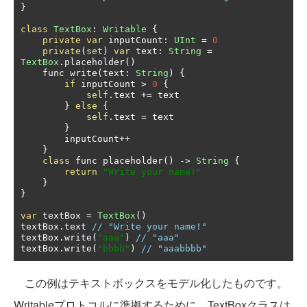
}
class
TextBox
:
Writable
{
private
var
 inputCount
:
UInt
=
0
private
(
set
)
var
 text
:
String
=
TextBox
.
placeholder
()
    func write
(
text
:
String
)
{
if
 inputCount 
>
0
{
self
.
text 
+=
 text

}
else
{
self
.
text 
=
 text

}
        inputCount
++
}
class
 func placeholder
()
->
String
{
return
"Write your name!"
}
}
var
 textBox 
=
TextBox
()
textBox
.
text 
// "Write your name!"
textBox
.
write
(
"aaa"
)
// "aaa"
textBox
.
write
(
"bbbb"
)
// "aaabbbb"
この例はテキストボックスをモデル化したものです。
Writableプロトコルに準拠するために、TextBoxクラスは