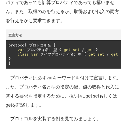
パティであっても計算プロパティであっても構いませ
ん。また、取得のみを行えるか、取得および代入の両方
を行えるかも要求できます。
宣言方法
protocol 
プロトコル名
{
var
プロパティ名:
型
{
get
set
/
get
}
class
var
タイププロパティ名:
型
{
get
set
/
get
}
}
プロパティは必ずvarキーワードを付けて宣言します。
また、プロパティ名と型の指定の後、値の取得と代入に
関する要求を指定するために、{}の中にget setもしくは
getを記述します。
プロトコルを実装する例を見てみましょう。