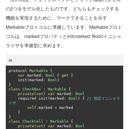
の2つをモデル化したものです。どちらもチェックする
機能を実現するために、マークできることを示す
Markableプロトコルに準拠しています。Markableプロト
コルは、markedプロパティとinit(marked: Bool)イニシャ
ライザを準拠型に求めます。
例
protocol 
Markable
{
var
 marked
:
Bool
{
get
}
    init
(
marked
:
Bool
)
}
class
CheckBox
:
Markable
{
private
(
set
)
var
 marked
:
Bool
    required init
(
marked
:
Bool
)
{
// 指定イニシャラ
イザ
self
.
marked 
=
 marked

}
}
class
CheckCell
:
Markable
{
private
(
set
)
var
 marked
:
Bool