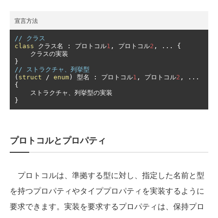
宣言方法
// クラス
class
クラス名
:
プロトコル
1
,
プロトコル
2
,
...
{
クラスの実装
}
// ストラクチャ、列挙型
(
struct
/
enum
)
型名
:
プロトコル
1
,
プロトコル
2
,
...
{
ストラクチャ、列挙型の実装
}
プロトコルとプロパティ
プロトコルは、準拠する型に対し、指定した名前と型
を持つプロパティやタイププロパティを実装するように
要求できます。実装を要求するプロパティは、保持プロ