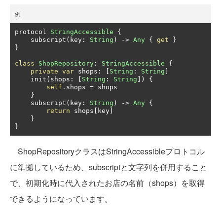
例
protocol 
StringAccessible
{
    subscript
(
key
:
String
)
->
Any
{
get
}
}
class
ShopRepository
:
StringAccessible
{
private
var
 shops
:
[
String
:
String
]
    init
(
shops
:
[
String
:
String
])
{
self
.
shops 
=
 shops

}
    subscript
(
key
:
String
)
->
Any
{
return
 shops
[
key
]
}
}
ShopRepositoryクラスはStringAccessibleプロトコル
に準拠しているため、subscriptと文字列を併用すること
で、初期化時に代入されたお店の名前（shops）を取得
できるようになっています。