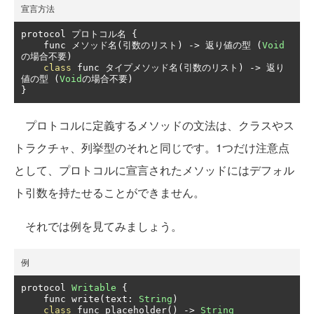
宣言方法
protocol 
プロトコル名
{
    func 
メソッド名(引数のリスト)
->
返り値の型
(
Void
の場合不要)
class
 func 
タイプメソッド名(引数のリスト)
->
返り
値の型
(
Void
の場合不要)
}
プロトコルに定義するメソッドの文法は、クラスやス
トラクチャ、列挙型のそれと同じです。1つだけ注意点
として、プロトコルに宣言されたメソッドにはデフォル
ト引数を持たせることができません。
それでは例を見てみましょう。
例
protocol 
Writable
{
    func write
(
text
:
String
)
class
 func placeholder
()
->
String