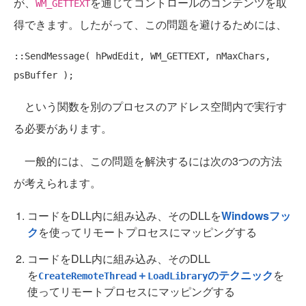
が、
を通じてコントロールのコンテンツを取
WM_GETTEXT
得できます。したがって、この問題を避けるためには、
::SendMessage( hPwdEdit, WM_GETTEXT, nMaxChars, 
という関数を別のプロセスのアドレス空間内で実行す
る必要があります。
一般的には、この問題を解決するには次の3つの方法
が考えられます。
コードをDLL内に組み込み、そのDLLを
Windowsフッ
ク
を使ってリモートプロセスにマッピングする
コードをDLL内に組み込み、そのDLL
を
＋
のテクニック
を
CreateRemoteThread
LoadLibrary
使ってリモートプロセスにマッピングする