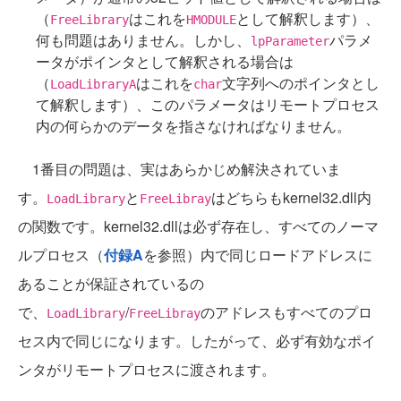
（
はこれを
として解釈します）、
FreeLibrary
HMODULE
何も問題はありません。しかし、
パラメ
lpParameter
ータがポインタとして解釈される場合は
（
はこれを
文字列へのポインタとし
LoadLibraryA
char
て解釈します）、このパラメータはリモートプロセス
内の何らかのデータを指さなければなりません。
1番目の問題は、実はあらかじめ解決されていま
す。
と
はどちらもkernel32.dll内
LoadLibrary
FreeLibray
の関数です。kernel32.dllは必ず存在し、すべてのノーマ
ルプロセス（
付録A
を参照）内で同じロードアドレスに
あることが保証されているの
で、
/
のアドレスもすべてのプロ
LoadLibrary
FreeLibray
セス内で同じになります。したがって、必ず有効なポイ
ンタがリモートプロセスに渡されます。