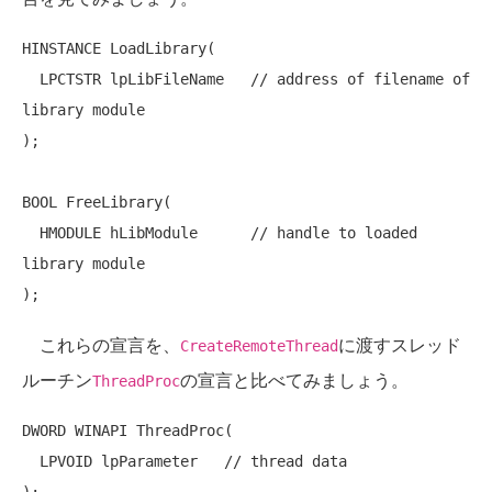
HINSTANCE LoadLibrary(

  LPCTSTR lpLibFileName   
// address of filename of 
library module
);

BOOL FreeLibrary(

  HMODULE hLibModule      
// handle to loaded 
library module
これらの宣言を、
に渡すスレッド
CreateRemoteThread
ルーチン
の宣言と比べてみましょう。
ThreadProc
DWORD WINAPI ThreadProc(

  LPVOID lpParameter   
// thread data