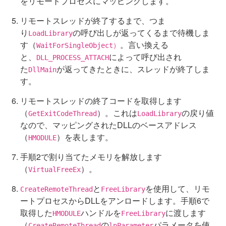
をリモートプロセスにマッピングします。
リモートスレッドが終了するまで、つま
り
の呼び出しが返ってくるまで待機しま
LoadLibrary
す（
。言い換える
WaitForSingleObject）
と、
によって呼び出され
DLL_PROCESS_ATTACH
た
が返ってきたときに、スレッドが終了しま
DllMain
す。
リモートスレッドの終了コードを取得します
（
）。これは
の戻り値
GetExitCodeThread
LoadLibrary
なので、マッピングされたDLLのベースアドレス
（
）を表します。
HMODULE
手順2で割り当てたメモリを解放します
（
）。
VirtualFreeEx
と
を使用して、リモ
CreateRemoteThread
FreeLibrary
ートプロセスからDLLをアンロードします。手順6で
取得した
ハンドルを
に渡します
HMODULE
FreeLibrary
（
の
パラメータを使
CreateRemoteThread
lpParameter