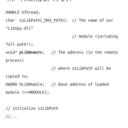
char
  szLibPath[_MAX_PATH];  
// The name of our 
"LibSpy.dll"
// module (including 
full path!);
void
* 
pLibRemote
;   
// The address (in the remote 
process)
// where szLibPath will be 
copied to;
DWORD hLibModule;   
// Base address of loaded 
module (==HMODULE);
// initialize szLibPath
//...