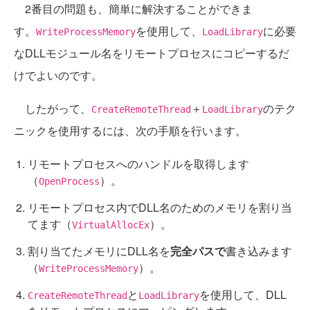
2番目の問題も、簡単に解決することができま
す。
を使用して、
に必要
WriteProcessMemory
LoadLibrary
なDLLモジュール名をリモートプロセスにコピーするだ
けでよいのです。
したがって、
＋
のテク
CreateRemoteThread
LoadLibrary
ニックを使用するには、次の手順を行います。
リモートプロセスへのハンドルを取得します
（
）。
OpenProcess
リモートプロセス内でDLL名のためのメモリを割り当
てます（
）。
VirtualAllocEx
割り当てたメモリにDLL名を
完全パスで
書き込みます
（
）。
WriteProcessMemory
と
を使用して、DLL
CreateRemoteThread
LoadLibrary