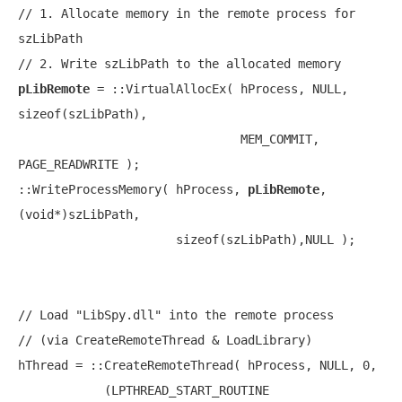
// 1. Allocate memory in the remote process for 
szLibPath
// 2. Write szLibPath to the allocated memory
pLibRemote
 = ::VirtualAllocEx( hProcess, 
NULL
, 
sizeof
(szLibPath),

                               MEM_COMMIT, 
PAGE_READWRITE );

::WriteProcessMemory( hProcess, 
pLibRemote
, 
(
void
*)szLibPath,

sizeof
(szLibPath),NULL );

// Load "LibSpy.dll" into the remote process
// (via CreateRemoteThread & LoadLibrary)
hThread = ::CreateRemoteThread( hProcess, 
NULL
, 0,

            (LPTHREAD_START_ROUTINE 