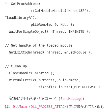
)::GetProcAddress(

             ::GetModuleHandle(
"Kernel32"
), 
"LoadLibraryA"
),

pLibRemote
, 0, 
NULL
 );

::WaitForSingleObject( hThread, INFINITE );

// Get handle of the loaded module
::GetExitCodeThread( hThread, &hLibModule );

// Clean up
::CloseHandle( hThread );

::VirtualFreeEx( hProcess, pLibRemote,

sizeof
実際に割り込ませるコード（
）
SendMessage
は、
内に書かれているも
DllMain (DLL_PROCESS_ATTACH)