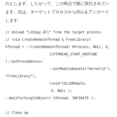
のとします。したがって、この時点で既に実行されてい
ます。次は、ターゲットプロセスからDLLをアンロード
します。
// Unload "LibSpy.dll" from the target process
// (via CreateRemoteThread & FreeLibrary)
hThread = ::CreateRemoteThread( hProcess, 
NULL
, 0,

                     (LPTHREAD_START_ROUTINE 
)::GetProcAddress(

                     ::GetModuleHandle(
"Kernel32"
), 
"FreeLibrary"
),

                     (
void
*)hLibModule,

                      0, 
NULL
 );

::WaitForSingleObject( hThread, INFINITE );

// Clean up