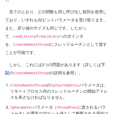
見てのとおり、どの関数も同じ呼び出し規則を使用し
ており、いずれも32ビットパラメータを受け取ります。
また、戻り値のサイズも同じです。したがっ
て、
/
へのポインタ
LoadLibrary
FreeLibrary
を、
にスレッドルーチンとして渡す
CreateRemoteThread
ことが可能です。
しかし、これには2つの問題があります（詳しくは
下
記
の
の説明を参照）。
CreateRemoteThread
の
パラメータは、
CreateRemoteThread
lpStartAddress
リモートプロセス内のスレッドルーチンの開始アドレ
スを表さなければなりません。
パラメータ（
に渡されるパラ
lpParameter
ThreadFunc
メータ）が通常の32ビット値として解釈される場合は