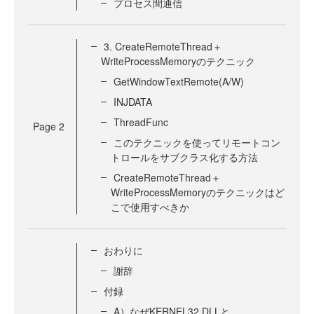
プロセス間通信
3. CreateRemoteThread＋
WriteProcessMemoryのテクニック
GetWindowTextRemote(A/W)
INJDATA
ThreadFunc
Page
2
このテクニックを使ってリモートコン
トロールをサブクラス化する方法
CreateRemoteThread＋
WriteProcessMemoryのテクニックはど
こで使用すべきか
おわりに
謝辞
付録
A）なぜKERNEL32.DLLと