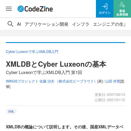
新規
ログイン
会員登録
AI
アプリケーション開発
インフラ
エンジニアの生き
Cyber Luxeonで学ぶXMLDB入門
XMLDBとCyber Luxeonの基本
Cyber Luxeonで学ぶXMLDB入門 第1回
WINGSプロジェクト 佐藤 治夫 （株式会社ビープラウド）
[著] /
山田 祥寛
[監
修]
更新日: 2007/06/13
公開日: 2007/01/12
XML
XMLDBの概論について説明します。その後、国産XMLデータベ