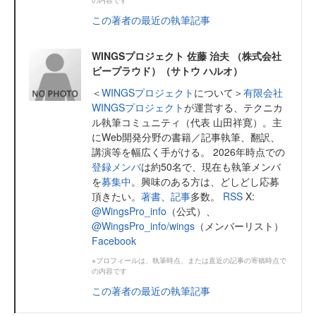
この著者の最近の執筆記事
WINGSプロジェクト 佐藤 治夫 （株式会社
ビープラウド）（サトウ ハルオ）
＜
WINGSプロジェクト
について＞
有限会社
WINGSプロジェクト
が運営する、テクニカ
ル執筆コミュニティ（代表 山田祥寛）。主
にWeb開発分野の書籍／記事執筆、翻訳、
講演等を幅広く手がける。 2026年時点での
登録メンバ
は約50名で、現在も執筆メンバ
を
募集中
。興味のある方は、どしどし応募
頂きたい。
著書
、
記事
多数。
RSS
X:
@WingsPro_info
（公式）、
@WingsPro_info/wings
（メンバーリスト）
Facebook
※プロフィールは、執筆時点、または直近の記事の寄稿時点で
の内容です
この著者の最近の執筆記事