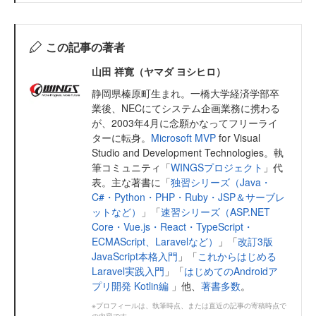
この記事の著者
山田 祥寛（ヤマダ ヨシヒロ）
静岡県榛原町生まれ。一橋大学経済学部卒
業後、NECにてシステム企画業務に携わる
が、2003年4月に念願かなってフリーライ
ターに転身。
Microsoft MVP
for Visual
Studio and Development Technologies。執
筆コミュニティ「
WINGSプロジェクト
」代
表。主な著書に「
独習シリーズ（Java・
C#・Python・PHP・Ruby・JSP＆サーブレ
ットなど）
」「
速習シリーズ（ASP.NET
Core・Vue.js・React・TypeScript・
ECMAScript、Laravelなど）
」「
改訂3版
JavaScript本格入門
」「
これからはじめる
Laravel実践入門
」「
はじめてのAndroidア
プリ開発 Kotlin編
」他、
著書多数
。
※プロフィールは、執筆時点、または直近の記事の寄稿時点で
の内容です