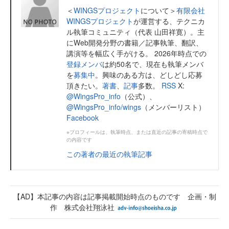
＜
WINGSプロジェクト
について＞
有限会社
WINGSプロジェクト
が運営する、テクニカ
ル執筆コミュニティ（代表 山田祥寛）。主
にWeb開発分野の書籍／記事執筆、翻訳、
講演等を幅広く手がける。 2026年時点での
登録メンバ
は約50名で、現在も執筆メンバ
を
募集中
。興味のある方は、どしどし応募
頂きたい。
著書
、
記事
多数。
RSS
X:
@WingsPro_info
（公式）、
@WingsPro_info/wings
（メンバーリスト）
Facebook
※プロフィールは、執筆時点、または直近の記事の寄稿時点で
の内容です
この著者の最近の執筆記事
【AD】本記事の内容は記事掲載開始時点のものです 企画・制
作 株式会社翔泳社