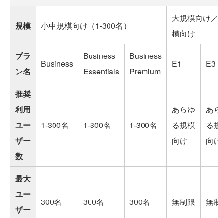
大規模向け
規模
小中規模向け（1-300名）
模向け
プラ
Business
Business
Business
E1
E3
ン名
Essentials
Premium
推奨
利用
あらゆ
あ
ユー
1-300名
1-300名
1-300名
る規模
る
ザー
向け
向
数
最大
ユー
300名
300名
300名
無制限
無
ザー