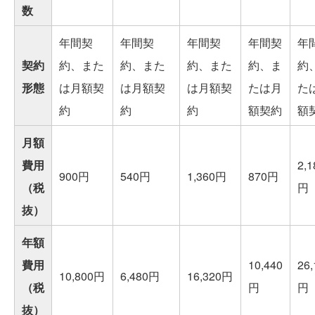
数
年間契
年間契
年間契
年間契
年
契約
約、また
約、また
約、また
約、ま
約
形態
は月額契
は月額契
は月額契
たは月
た
約
約
約
額契約
額
月額
費用
2,1
900円
540円
1,360円
870円
（税
円
抜）
年額
費用
10,440
26,
10,800円
6,480円
16,320円
（税
円
円
抜）