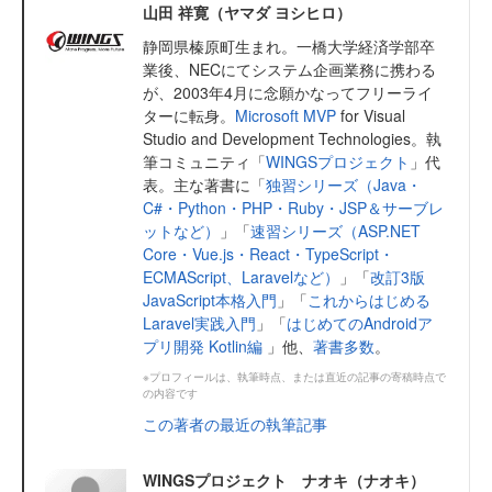
山田 祥寛（ヤマダ ヨシヒロ）
静岡県榛原町生まれ。一橋大学経済学部卒
業後、NECにてシステム企画業務に携わる
が、2003年4月に念願かなってフリーライ
ターに転身。
Microsoft MVP
for Visual
Studio and Development Technologies。執
筆コミュニティ「
WINGSプロジェクト
」代
表。主な著書に「
独習シリーズ（Java・
C#・Python・PHP・Ruby・JSP＆サーブレ
ットなど）
」「
速習シリーズ（ASP.NET
Core・Vue.js・React・TypeScript・
ECMAScript、Laravelなど）
」「
改訂3版
JavaScript本格入門
」「
これからはじめる
Laravel実践入門
」「
はじめてのAndroidア
プリ開発 Kotlin編
」他、
著書多数
。
※プロフィールは、執筆時点、または直近の記事の寄稿時点で
の内容です
この著者の最近の執筆記事
WINGSプロジェクト ナオキ（ナオキ）