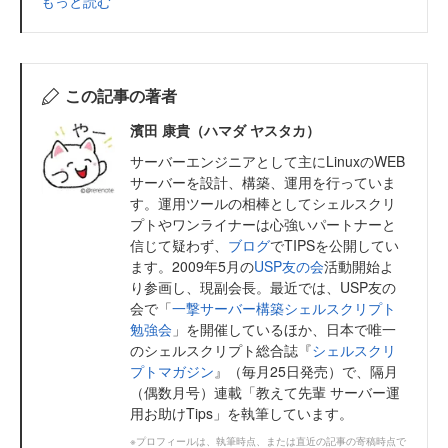
もっと読む
この記事の著者
濱田 康貴（ハマダ ヤスタカ）
サーバーエンジニアとして主にLinuxのWEB
サーバーを設計、構築、運用を行っていま
す。運用ツールの相棒としてシェルスクリ
プトやワンライナーは心強いパートナーと
信じて疑わず、
ブログ
でTIPSを公開してい
ます。2009年5月の
USP友の会
活動開始よ
り参画し、現副会長。最近では、USP友の
会で「
一撃サーバー構築シェルスクリプト
勉強会
」を開催しているほか、日本で唯一
のシェルスクリプト総合誌『
シェルスクリ
プトマガジン
』（毎月25日発売）で、隔月
（偶数月号）連載「教えて先輩 サーバー運
用お助けTips」を執筆しています。
※プロフィールは、執筆時点、または直近の記事の寄稿時点で