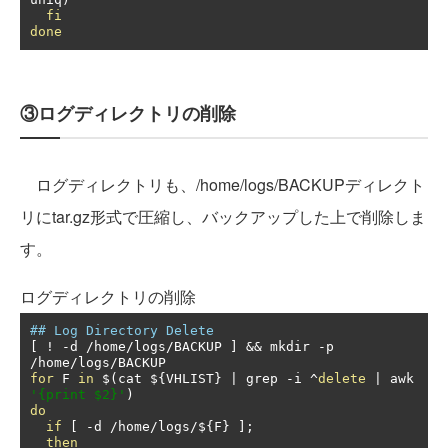
fi
done
③ログディレクトリの削除
ログディレクトリも、/home/logs/BACKUPディレクト
リにtar.gz形式で圧縮し、バックアップした上で削除しま
す。
ログディレクトリの削除
## Log Directory Delete
[
!
-
d 
/
home
/
logs
/
BACKUP 
]
&&
 mkdir 
-
p 
/
home
/
logs
/
for
 F 
in
 $
(
cat $
{
VHLIST
}
|
 grep 
-
i 
^
delete
|
 awk 
'{print $2}'
)
do
if
[
-
d 
/
home
/
logs
/
$
{
F
}
];
then