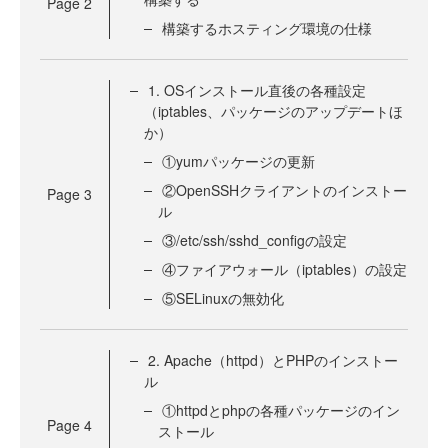
Page
2
構築するホスティング環境の仕様
1. OSインストール直後の各種設定
（iptables、パッケージのアップデートほ
か）
①yumパッケージの更新
②OpenSSHクライアントのインストー
Page
3
ル
③/etc/ssh/sshd_configの設定
④ファイアウォール（iptables）の設定
⑤SELinuxの無効化
2. Apache（httpd）とPHPのインストー
ル
①httpdとphpの各種パッケージのイン
Page
4
ストール