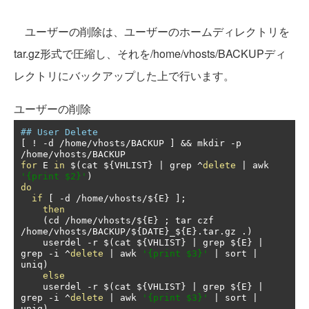
ユーザーの削除は、ユーザーのホームディレクトリを
tar.gz形式で圧縮し、それを/home/vhosts/BACKUPディ
レクトリにバックアップした上で行います。
ユーザーの削除
## User Delete
[
!
-
d 
/
home
/
vhosts
/
BACKUP 
]
&&
 mkdir 
-
p 
/
home
/
vhosts
/
for
 E 
in
 $
(
cat $
{
VHLIST
}
|
 grep 
^
delete
|
 awk 
'{print $2}'
)
do
if
[
-
d 
/
home
/
vhosts
/
$
{
E
}
];
then
(
cd 
/
home
/
vhosts
/
$
{
E
}
;
 tar czf 
/
home
/
vhosts
/
BACKUP
/
$
{
DATE
}
_$
{
E
}.
tar
.
gz 
.)
    userdel 
-
r $
(
cat $
{
VHLIST
}
|
 grep $
{
E
}
|
grep 
-
i 
^
delete
|
 awk 
'{print $3}'
|
 sort 
|
uniq
)
else
    userdel 
-
r $
(
cat $
{
VHLIST
}
|
 grep $
{
E
}
|
grep 
-
i 
^
delete
|
 awk 
'{print $3}'
|
 sort 
|
uniq
)