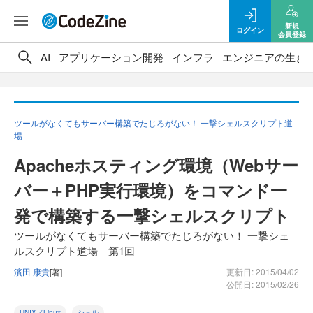
新規
ログイン
会員登録
AI
アプリケーション開発
インフラ
エンジニアの生き
ツールがなくてもサーバー構築でたじろがない！ 一撃シェルスクリプト道
場
Apacheホスティング環境（Webサー
バー＋PHP実行環境）をコマンド一
発で構築する一撃シェルスクリプト
ツールがなくてもサーバー構築でたじろがない！ 一撃シェ
ルスクリプト道場 第1回
濱田 康貴
[著]
更新日: 2015/04/02
公開日: 2015/02/26
UNIX／Linux
シェル