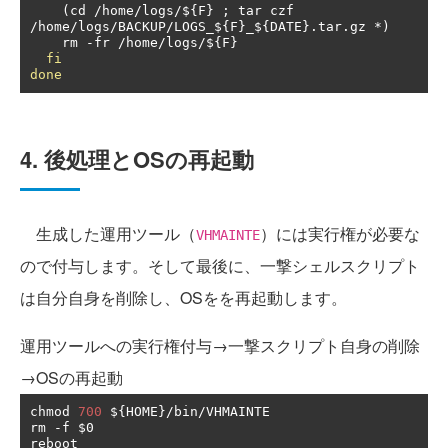
(
cd 
/
home
/
logs
/
$
{
F
}
;
 tar czf 
/
home
/
logs
/
BACKUP
/
LOGS_$
{
F
}
_$
{
DATE
}.
tar
.
gz 
*)
    rm 
-
fr 
/
home
/
logs
/
$
{
F
}
fi
done
4. 後処理とOSの再起動
生成した運用ツール（
）には実行権が必要な
VHMAINTE
ので付与します。そして最後に、一撃シェルスクリプト
は自分自身を削除し、OSをを再起動します。
運用ツールへの実行権付与→一撃スクリプト自身の削除
→OSの再起動
chmod 
700
 $
{
HOME
}/
bin
/
VHMAINTE

rm 
-
f $0

reboot