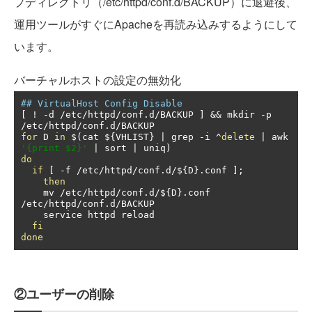
プディレクトリ（/etc/httpd/conf.d/BACKUP）に退避後、
運用ツールがすぐにApacheを再読み込みするようにして
います。
バーチャルホストの設定の無効化
## VirtualHost Config Disable
[
!
-
d 
/
etc
/
httpd
/
conf
.
d
/
BACKUP 
]
&&
 mkdir 
-
p 
/
etc
/
httpd
/
conf
.
d
/
for
 D 
in
 $
(
cat $
{
VHLIST
}
|
 grep 
-
i 
^
delete
|
 awk 
'{print $2}'
|
 sort 
|
 uniq
)
do
if
[
-
f 
/
etc
/
httpd
/
conf
.
d
/
$
{
D
}.
conf 
];
then
    mv 
/
etc
/
httpd
/
conf
.
d
/
$
{
D
}.
conf 
/
etc
/
httpd
/
conf
.
d
/
BACKUP

    service httpd reload

fi
done
②ユーザーの削除