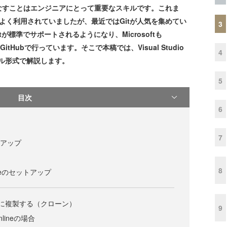
すことはエンジニアにとって重要なスキルです。これま
nがよく利用されていましたが、最近ではGitが人気を集めてい
3
Gitが標準でサポートされるようになり、Microsoftも
開発をGitHubで行っています。そこで本稿では、Visual Studio
4
アル形式で解説します。
5
目次
6
7
ットアップ
8
Onlineのセットアップ
側に複製する（クローン）
9
nlineの場合