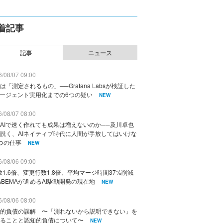
着記事
記事
ニュース
/08/07 09:00
は「測定されるもの」──Grafana Labsが検証した
エージェント実用化までの6つの疑い
NEW
/08/07 08:00
AIで速く作れても成果は増えないのか──及川卓也
説く、AIネイティブ時代に人間が手放してはいけな
つの仕事
NEW
/08/06 09:00
数1.6倍、変更行数1.8倍、平均マージ時間37%削減
ABEMAが進めるAI駆動開発の現在地
NEW
/08/06 08:00
的負債の誤解 〜「測れないから説明できない」を
ることと認知的負債について〜
NEW