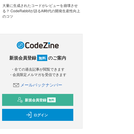
大量に生成されたコードがレビューを崩壊させ
る？ CodeRabbitが語るAI時代の開発生産性向上
のコツ
新規会員登録
のご案内
無料
・全ての過去記事が閲覧できます
・会員限定メルマガを受信できます
メールバックナンバー
新規会員登録
無料
ログイン