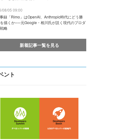
/08/05 09:00
議事録「Rimo」はOpenAI、Anthropic時代にどう勝
を描くか──元Google・相川氏が説く現代のプロダ
戦略
新着記事一覧を見る
ベント