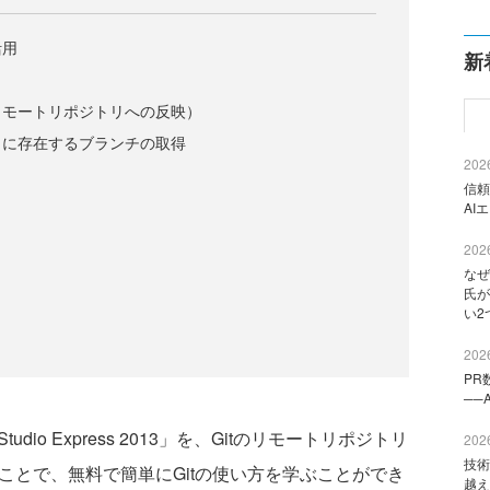
活用
新
リモートリポジトリへの反映）
リに存在するブランチの取得
2026
信頼
AI
2026
なぜ
氏が
い2
2026
PR
──
dio Express 2013」を、Gitのリモートリポジトリ
2026
技術
ne」を使うことで、無料で簡単にGitの使い方を学ぶことができ
越え