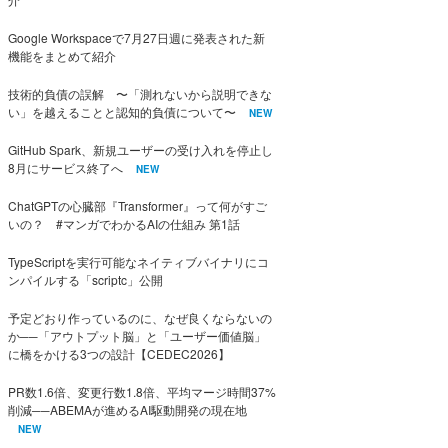
Google Workspaceで7月27日週に発表された新
機能をまとめて紹介
技術的負債の誤解 〜「測れないから説明できな
い」を越えることと認知的負債について〜
NEW
GitHub Spark、新規ユーザーの受け入れを停止し
8月にサービス終了へ
NEW
ChatGPTの心臓部『Transformer』って何がすご
いの？ #マンガでわかるAIの仕組み 第1話
TypeScriptを実行可能なネイティブバイナリにコ
ンパイルする「scriptc」公開
予定どおり作っているのに、なぜ良くならないの
か──「アウトプット脳」と「ユーザー価値脳」
に橋をかける3つの設計【CEDEC2026】
PR数1.6倍、変更行数1.8倍、平均マージ時間37%
削減──ABEMAが進めるAI駆動開発の現在地
NEW