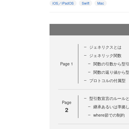
iOS／iPadOS
Swift
Mac
ジェネリクスとは
ジェネリック関数
Page
1
関数の引数から型
関数の返り値から
プロトコルの付属型
型引数宣言のルール
Page
継承あるいは準拠
2
where節での制約