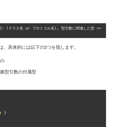
: (クラス名 or プロトコル名), 型引数に関連した型 == 
は、具体的には以下の2つを指します。
の
拠型引数の付属型
t
}