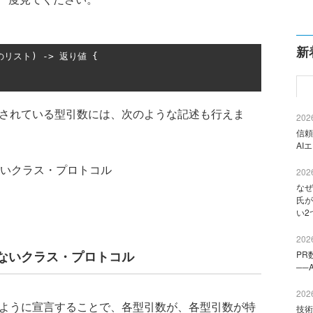
新
のリスト)
->
返り値
{
されている型引数には、次のような記述も行えま
2026
信頼
AI
いクラス・プロトコル
2026
なぜ
氏が
い2
2026
ないクラス・プロトコル
PR
──
2026
ように宣言することで、各型引数が、各型引数が特
技術