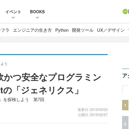
イベント
BOOKS
ンフラ
エンジニアの生き方
Python
開発ツール
UX／デザイン
しよう
より柔軟かつ安全なプログラミン
ア
ftの「ジェネリクス」
t」を探検しよう 第7回
1
更新日: 2015/03/02
公開日: 2015/02/27
2