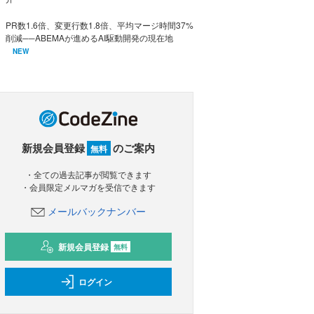
PR数1.6倍、変更行数1.8倍、平均マージ時間37%
削減──ABEMAが進めるAI駆動開発の現在地
NEW
新規会員登録
のご案内
無料
・全ての過去記事が閲覧できます
・会員限定メルマガを受信できます
メールバックナンバー
新規会員登録
無料
ログイン