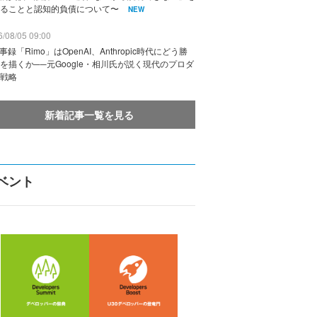
ることと認知的負債について〜
NEW
/08/05 09:00
議事録「Rimo」はOpenAI、Anthropic時代にどう勝
を描くか──元Google・相川氏が説く現代のプロダ
戦略
新着記事一覧を見る
ベント