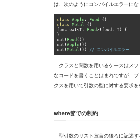
は、次のようにコンパイルエラーにな
class
Apple
:
Food
{}
class
Metal
{}
func eat
<
T
:
Food
>(
food
:
 T
)
{
}
eat
(
Food
())
eat
(
Apple
())
eat
(
Metal
())
// コンパイルエラー
クラスと関数を用いるケースはメソ
なコードを書くことはまれですが、プ
クスを用いて引数の型に対する要求を
where節での制約
型引数のリスト宣言の後ろに記述する