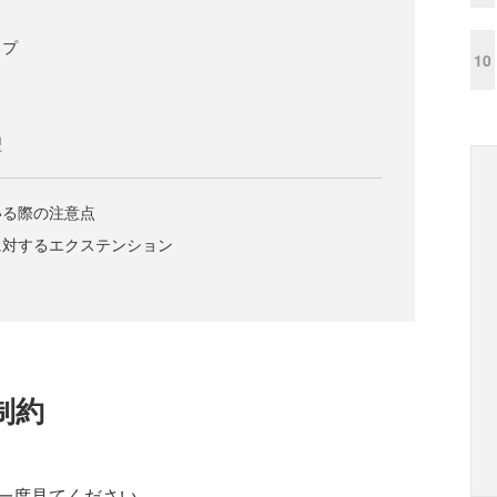
イプ
10
型
いる際の注意点
に対するエクステンション
制約
一度見てください。