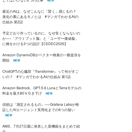
NEW
最近のAIは、なぜこんなに「賢く」感じるの？
進化の裏にあるモノとは #マンガでわかるAIの
仕組み 第2話
予定どおり作っているのに、なぜ良くならないの
か──「アウトプット脳」と「ユーザー価値脳」
に橋をかける3つの設計【CEDEC2026】
Amazon DynamoDBがベクター検索の一般提供を
開始
NEW
ChatGPTの心臓部『Transformer』って何がすご
いの？ #マンガでわかるAIの仕組み 第1話
Amazon Bedrock、GPT-5.6 LunaとTerraモデルの
料金を最大80％引き下げ
NEW
信頼は「測定されるもの」──Grafana Labsが検
証したAIエージェント実用化までの6つの疑い
NEW
AWS、7月27日週に発表した新機能をまとめて紹
介