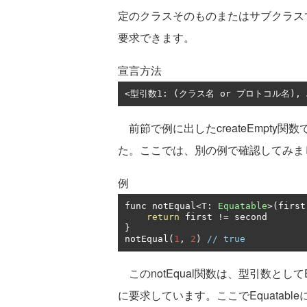
定のクラスそのものまたはサブクラス
要求できます。
宣言方法
<型引数1: (クラス名 or プロトコル名), 
前節で例に出したcreateEmpty
た。ここでは、別の例で確認してみま
例
func notEqual
<
T
:
Equatable
>(
first
return
 first 
!=
}
notEqual
(
1
,
2
)
// true
このnotEqual関数は、型引数として
に要求しています。ここでEquatab