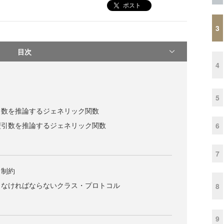
ポスト
3
目次
4
5
引数を推論するジェネリック関数
型引数を推論するジェネリック関数
6
7
と制約
しなければならないクラス・プロトコル
8
9