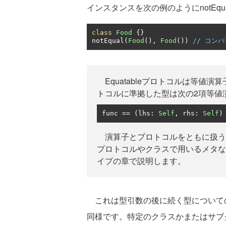
インスタンスを次の例のようにnotEq
class
Food
{}
notEqual
(
Food
(),
Food
())
// コン
Equatableプロトコルは等値
トコルに準拠した型は次の2項等値
func 
==
(
lhs
:
Self
,
 rhs
:
Self
)
演算子とプロトコルをともに扱う
プロトコルやクラスで用いるメタな
イプの章で説明します。
これは型引数の後に続く型について
同様です。特定のクラスかまたはサブ