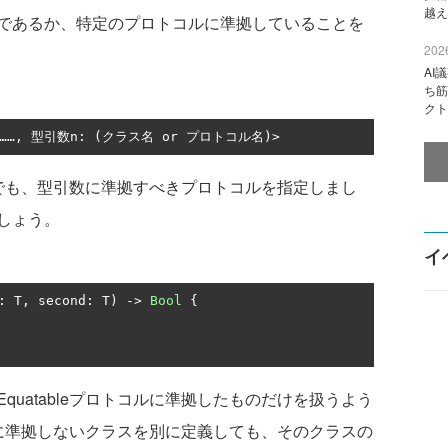
越え
であるか、特定のプロトコルに準拠していることを
2026
AI
ち筋
クト
……, 型引数n: (クラス名 or プロトコル名)>
関数でも、型引数に準拠すべきプロトコルを指定しまし
しょう。
イ
:
 T
,
 second
:
 T
)
->
Bool
{
Equatableプロトコルに準拠したものだけを扱うよう
leに準拠しないクラスを別に定義しても、そのクラスの