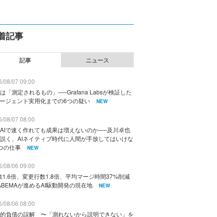
着記事
記事
ニュース
/08/07 09:00
は「測定されるもの」──Grafana Labsが検証した
エージェント実用化までの6つの疑い
NEW
/08/07 08:00
AIで速く作れても成果は増えないのか──及川卓也
説く、AIネイティブ時代に人間が手放してはいけな
つの仕事
NEW
/08/06 09:00
数1.6倍、変更行数1.8倍、平均マージ時間37%削減
ABEMAが進めるAI駆動開発の現在地
NEW
/08/06 08:00
的負債の誤解 〜「測れないから説明できない」を