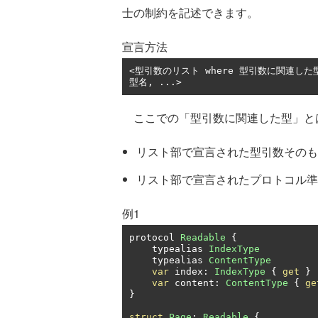
士の制約を記述できます。
宣言方法
<型引数のリスト where 型引数に関連した型
型名, ...>
ここでの「型引数に関連した型」と
リスト部で宣言された型引数そのも
リスト部で宣言されたプロトコル準
例1
protocol 
Readable
{
    typealias 
IndexType
    typealias 
ContentType
var
 index
:
IndexType
{
get
}
var
 content
:
ContentType
{
ge
}
struct
Page
:
Readable
{