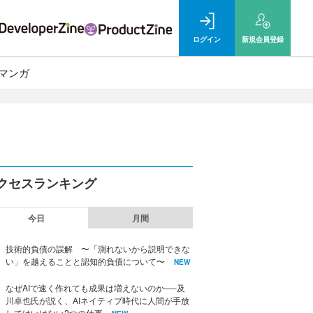
ログイン
新規
会員登録
マンガ
クセスランキング
今日
月間
技術的負債の誤解 〜「測れないから説明できな
い」を越えることと認知的負債について〜
NEW
なぜAIで速く作れても成果は増えないのか──及
川卓也氏が説く、AIネイティブ時代に人間が手放
してはいけない2つの仕事