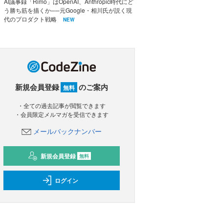
AI議事録「Rimo」はOpenAI、Anthropic時代にど
う勝ち筋を描くか──元Google・相川氏が説く現
代のプロダクト戦略
NEW
新規会員登録
のご案内
無料
・全ての過去記事が閲覧できます
・会員限定メルマガを受信できます
メールバックナンバー
新規会員登録
無料
ログイン