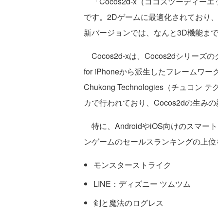
「Cocos2d-x（ココスツーディ
です。2Dゲームに最適化されており
新バージョンでは、なんと3D機能ま
Cocos2d-xは、Cocos2dシリー
for iPhoneから派生したフレームワ
Chukong Technologies（
カで行われており、Cocos2dの生みの親
特に、AndroidやiOS向けのス
ンゲームのセールスランキングの上位
モンスターストライク
LINE：ディズニー ツムツム
剣と魔法のログレス