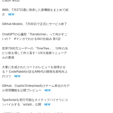
AWS、7月27日週に発表した新機能をまとめて紹
介
NEW
GitHub Models、7月30日で正式にサービス終了
ChatGPTの心臓部『Transformer』って何がすご
いの？ #マンガでわかるAIの仕組み 第1話
世界7000万ユーザーの「TimeTree」、10年の当
たり前を壊して作り直す！UX大規模リニューア
ルの裏側
大量に生成されたコードがレビューを崩壊させ
る？ CodeRabbitが語るAI時代の開発生産性向上
のコツ
NEW
GitHub、Copilot Enterprise向けチーム単位のモデ
ル管理機能を公開プレビュー
NEW
TypeScriptを実行可能なネイティブバイナリにコ
ンパイルする「scriptc」公開
NEW