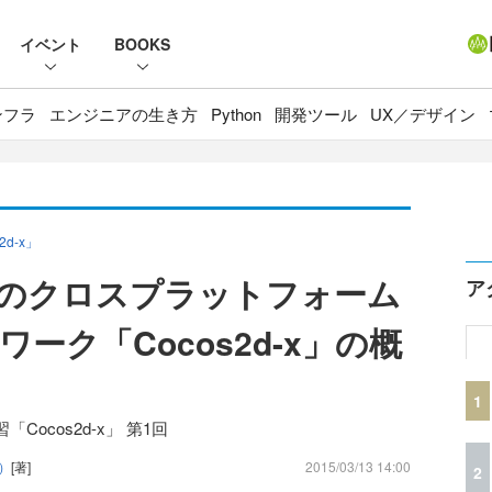
イベント
BOOKS
ンフラ
エンジニアの生き方
Python
開発ツール
UX／デザイン
d-x」
のクロスプラットフォーム
ア
ーク「Cocos2d-x」の概
1
ocos2d-x」 第1回
社）
[著]
2015/03/13 14:00
2