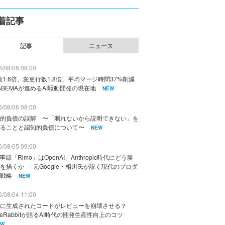
着記事
記事
ニュース
/08/06 09:00
数1.6倍、変更行数1.8倍、平均マージ時間37%削減
ABEMAが進めるAI駆動開発の現在地
NEW
/08/06 08:00
的負債の誤解 〜「測れないから説明できない」を
ることと認知的負債について〜
NEW
/08/05 09:00
議事録「Rimo」はOpenAI、Anthropic時代にどう勝
を描くか──元Google・相川氏が説く現代のプロダ
戦略
NEW
/08/04 11:00
に生成されたコードがレビューを崩壊させる？
deRabbitが語るAI時代の開発生産性向上のコツ
EW