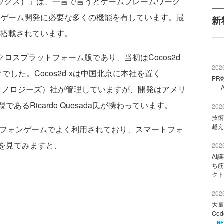
ーエックス）」は、一言で言うとゲームフレームワーク
、ゲーム開発に必要な多くの機能を有しています。最
新
で搭載されています。
ズのクロスプラットフォーム版であり、当初はCocos2d
2026
ークでした。Cocos2d-xは中国北京に本社を置く
PR
──
チュコン テクノロジーズ）社が管理していますが、開発はアメリ
であるRicardo Quesada氏が携わっています。
2026
技術
越え
マートフォンゲームでよく利用されており、スマートフォ
を見てみますと、
2026
AI
ち筋
クト
2026
大量
Co
N