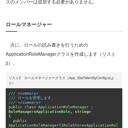
スのメンバーは追加する必要がありません。
ロールマネージャー
次に、ロールの読み書きを行うための
ApplicationRoleManagerクラスを作成します（リスト
2）。
リスト2 ロールマネージャークラス（App_Start\IdentityConfig.csよ
り）
/// <summary>
/// ロールを管理します。
/// </summary>
public
class
ApplicationRoleManager
:
RoleManager
<
ApplicationRole
,
string
>
{
public
ApplicationRoleManager
(
IRoleStore
<
ApplicationRol