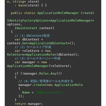
e
,
string
>
 store
)
:
base
(
store
)
{
}
public
static
ApplicationRoleManager
Create
(
IdentityFactoryOptions
<
ApplicationRoleManager
>
options
,
IOwinContext
 context
)
{
//（1）DbContext取得
var
 dbContext 
=
context
.
Get
<
ApplicationDbContext
>();
//（2）ロールストア作成
var
 roleStore 
=
new
RoleStore
<
ApplicationRole
>(
dbContext
);
//（3）ロールマネージャー作成
var
 manager 
=
new
ApplicationRoleManager
(
roleStore
);
if
(!
manager
.
Roles
.
Any
())
{
//（4）初回に管理者ロールを作成する
      manager
.
Create
(
new
ApplicationRole
{
Name
=
"Administrator"
});
}
return
 manager
;