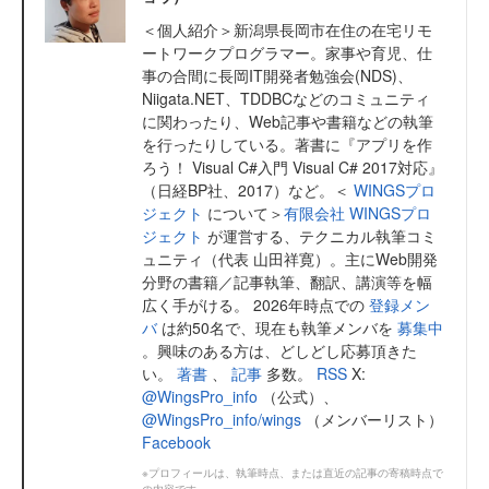
＜個人紹介＞新潟県長岡市在住の在宅リモ
ートワークプログラマー。家事や育児、仕
事の合間に長岡IT開発者勉強会(NDS)、
Niigata.NET、TDDBCなどのコミュニティ
に関わったり、Web記事や書籍などの執筆
を行ったりしている。著書に『アプリを作
ろう！ Visual C#入門 Visual C# 2017対応』
（日経BP社、2017）など。＜
WINGSプロ
ジェクト
について＞
有限会社 WINGSプロ
ジェクト
が運営する、テクニカル執筆コミ
ュニティ（代表 山田祥寛）。主にWeb開発
分野の書籍／記事執筆、翻訳、講演等を幅
広く手がける。 2026年時点での
登録メン
バ
は約50名で、現在も執筆メンバを
募集中
。興味のある方は、どしどし応募頂きた
い。
著書
、
記事
多数。
RSS
X:
@WingsPro_info
（公式）、
@WingsPro_info/wings
（メンバーリスト）
Facebook
※プロフィールは、執筆時点、または直近の記事の寄稿時点で