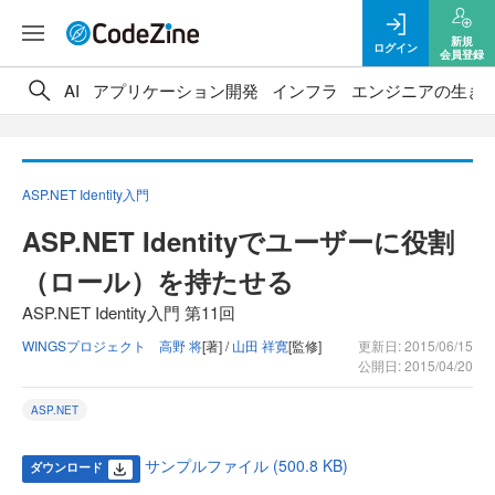
新規
ログイン
会員登録
AI
アプリケーション開発
インフラ
エンジニアの生き
ASP.NET Identity入門
ASP.NET Identityでユーザーに役割
（ロール）を持たせる
ASP.NET Identity入門 第11回
WINGSプロジェクト 高野 将
[著] /
山田 祥寛
[監修]
更新日: 2015/06/15
公開日: 2015/04/20
ASP.NET
サンプルファイル (500.8 KB)
ダウンロード