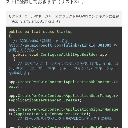
ストに登録しておきます（リスト3）。
リスト3 ロールマネージャーオブジェクトをOWINコンテキストに登録
（App_Start\Startup.Auth.csより）
public
partial
class
Startup
{
// 認証の構成の詳細については、
http://go.microsoft.com/fwlink/?LinkId=301883
 を
参照してください。
public
void
ConfigureAuth
(
IAppBuilder
 app
)
{
// 要求ごとに 1 つのインスタンスを使用するよう db コ
ンテキスト、ユーザー マネージャー、サインイン マネージャー
を構成します
app
.
CreatePerOwinContext
(
ApplicationDbContext
.
Cr
eate
);
app
.
CreatePerOwinContext
<
ApplicationUserManager
>
(
ApplicationUserManager
.
Create
);
app
.
CreatePerOwinContext
<
ApplicationSignInManage
r
>(
ApplicationSignInManager
.
Create
);
// ロール管理オブジェクトをOWINコンテキストに登録
app
.
CreatePerOwinContext
<
ApplicationRoleManager
>