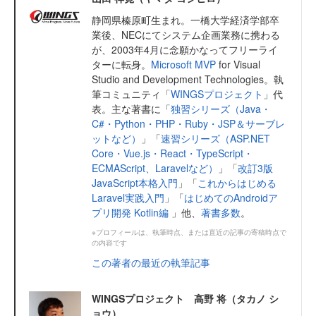
静岡県榛原町生まれ。一橋大学経済学部卒
業後、NECにてシステム企画業務に携わる
が、2003年4月に念願かなってフリーライ
ターに転身。
Microsoft MVP
for Visual
Studio and Development Technologies。執
筆コミュニティ「
WINGSプロジェクト
」代
表。主な著書に「
独習シリーズ（Java・
C#・Python・PHP・Ruby・JSP＆サーブレ
ットなど）
」「
速習シリーズ（ASP.NET
Core・Vue.js・React・TypeScript・
ECMAScript、Laravelなど）
」「
改訂3版
JavaScript本格入門
」「
これからはじめる
Laravel実践入門
」「
はじめてのAndroidア
プリ開発 Kotlin編
」他、
著書多数
。
※プロフィールは、執筆時点、または直近の記事の寄稿時点で
の内容です
この著者の最近の執筆記事
WINGSプロジェクト 高野 将（タカノ シ
ョウ）