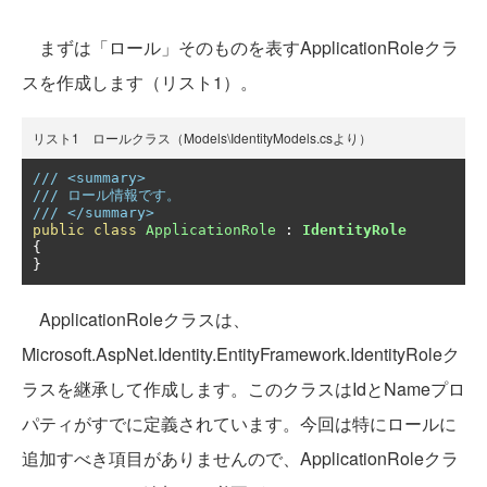
まずは「ロール」そのものを表すApplicationRoleクラ
スを作成します（リスト1）。
リスト1 ロールクラス（Models\IdentityModels.csより）
/// <summary>
/// ロール情報です。
/// </summary>
public
class
ApplicationRole
:
IdentityRole
{
}
ApplicationRoleクラスは、
Microsoft.AspNet.Identity.EntityFramework.IdentityRoleク
ラスを継承して作成します。このクラスはIdとNameプロ
パティがすでに定義されています。今回は特にロールに
追加すべき項目がありませんので、ApplicationRoleクラ