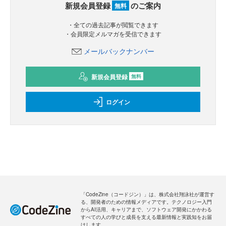
新規会員登録
のご案内
無料
・全ての過去記事が閲覧できます
・会員限定メルマガを受信できます
メールバックナンバー
新規会員登録
無料
ログイン
「CodeZine（コードジン）」は、株式会社翔泳社が運営す
る、開発者のための情報メディアです。テクノロジー入門
からAI活用、キャリアまで、ソフトウェア開発にかかわる
すべての人の学びと成長を支える最新情報と実践知をお届
けします。