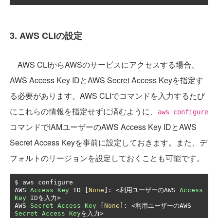
3. AWS CLIの設定
AWS CLIからAWSのサービスにアクセスする場合、
AWS Access Key IDとAWS Secret Access Keyを指定す
る必要があります。AWS CLIでコマンドを入力するたび
にこれらの情報を指定せずに済むように、
aws configure
コマンドでIAMユーザーのAWS Access Key IDとAWS
Secret Access Keyを事前に設定しておきます。また、デ
フォルトのリージョンを設定しておくことも可能です。
$ aws configure

AWS 
Access
Key
 ID 
[
None
]:
<利用ユーザーの
AWS 
Access
Key
 ID
を入力>
AWS 
Secret
Access
Key
[
None
]:
<利用ユーザーの
AWS 
Secret
Access
Key
を入力>