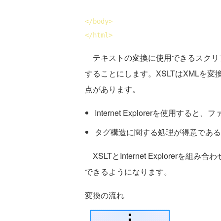
</
body
>
</
html
>
テキストの変換に使用できるスクリプ
することにします。XSLTはXMLを
点があります。
Internet Explorerを使用
タグ構造に関する処理が得意である
XSLTとInternet Explore
できるようになります。
変換の流れ