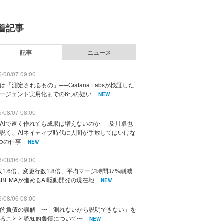
着記事
記事
ニュース
/08/07 09:00
は「測定されるもの」──Grafana Labsが検証した
エージェント実用化までの6つの疑い
NEW
/08/07 08:00
AIで速く作れても成果は増えないのか──及川卓也
説く、AIネイティブ時代に人間が手放してはいけな
つの仕事
NEW
/08/06 09:00
数1.6倍、変更行数1.8倍、平均マージ時間37%削減
ABEMAが進めるAI駆動開発の現在地
NEW
/08/06 08:00
的負債の誤解 〜「測れないから説明できない」を
ることと認知的負債について〜
NEW