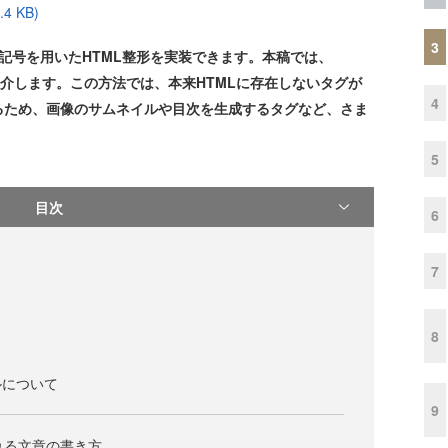
 KB)
3
うな記号を用いたHTML整形を実装できます。本稿では、
を紹介します。この方法では、本来HTMLに存在しないタグが
4
るため、画像のサムネイルや目次を生成するタグなど、さま
5
目次
6
7
8
ルについて
9
換される文章の書き方