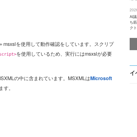
2026
AI
ち筋
クト
r 6.0＋msxslを使用して動作確認をしています。スクリプ
を使用しているため、実行にはmsxslが必要
script>
イ
る、MSXMLの中に含まれています。MSXMLは
Microsoft
ます。