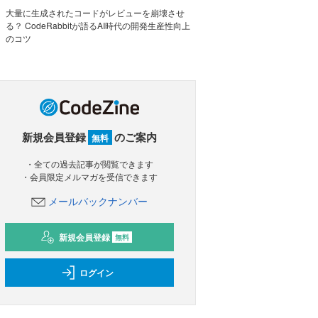
大量に生成されたコードがレビューを崩壊させ
る？ CodeRabbitが語るAI時代の開発生産性向上
のコツ
新規会員登録
のご案内
無料
・全ての過去記事が閲覧できます
・会員限定メルマガを受信できます
メールバックナンバー
新規会員登録
無料
ログイン