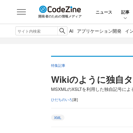
ニュース
記事
開発者のための情報メディア
AI
アプリケーション開発
イ
特集記事
Wikiのように独自
MSXMLのXSLTを利用した独自記号に
ひだちのいろ
[著]
XML