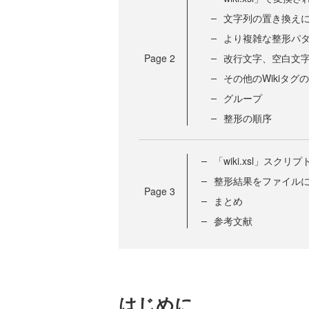
文字列の置き換え
より複雑な整形パ
Page
2
改行文字、空白文
その他のWikiタグ
グループ
整形の順序
「wiki.xsl」スクリ
整形結果をファイル
Page
3
まとめ
参考文献
はじめに