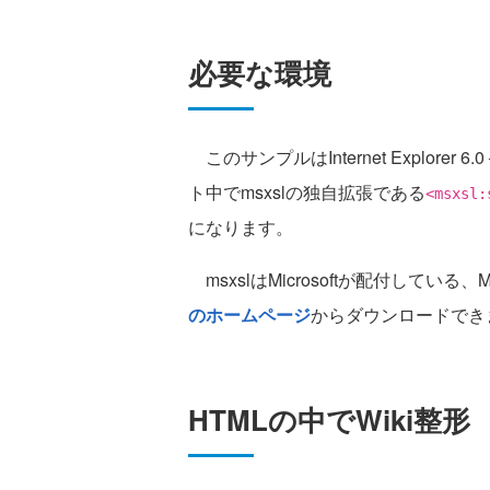
必要な環境
このサンプルはInternet Explore
ト中でmsxslの独自拡張である
<msxsl:
になります。
msxslはMicrosoftが配付してい
のホームページ
からダウンロードでき
HTMLの中でWiki整形