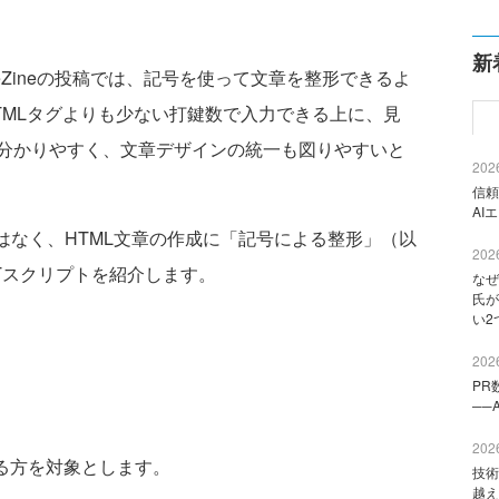
新
deZineの投稿では、記号を使って文章を整形できるよ
TMLタグよりも少ない打鍵数で入力できる上に、見
分かりやすく、文章デザインの統一も図りやすいと
2026
信頼
AI
ではなく、HTML文章の作成に「記号による整形」（以
2026
LTスクリプトを紹介します。
なぜ
氏が
い2
2026
PR
──
2026
る方を対象とします。
技術
越え