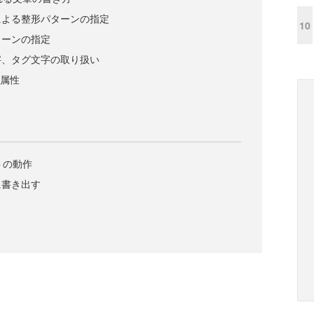
による整形パターンの指定
10
ターンの指定
字、タグ文字の取り扱い
の属性
プトの動作
に書き出す