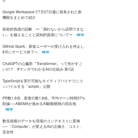
Google Workspaceで7月27日週に発表された新
機能をまとめて紹介
技術的負債の誤解 〜「測れないから説明できな
い」を越えることと認知的負債について〜
NEW
GitHub Spark、新規ユーザーの受け入れを停止し
8月にサービス終了へ
NEW
ChatGPTの心臓部『Transformer』って何がすご
いの？ #マンガでわかるAIの仕組み 第1話
TypeScriptを実行可能なネイティブバイナリにコ
ンパイルする「scriptc」公開
PR数1.6倍、変更行数1.8倍、平均マージ時間37%
削減──ABEMAが進めるAI駆動開発の現在地
NEW
数兆規模のデータを現場のコンテキストに変換
──「Computer」が変えるAIの正確さ、コスト、
安全性