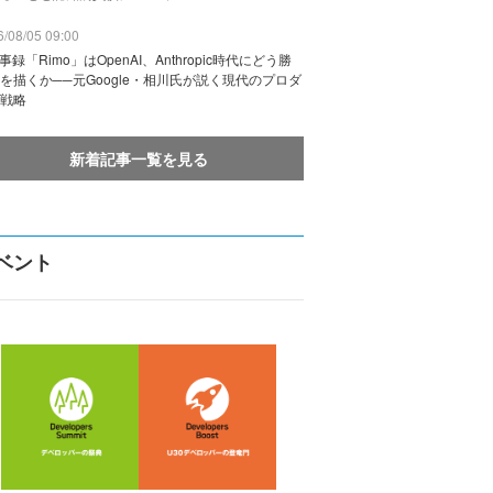
/08/05 09:00
議事録「Rimo」はOpenAI、Anthropic時代にどう勝
を描くか──元Google・相川氏が説く現代のプロダ
戦略
新着記事一覧を見る
ベント