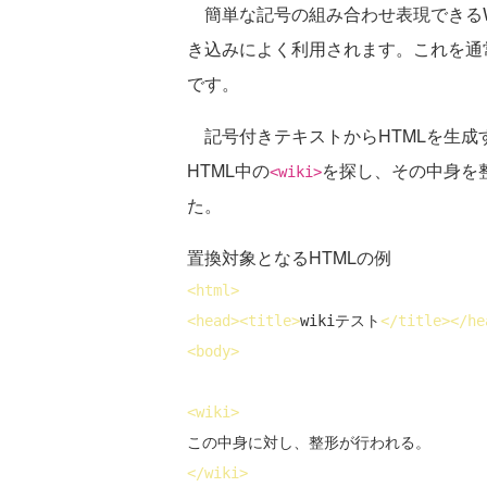
簡単な記号の組み合わせ表現できるWik
き込みによく利用されます。これを通
です。
記号付きテキストからHTMLを生成
HTML中の
を探し、その中身を
<wiki>
た。
置換対象となるHTMLの例
<
html
>
<
head
>
<
title
>
wikiテスト
</
title
>
</
he
<
body
>
<
wiki
>
</
wiki
>