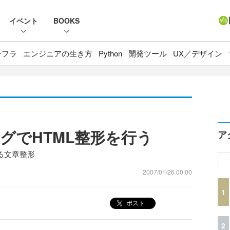
イベント
BOOKS
ンフラ
エンジニアの生き方
Python
開発ツール
UX／デザイン
タグでHTML整形を行う
ア
よる文章整形
2007/01/26 00:00
1
ポスト
2