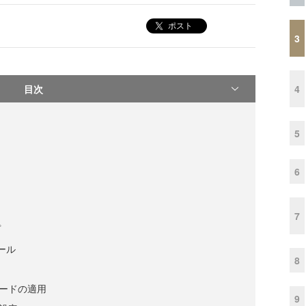
ポスト
3
目次
4
5
6
7
プ
トール
8
モードの適用
9