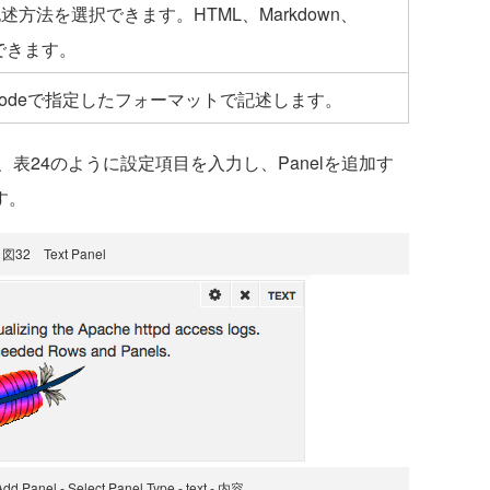
述方法を選択できます。HTML、Markdown、
選択できます。
Modeで指定したフォーマットで記述します。
24のように設定項目を入力し、Panelを追加す
す。
図32 Text Panel
d Panel - Select Panel Type - text - 内容