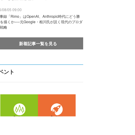
/08/05 09:00
議事録「Rimo」はOpenAI、Anthropic時代にどう勝
を描くか──元Google・相川氏が説く現代のプロダ
戦略
新着記事一覧を見る
ベント