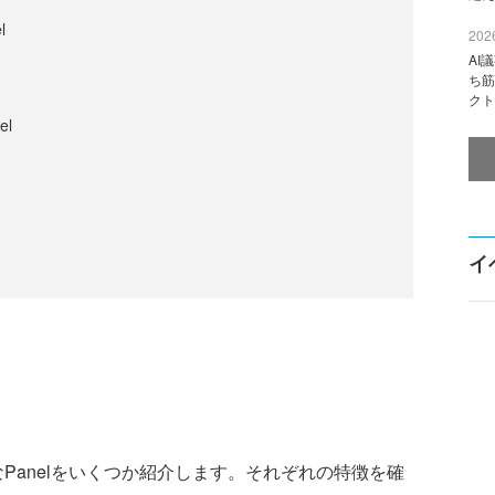
l
2026
AI
ち筋
クト
el
イ
なPanelをいくつか紹介します。それぞれの特徴を確