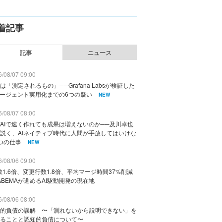
着記事
記事
ニュース
/08/07 09:00
は「測定されるもの」──Grafana Labsが検証した
エージェント実用化までの6つの疑い
NEW
/08/07 08:00
AIで速く作れても成果は増えないのか──及川卓也
説く、AIネイティブ時代に人間が手放してはいけな
つの仕事
NEW
/08/06 09:00
数1.6倍、変更行数1.8倍、平均マージ時間37%削減
ABEMAが進めるAI駆動開発の現在地
/08/06 08:00
的負債の誤解 〜「測れないから説明できない」を
ることと認知的負債について〜