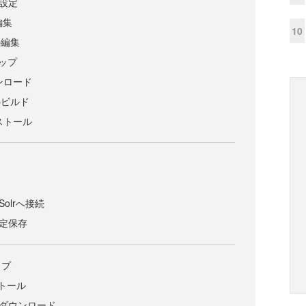
の設定
の編集
10
lの編集
アップ
ウンロード
のビルド
ンストール
らSolrへ接続
の設定保存
ップ
ストール
のダウンロード