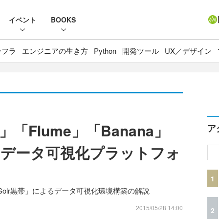
イベント
BOOKS
ンフラ
エンジニアの生き方
Python
開発ツール
UX／デザイン
」「Flume」「Banana」
ア
るデータ可視化プラットフォ
1
 ～ 「Solr黒帯」によるデータ可視化環境構築の解説
2015/05/28 14:00
2