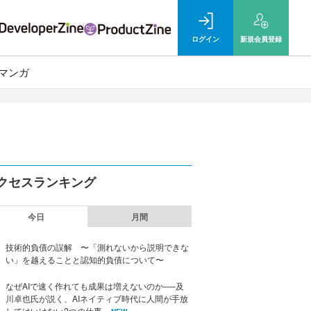
ログイン
新規
会員登録
マンガ
クセスランキング
今日
月間
技術的負債の誤解 〜「測れないから説明できな
い」を越えることと認知的負債について〜
なぜAIで速く作れても成果は増えないのか──及
川卓也氏が説く、AIネイティブ時代に人間が手放
してはいけない2つの仕事