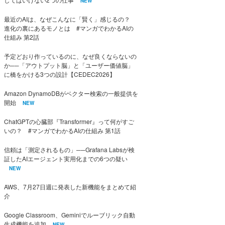
NEW
最近のAIは、なぜこんなに「賢く」感じるの？
進化の裏にあるモノとは #マンガでわかるAIの
仕組み 第2話
予定どおり作っているのに、なぜ良くならないの
か──「アウトプット脳」と「ユーザー価値脳」
に橋をかける3つの設計【CEDEC2026】
Amazon DynamoDBがベクター検索の一般提供を
開始
NEW
ChatGPTの心臓部『Transformer』って何がすご
いの？ #マンガでわかるAIの仕組み 第1話
信頼は「測定されるもの」──Grafana Labsが検
証したAIエージェント実用化までの6つの疑い
NEW
AWS、7月27日週に発表した新機能をまとめて紹
介
Google Classroom、Geminiでルーブリック自動
生成機能を追加
NEW