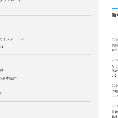
新
ggenのインストール
2026
信頼
出力
AI
2026
d
なぜ
構成
氏が
い2
Barの基本操作
2026
PR
作
──
2026
技術
越え