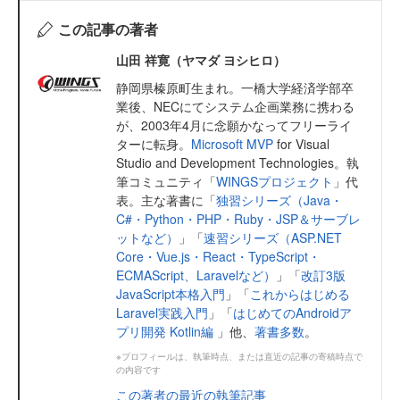
この記事の著者
山田 祥寛（ヤマダ ヨシヒロ）
静岡県榛原町生まれ。一橋大学経済学部卒
業後、NECにてシステム企画業務に携わる
が、2003年4月に念願かなってフリーライ
ターに転身。
Microsoft MVP
for Visual
Studio and Development Technologies。執
筆コミュニティ「
WINGSプロジェクト
」代
表。主な著書に「
独習シリーズ（Java・
C#・Python・PHP・Ruby・JSP＆サーブレ
ットなど）
」「
速習シリーズ（ASP.NET
Core・Vue.js・React・TypeScript・
ECMAScript、Laravelなど）
」「
改訂3版
JavaScript本格入門
」「
これからはじめる
Laravel実践入門
」「
はじめてのAndroidア
プリ開発 Kotlin編
」他、
著書多数
。
※プロフィールは、執筆時点、または直近の記事の寄稿時点で
の内容です
この著者の最近の執筆記事