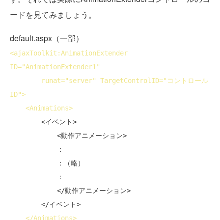
ードを見てみましょう。
default.aspx（一部）
<
ajaxToolkit:AnimationExtender
ID
="AnimationExtender1" 

runat
="server" 
TargetControlID
="コントロール
ID">
<
Animations
>
        <イベント>

            <動作アニメーション>

            ：

            ：（略）

            ：

            </動作アニメーション>

        </イベント>

</
Animations
>