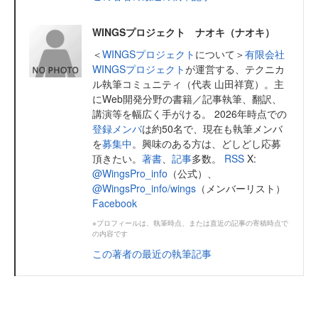
WINGSプロジェクト ナオキ（ナオキ）
＜
WINGSプロジェクト
について＞
有限会社
WINGSプロジェクト
が運営する、テクニカ
ル執筆コミュニティ（代表 山田祥寛）。主
にWeb開発分野の書籍／記事執筆、翻訳、
講演等を幅広く手がける。 2026年時点での
登録メンバ
は約50名で、現在も執筆メンバ
を
募集中
。興味のある方は、どしどし応募
頂きたい。
著書
、
記事
多数。
RSS
X:
@WingsPro_info
（公式）、
@WingsPro_info/wings
（メンバーリスト）
Facebook
※プロフィールは、執筆時点、または直近の記事の寄稿時点で
の内容です
この著者の最近の執筆記事