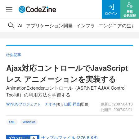
新規
ログイン
会員登録
AI
アプリケーション開発
インフラ
エンジニアの生き
特集記事
Ajax対応コントロールでJavaScript
レス アニメーションを実装する
AnimationExtenderコントロール（ASP.NET AJAX Control
Toolkit）の利用方法を学習する
WINGSプロジェクト ナオキ
[著] /
山田 祥寛
[監修]
更新日: 2007/04/13
公開日: 2007/02/01
XML
Windows
サンプルファイル (376.8 KB)
ダウンロード