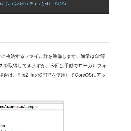
作成（vim以外のエディタも可） #####
ンテナに格納するファイル群を準備します。通常はGit等
スを取得してきますが、今回は手動でローカルフォ
FileZillaのSFTPを使用してCoreOSにアッ