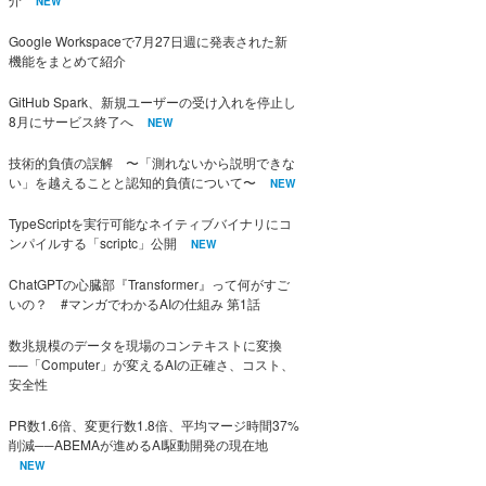
NEW
Google Workspaceで7月27日週に発表された新
機能をまとめて紹介
GitHub Spark、新規ユーザーの受け入れを停止し
8月にサービス終了へ
NEW
技術的負債の誤解 〜「測れないから説明できな
い」を越えることと認知的負債について〜
NEW
TypeScriptを実行可能なネイティブバイナリにコ
ンパイルする「scriptc」公開
NEW
ChatGPTの心臓部『Transformer』って何がすご
いの？ #マンガでわかるAIの仕組み 第1話
数兆規模のデータを現場のコンテキストに変換
──「Computer」が変えるAIの正確さ、コスト、
安全性
PR数1.6倍、変更行数1.8倍、平均マージ時間37%
削減──ABEMAが進めるAI駆動開発の現在地
NEW