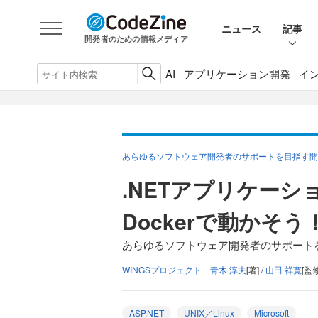
ニュース
記事
開発者のための情報メディア
AI
アプリケーション開発
イ
あらゆるソフトウェア開発者のサポートを目指す開発ツール「
.NETアプリケーシ
Dockerで動かそう
あらゆるソフトウェア開発者のサポートを目指す
WINGSプロジェクト 青木 淳夫
[著] /
山田 祥寛
[監修
ASP.NET
UNIX／Linux
Microsoft