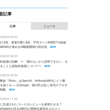
着記事
記事
ニュース
/08/06 09:00
数1.6倍、変更行数1.8倍、平均マージ時間37%削減
ABEMAが進めるAI駆動開発の現在地
NEW
/08/06 08:00
的負債の誤解 〜「測れないから説明できない」を
ることと認知的負債について〜
NEW
/08/05 09:00
議事録「Rimo」はOpenAI、Anthropic時代にどう勝
を描くか──元Google・相川氏が説く現代のプロダ
戦略
NEW
/08/04 11:00
に生成されたコードがレビューを崩壊させる？
deRabbitが語るAI時代の開発生産性向上のコツ