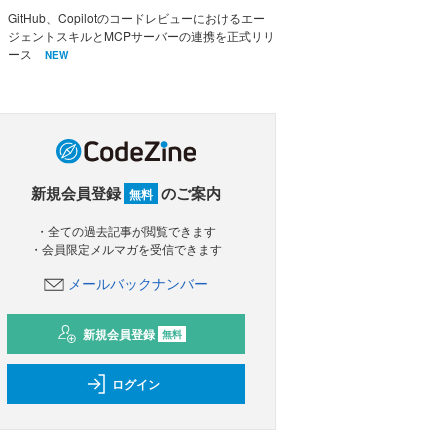
GitHub、Copilotのコードレビューにおけるエー
ジェントスキルとMCPサーバーの連携を正式リリ
ース
NEW
新規会員登録
のご案内
無料
・全ての過去記事が閲覧できます
・会員限定メルマガを受信できます
メールバックナンバー
新規会員登録
無料
ログイン