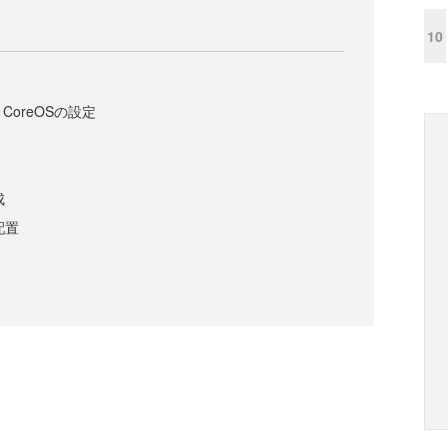
10
eで、CoreOSの設定
成
配置