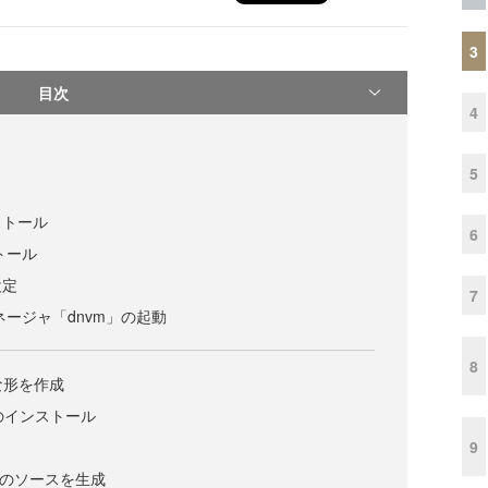
3
目次
4
5
ストール
6
トール
設定
7
ネージャ「dnvm」の起動
8
な形を作成
anのインストール
9
」
NETのソースを生成