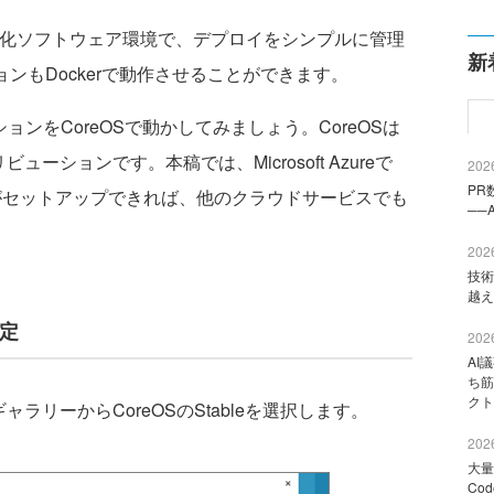
想化ソフトウェア環境で、デプロイをシンプルに管理
新
ョンもDockerで動作させることができます。
ョンをCoreOSで動かしてみましょう。CoreOSは
ビューションです。本稿では、Microsoft Azureで
2026
PR
kerがセットアップできれば、他のクラウドサービスでも
──
2026
技術
越え
設定
2026
AI
ち筋
クト
ラリーからCoreOSのStableを選択します。
2026
大量
Co