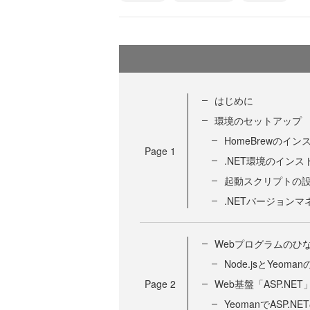
はじめに
環境のセットアップ
HomeBrewのイン
Page
1
.NET環境のインス
起動スクリプトの
.NETバージョンマ
Webプログラムのひ
Node.jsとYeom
Page
2
Web基盤「ASP.NET
YeomanでASP.