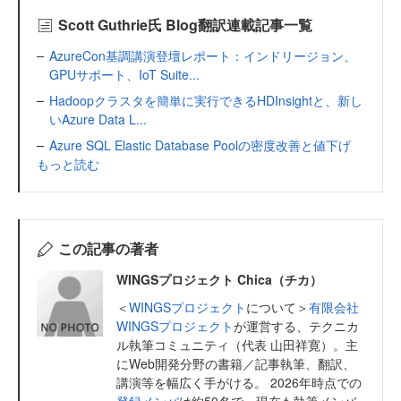
Scott Guthrie氏 Blog翻訳連載記事一覧
AzureCon基調講演登壇レポート：インドリージョン、
GPUサポート、IoT Suite...
Hadoopクラスタを簡単に実行できるHDInsightと、新し
いAzure Data L...
Azure SQL Elastic Database Poolの密度改善と値下げ
もっと読む
この記事の著者
WINGSプロジェクト Chica（チカ）
＜
WINGSプロジェクト
について＞
有限会社
WINGSプロジェクト
が運営する、テクニカ
ル執筆コミュニティ（代表 山田祥寛）。主
にWeb開発分野の書籍／記事執筆、翻訳、
講演等を幅広く手がける。 2026年時点での