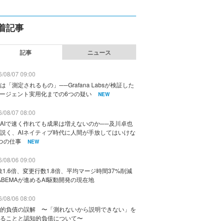
着記事
記事
ニュース
/08/07 09:00
は「測定されるもの」──Grafana Labsが検証した
エージェント実用化までの6つの疑い
NEW
/08/07 08:00
AIで速く作れても成果は増えないのか──及川卓也
説く、AIネイティブ時代に人間が手放してはいけな
つの仕事
NEW
/08/06 09:00
数1.6倍、変更行数1.8倍、平均マージ時間37%削減
ABEMAが進めるAI駆動開発の現在地
/08/06 08:00
的負債の誤解 〜「測れないから説明できない」を
ることと認知的負債について〜