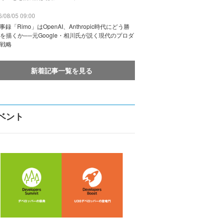
/08/05 09:00
議事録「Rimo」はOpenAI、Anthropic時代にどう勝
を描くか──元Google・相川氏が説く現代のプロダ
戦略
新着記事一覧を見る
ベント