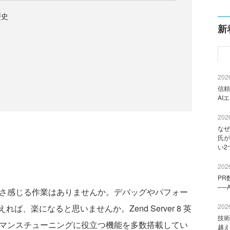
歴史
新
2026
信頼
AI
2026
なぜ
氏が
い2
2026
PR
──
さ感じる作業はありませんか。デバッグやパフォー
2026
、楽になると思いませんか。Zend Server 8 英
技術
ーマンスチューニングに役立つ機能を多数搭載してい
越え