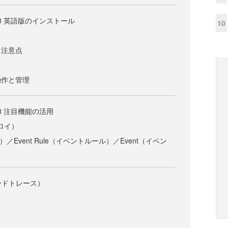
er 8 英語版のインストール
10
と注意点
動作と管理
r 8 注目機能の活用
プロイ）
ニタ）／Event Rule（イベントルール）／Event（イベン
（コードトレース）
）