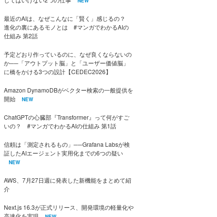
NEW
最近のAIは、なぜこんなに「賢く」感じるの？
進化の裏にあるモノとは #マンガでわかるAIの
仕組み 第2話
予定どおり作っているのに、なぜ良くならないの
か──「アウトプット脳」と「ユーザー価値脳」
に橋をかける3つの設計【CEDEC2026】
Amazon DynamoDBがベクター検索の一般提供を
開始
NEW
ChatGPTの心臓部『Transformer』って何がすご
いの？ #マンガでわかるAIの仕組み 第1話
信頼は「測定されるもの」──Grafana Labsが検
証したAIエージェント実用化までの6つの疑い
NEW
AWS、7月27日週に発表した新機能をまとめて紹
介
Next.js 16.3が正式リリース、開発環境の軽量化や
高速化を実現
NEW