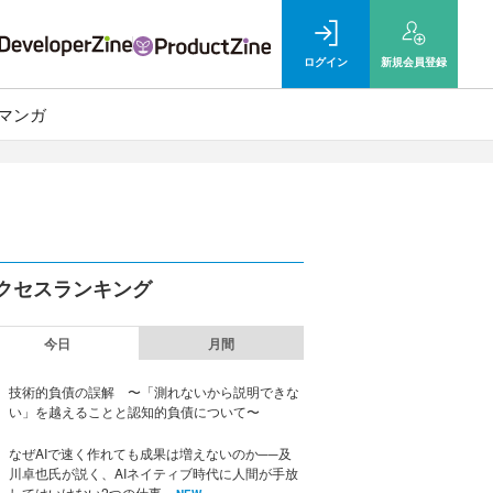
ログイン
新規
会員登録
マンガ
クセスランキング
今日
月間
技術的負債の誤解 〜「測れないから説明できな
い」を越えることと認知的負債について〜
なぜAIで速く作れても成果は増えないのか──及
川卓也氏が説く、AIネイティブ時代に人間が手放
してはいけない2つの仕事