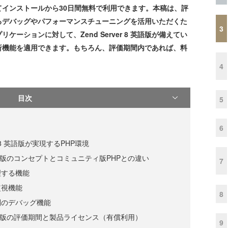
間としてインストールから30日間無料で利用できます。本稿は、評
備えているデバッグやパフォーマンスチューニングを活用いただくた
3
ーションに対して、Zend Server 8 英語版が備えてい
析機能を適用できます。もちろん、評価期間内であれば、料
4
目次
5
6
er 8 英語版が実現するPHP環境
 8 英語版のコンセプトとコミュニティ版PHPとの違い
7
理する機能
監視機能
8
別のデバッグ機能
 8 英語版の評価期間と製品ライセンス（有償利用）
9