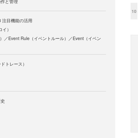
動作と管理
10
r 8 注目機能の活用
プロイ）
ニタ）／Event Rule（イベントルール）／Event（イベン
（コードトレース）
）
歴史