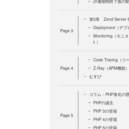
評価期間終了後の
第3章 Zend Serve
Deployment（デ
Page
3
Monitoring（モ
ト）
Code Tracing
Page
4
Z-Ray（APM機能
むすび
コラム：PHP進化の
PHPの誕生
PHP 3の登場
Page
5
PHP 4の登場
PHP 5の登場