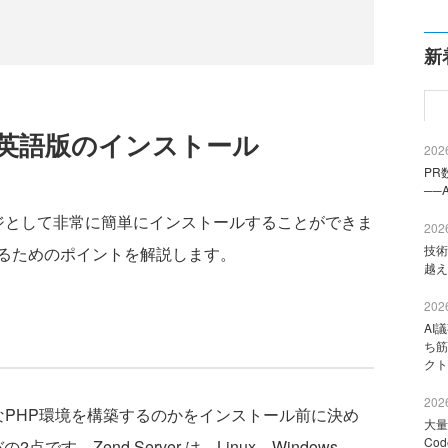
新
r 8 英語版のインストール
2026
PR
──
パッケージとして非常に簡単にインストールすることができま
2026
技術
るためのポイントを解説します。
越え
2026
AI
ち筋
クト
2026
のようなPHP環境を構築するのかをインストール前に決め
大量
Co
す。Zend Server は、Linux、Windows、