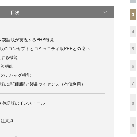
目次
3
4
er 8 英語版が実現するPHP環境
 8 英語版のコンセプトとコミュニティ版PHPとの違い
5
理する機能
6
監視機能
別のデバッグ機能
7
 8 英語版の評価期間と製品ライセンス（有償利用）
8
er 8 英語版のインストール
と注意点
9