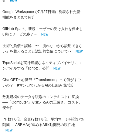
NEW
Google Workspaceで7月27日週に発表された新
機能をまとめて紹介
GitHub Spark、新規ユーザーの受け入れを停止し
8月にサービス終了へ
NEW
技術的負債の誤解 〜「測れないから説明できな
い」を越えることと認知的負債について〜
NEW
TypeScriptを実行可能なネイティブバイナリにコ
ンパイルする「scriptc」公開
NEW
ChatGPTの心臓部『Transformer』って何がすご
いの？ #マンガでわかるAIの仕組み 第1話
数兆規模のデータを現場のコンテキストに変換
──「Computer」が変えるAIの正確さ、コスト、
安全性
PR数1.6倍、変更行数1.8倍、平均マージ時間37%
削減──ABEMAが進めるAI駆動開発の現在地
NEW