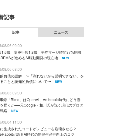
着記事
記事
ニュース
/08/06 09:00
数1.6倍、変更行数1.8倍、平均マージ時間37%削減
ABEMAが進めるAI駆動開発の現在地
NEW
/08/06 08:00
的負債の誤解 〜「測れないから説明できない」を
ることと認知的負債について〜
NEW
/08/05 09:00
議事録「Rimo」はOpenAI、Anthropic時代にどう勝
を描くか──元Google・相川氏が説く現代のプロダ
戦略
NEW
/08/04 11:00
に生成されたコードがレビューを崩壊させる？
deRabbitが語るAI時代の開発生産性向上のコツ