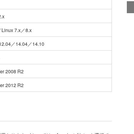
.x
Linux 7.x／8.x
 12.04／14.04／14.10
8
er 2008 R2
er 2012 R2