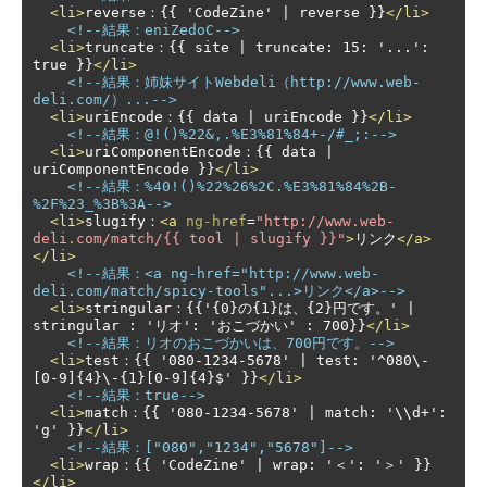
<li>
reverse：{{ 'CodeZine' | reverse }}
</li>
<!--結果：eniZedoC-->
<li>
truncate：{{ site | truncate: 15: '...': 
true }}
</li>
<!--結果：姉妹サイトWebdeli（http://www.web-
deli.com/）...-->
<li>
uriEncode：{{ data | uriEncode }}
</li>
<!--結果：@!()%22&,.%E3%81%84+-/#_;:-->
<li>
uriComponentEncode：{{ data | 
uriComponentEncode }}
</li>
<!--結果：%40!()%22%26%2C.%E3%81%84%2B-
%2F%23_%3B%3A-->
<li>
slugify：
<a
ng-href
=
"http://www.web-
deli.com/match/{{ tool | slugify }}"
>
リンク
</a>
</li>
<!--結果：<a ng-href="http://www.web-
deli.com/match/spicy-tools"...>リンク</a>-->
<li>
stringular：{{'{0}の{1}は、{2}円です。' | 
stringular : 'リオ': 'おこづかい' : 700}}
</li>
<!--結果：リオのおこづかいは、700円です。-->
<li>
test：{{ '080-1234-5678' | test: '^080\-
[0-9]{4}\-{1}[0-9]{4}$' }}
</li>
<!--結果：true-->
<li>
match：{{ '080-1234-5678' | match: '\\d+': 
'g' }}
</li>
<!--結果：["080","1234","5678"]-->
<li>
wrap：{{ 'CodeZine' | wrap: '＜': '＞' }}
</li>