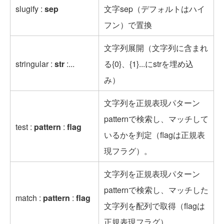
slugify :
sep
文字sep（デフォルトはハイ
フン）で置換
文字列展開（文字列に含まれ
stringular :
str
:...
る{0}、{1}...にstrを埋め込
み）
文字列を正規表現パターン
patternで検索し、マッチして
test :
pattern
:
flag
いるかを判定（flagは正規表
現フラグ）。
文字列を正規表現パターン
patternで検索し、マッチした
match :
pattern
:
flag
文字列を配列で取得（flagは
正規表現フラグ）