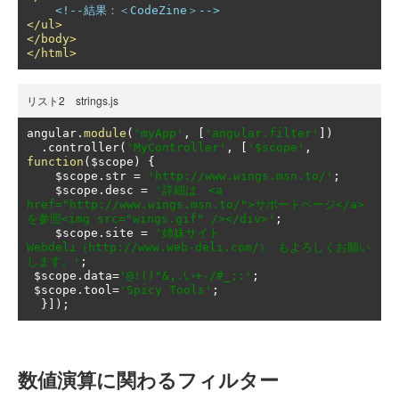
<!--結果：＜CodeZine＞-->
</ul>
</body>
</html>
リスト2 strings.js
angular
.
module
(
'myApp'
,
[
'angular.filter'
])
.
controller
(
'MyController'
,
[
'$scope'
,
function
(
$scope
)
{
    $scope
.
str 
=
'http://www.wings.msn.to/'
;
    $scope
.
desc 
=
'詳細は、<a 
href="http://www.wings.msn.to/">サポートページ</a>
を参照<img src="wings.gif" /></div>'
;
    $scope
.
site 
=
'姉妹サイト
Webdeli（http://www.web-deli.com/） もよろしくお願い
します。'
;
 $scope
.
data
=
'@!()"&,.い+-/#_;:'
;
 $scope
.
tool
=
'Spicy Tools'
;
}]);
数値演算に関わるフィルター