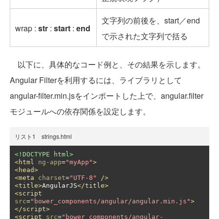
文字列の前後を、start／end
wrap :
str
:
start
:
end
で示された文字列で括る
以下に、具体的なコード例と、その結果を示します。
Angular Filterを利用するには、ライブラリとして
angular-filter.min.jsをインポートした上で、angular.filter
モジュールへの依存関係を設定します。
リスト1 strings.html
<!DOCTYPE html>
<html
ng-app
=
"myApp"
>
<head>
<meta
charset
=
"UTF-8"
/>
<title>
AngularJS
</title>
<script
src
=
"bower_components/angular/angular.min.js"
>
</script>
<script
src
=
"bower_components/angular-