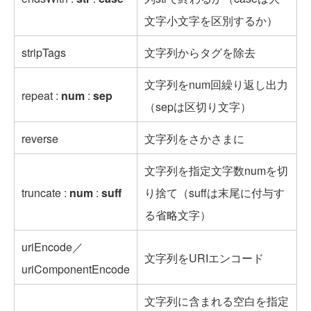
文字小文字を区別するか）
stripTags
文字列からタグを除去
文字列をnum回繰り返し出力
repeat :
num
:
sep
（sepは区切り文字）
reverse
文字列をさかさまに
文字列を指定文字数numを切
truncate :
num
:
suff
り捨て（suffは末尾に付与す
る省略文字）
uriEncode／
文字列をURIエンコード
uriComponentEncode
文字列に含まれる空白を指定