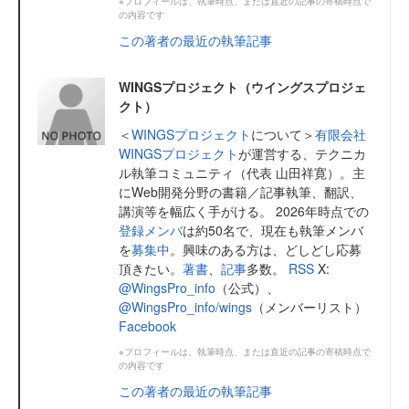
※プロフィールは、執筆時点、または直近の記事の寄稿時点で
の内容です
この著者の最近の執筆記事
WINGSプロジェクト（ウイングスプロジェ
クト）
＜
WINGSプロジェクト
について＞
有限会社
WINGSプロジェクト
が運営する、テクニカ
ル執筆コミュニティ（代表 山田祥寛）。主
にWeb開発分野の書籍／記事執筆、翻訳、
講演等を幅広く手がける。 2026年時点での
登録メンバ
は約50名で、現在も執筆メンバ
を
募集中
。興味のある方は、どしどし応募
頂きたい。
著書
、
記事
多数。
RSS
X:
@WingsPro_info
（公式）、
@WingsPro_info/wings
（メンバーリスト）
Facebook
※プロフィールは、執筆時点、または直近の記事の寄稿時点で
の内容です
この著者の最近の執筆記事