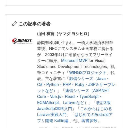
この記事の著者
山田 祥寛（ヤマダ ヨシヒロ）
静岡県榛原町生まれ。一橋大学経済学部卒
業後、NECにてシステム企画業務に携わる
が、2003年4月に念願かなってフリーライ
ターに転身。
Microsoft MVP
for Visual
Studio and Development Technologies。執
筆コミュニティ「
WINGSプロジェクト
」代
表。主な著書に「
独習シリーズ（Java・
C#・Python・PHP・Ruby・JSP＆サーブレ
ットなど）
」「
速習シリーズ（ASP.NET
Core・Vue.js・React・TypeScript・
ECMAScript、Laravelなど）
」「
改訂3版
JavaScript本格入門
」「
これからはじめる
Laravel実践入門
」「
はじめてのAndroidア
プリ開発 Kotlin編
」他、
著書多数
。