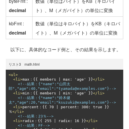
byteFmt :
数値（単位はバイト）をKB（キロバイ
decimal
ト）、M（メガバイト）の単位に変換
kbFmt :
数値（単位はキロバイト）をKB（キロバ
decimal
イト）、M（メガバイト）の単位に変換
以下に、具体的なコード例と、その結果を示します。
リスト3 math.html
<ul>
<li>
max：{{ members | max: 'age' }}
</li>
<!--結果：{"name":"山田太
郎","age":40,"email":"tyamada@examples.com"}-->
<li>
min：{{ members | min: 'age' }}
</li>
<!--結果：{"name":"鈴木健
太","age":20,"email":"ksuzuki@examples.com"}-->
<li>
percent：{{ 70 | percent: 300: true }}
％
</li>
<!--結果：23％-->
<li>
radix：{{ 255 | radix: 16 }}
</li>
<!--結果：FF-->