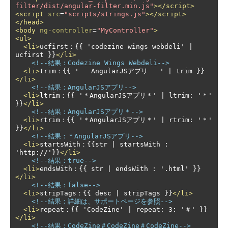
filter/dist/angular-filter.min.js"
></script>
<script
src
=
"scripts/strings.js"
></script>
</head>
<body
ng-controller
=
"MyController"
>
<ul>
<li>
ucfirst：{{ 'codezine wings webdeli' | 
ucfirst }}
</li>
<!--結果：Codezine Wings Webdeli-->
<li>
trim：{{ '   AngularJSアプリ   ' | trim }}
</li>
<!--結果：AngularJSアプリ-->
<li>
ltrim：{{ '＊AngularJSアプリ＊' | ltrim: '＊' 
}}
</li>
<!--結果：AngularJSアプリ＊-->
<li>
rtrim：{{ '＊AngularJSアプリ＊' | rtrim: '＊' 
}}
</li>
<!--結果：＊AngularJSアプリ-->
<li>
startsWith：{{str | startsWith : 
'http://'}}
</li>
<!--結果：true-->
<li>
endsWith：{{ str | endsWith : '.html' }}
</li>
<!--結果：false-->
<li>
stripTags：{{ desc | stripTags }}
</li>
<!--結果：詳細は、サポートページを参照-->
<li>
repeat：{{ 'CodeZine' | repeat: 3: '＃' }}
</li>
<!--結果：CodeZine＃CodeZine＃CodeZine-->