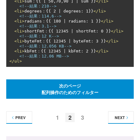
<li>
sum：{{ [ 50,70,90 ] | sum }}
</li>
<!--結果：210-->
<li>
degrees：{{ 2 | degrees: 1}}
</li>
<!--結果：114.6-->
<li>
radians：{{ 180 | radians: 1 }}
</li>
<!--結果：3.1-->
<li>
shortFmt：{{ 12345 | shortFmt: 0 }}
</li>
<!--結果：12 K-->
<li>
byteFmt：{{ 12345 | byteFmt: 3 }}
</li>
<!--結果：12.056 KB-->
<li>
kbFmt：{{ 12345 | kbFmt: 2 }}
</li>
<!--結果：12.06 MB-->
</ul>
次のページ
配列操作のためのフィルター
1
2
3
PREV
NEXT