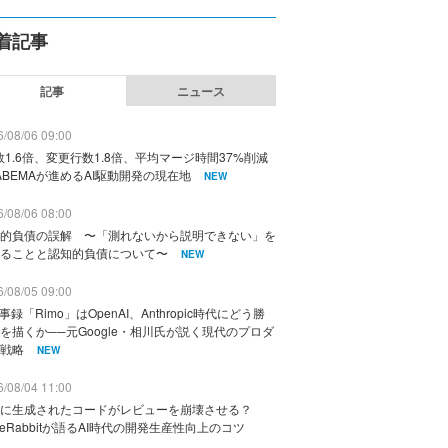
着記事
記事
ニュース
/08/06 09:00
数1.6倍、変更行数1.8倍、平均マージ時間37%削減
ABEMAが進めるAI駆動開発の現在地
NEW
/08/06 08:00
的負債の誤解 〜「測れないから説明できない」を
ることと認知的負債について〜
NEW
/08/05 09:00
議事録「Rimo」はOpenAI、Anthropic時代にどう勝
を描くか──元Google・相川氏が説く現代のプロダ
戦略
NEW
/08/04 11:00
に生成されたコードがレビューを崩壊させる？
deRabbitが語るAI時代の開発生産性向上のコツ