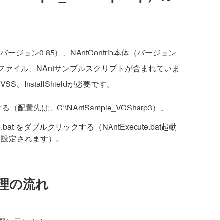
ジョン0.85）、NAntContrib本体（バージョン
バッチファイル、NAntサンプルスクリプトが含まれていま
InstallShieldが必要です。
配置先は、C:\NAntSample_VCSharp3）。
.bat をダブルクリックする（NAntExecute.bat起動
数に設定されます）。
理の流れ