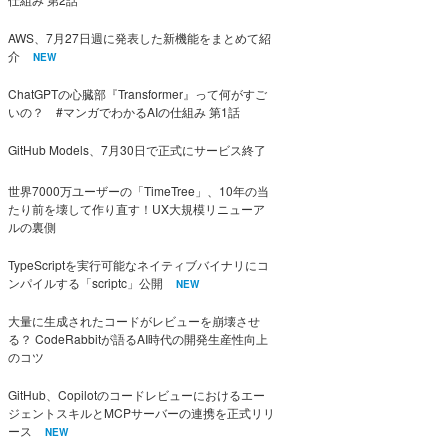
AWS、7月27日週に発表した新機能をまとめて紹
介
NEW
ChatGPTの心臓部『Transformer』って何がすご
いの？ #マンガでわかるAIの仕組み 第1話
GitHub Models、7月30日で正式にサービス終了
世界7000万ユーザーの「TimeTree」、10年の当
たり前を壊して作り直す！UX大規模リニューア
ルの裏側
TypeScriptを実行可能なネイティブバイナリにコ
ンパイルする「scriptc」公開
NEW
大量に生成されたコードがレビューを崩壊させ
る？ CodeRabbitが語るAI時代の開発生産性向上
のコツ
GitHub、Copilotのコードレビューにおけるエー
ジェントスキルとMCPサーバーの連携を正式リリ
ース
NEW