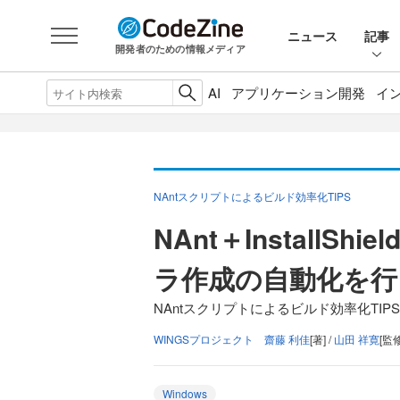
ニュース
記事
開発者のための情報メディア
AI
アプリケーション開発
イ
NAntスクリプトによるビルド効率化TIPS
NAnt＋Install
ラ作成の自動化を行
NAntスクリプトによるビルド効率化TIPS
WINGSプロジェクト 齋藤 利佳
[著] /
山田 祥寛
[監修
Windows