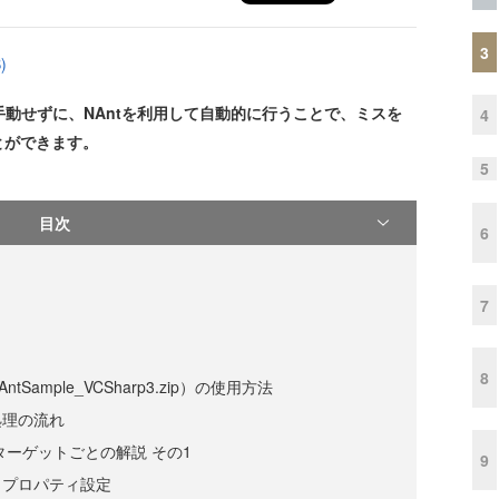
3
)
編集を手動せずに、NAntを利用して自動的に行うことで、ミスを
4
とができます。
5
目次
6
7
8
Sample_VCSharp3.zip）の使用方法
処理の流れ
ターゲットごとの解説 その1
9
／プロパティ設定