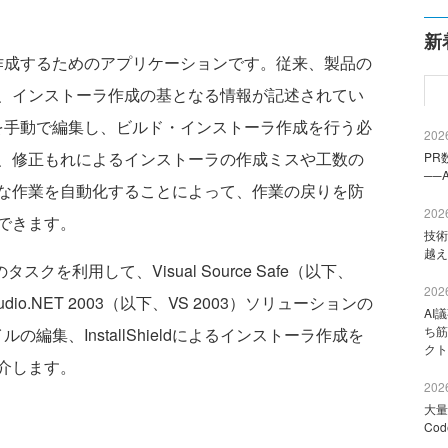
新
ーラを作成するためのアプリケーションです。従来、製品の
、インストーラ作成の基となる情報が記述されてい
ファイルを手動で編集し、ビルド・インストーラ作成を行う必
2026
、修正もれによるインストーラの作成ミスや工数の
PR
──
な作業を自動化することによって、作業の戻りを防
2026
できます。
技術
越え
タスクを利用して、Visual Source Safe（以下、
2026
udio.NET 2003（以下、VS 2003）ソリューションの
AI
ち筋
ァイルの編集、InstallShieldによるインストーラ作成を
クト
介します。
2026
大量
Co