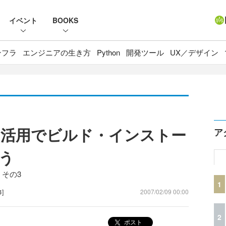
イベント
BOOKS
ンフラ
エンジニアの生き方
Python
開発ツール
UX／デザイン
Shield活用でビルド・インストー
ア
う
 その3
1
]
2007/02/09 00:00
2
ポスト