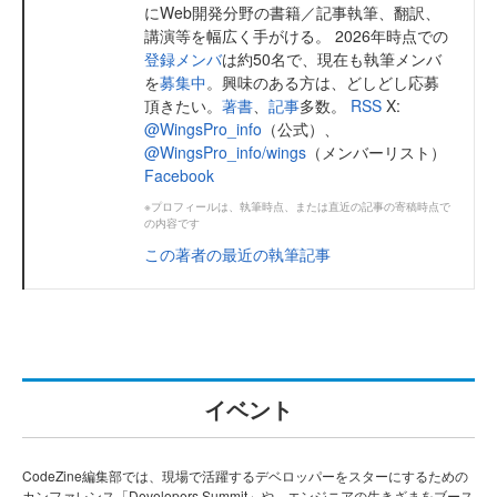
にWeb開発分野の書籍／記事執筆、翻訳、
講演等を幅広く手がける。 2026年時点での
登録メンバ
は約50名で、現在も執筆メンバ
を
募集中
。興味のある方は、どしどし応募
頂きたい。
著書
、
記事
多数。
RSS
X:
@WingsPro_info
（公式）、
@WingsPro_info/wings
（メンバーリスト）
Facebook
※プロフィールは、執筆時点、または直近の記事の寄稿時点で
の内容です
この著者の最近の執筆記事
イベント
CodeZine編集部では、現場で活躍するデベロッパーをスターにするための
カンファレンス「Developers Summit」や、エンジニアの生きざまをブース