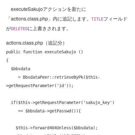
executeSakujoアクションを新たに
「actions.class.php」内に追記します。
フィールド
TITLE
が
に上書きされます。
DELETED
actions.class.php（追記分）
public
function
 executeSakujo ()

{

  $bbsdata

     = BbsdataPeer::retrieveByPk($this-
>getRequestParameter(
'id'
));

if
($this->getRequestParameter(
'sakujo_key'
)

     == $bbsdata->getPasswd()){

    $this->forward404Unless($bbsdata);
