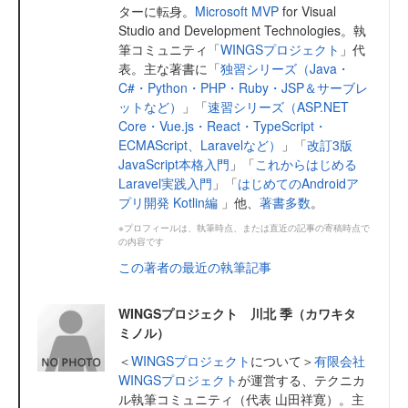
ターに転身。
Microsoft MVP
for Visual
Studio and Development Technologies。執
筆コミュニティ「
WINGSプロジェクト
」代
表。主な著書に「
独習シリーズ（Java・
C#・Python・PHP・Ruby・JSP＆サーブレ
ットなど）
」「
速習シリーズ（ASP.NET
Core・Vue.js・React・TypeScript・
ECMAScript、Laravelなど）
」「
改訂3版
JavaScript本格入門
」「
これからはじめる
Laravel実践入門
」「
はじめてのAndroidア
プリ開発 Kotlin編
」他、
著書多数
。
※プロフィールは、執筆時点、または直近の記事の寄稿時点で
の内容です
この著者の最近の執筆記事
WINGSプロジェクト 川北 季（カワキタ
ミノル）
＜
WINGSプロジェクト
について＞
有限会社
WINGSプロジェクト
が運営する、テクニカ
ル執筆コミュニティ（代表 山田祥寛）。主