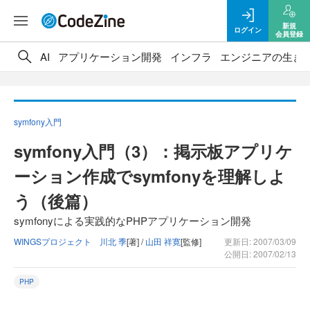
新規
ログイン
会員登録
AI
アプリケーション開発
インフラ
エンジニアの生き
symfony入門
symfony入門（3）：掲示板アプリケ
ーション作成でsymfonyを理解しよ
う（後篇）
symfonyによる実践的なPHPアプリケーション開発
WINGSプロジェクト 川北 季
[著] /
山田 祥寛
[監修]
更新日: 2007/03/09
公開日: 2007/02/13
PHP