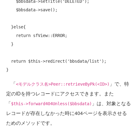
    $bbsdata->setTitle(
'DELETED'
);

    $bbsdata->save();

  }else{

return
 sfView::ERROR;

  }

return
 $this->redirect(
'bbsdata/list'
);

「
」で、特
<モデルクラス名>Peer::retrieveByPk(<ID>)
定のIDを持つレコードにアクセスできます。また
「
」は、対象となる
$this->forward404Unless($bbsdata)
レコードが存在しなかった時に404ページを表示させる
ためのメソッドです。