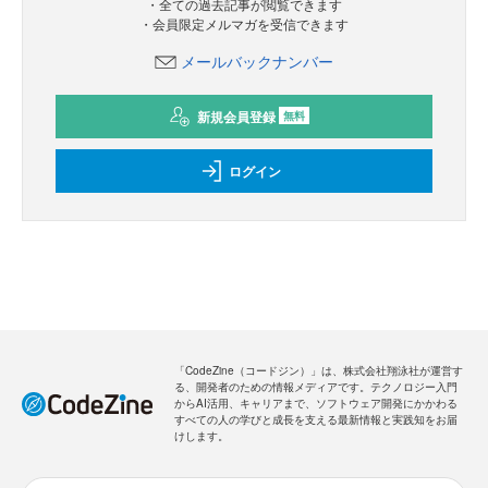
・全ての過去記事が閲覧できます
・会員限定メルマガを受信できます
メールバックナンバー
新規会員登録
無料
ログイン
「CodeZine（コードジン）」は、株式会社翔泳社が運営す
る、開発者のための情報メディアです。テクノロジー入門
からAI活用、キャリアまで、ソフトウェア開発にかかわる
すべての人の学びと成長を支える最新情報と実践知をお届
けします。