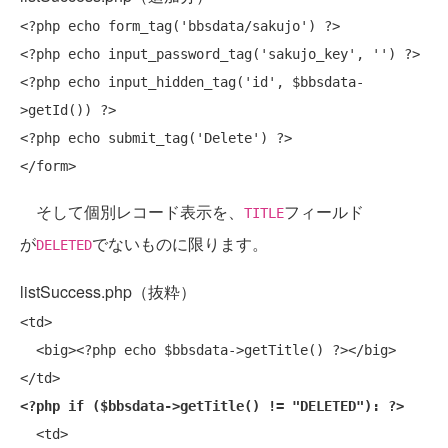
<?php 
echo
 form_tag(
'bbsdata/sakujo'
) ?>

<?php 
echo
 input_password_tag(
'sakujo_key'
, 
''
) ?>

<?php 
echo
 input_hidden_tag(
'id'
, $bbsdata-
>getId()) ?>

<?php 
echo
 submit_tag(
'Delete'
) ?>

そして個別レコード表示を、
フィールド
TITLE
が
でないものに限ります。
DELETED
listSuccess.php（抜粋）
<td> 

  <big><?php 
echo
 $bbsdata->getTitle() ?></big>

<?php 
if
 ($bbsdata->getTitle() != 
"DELETED"
): ?>
  <td> 
