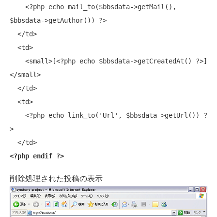
    <?php 
echo
 mail_to($bbsdata->getMail(), 
$bbsdata->getAuthor()) ?>

  </td>

  <td> 

    <small>[<?php 
echo
 $bbsdata->getCreatedAt() ?>]
</small>

  </td>

  <td> 

    <?php 
echo
 link_to(
'Url'
, $bbsdata->getUrl()) ?
>

<?php 
endif
 ?>
削除処理された投稿の表示