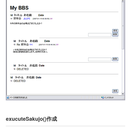
exucuteSakujo()作成