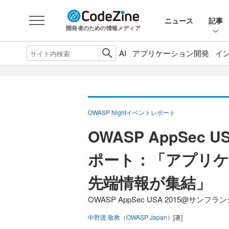
ニュース
記事
開発者のための情報メディア
AI
アプリケーション開発
イ
OWASP Nightイベントレポート
OWASP AppSec
ポート：「アプリ
先端情報が集結」
OWASP AppSec USA 2015@サンフラ
中野渡 敬教（OWASP Japan）
[著]