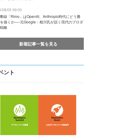
/08/05 09:00
議事録「Rimo」はOpenAI、Anthropic時代にどう勝
を描くか──元Google・相川氏が説く現代のプロダ
戦略
新着記事一覧を見る
ベント