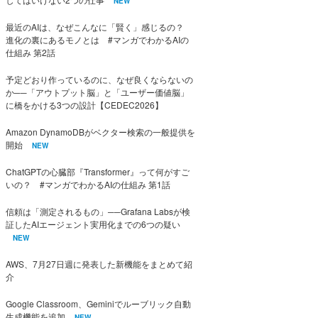
NEW
最近のAIは、なぜこんなに「賢く」感じるの？
進化の裏にあるモノとは #マンガでわかるAIの
仕組み 第2話
予定どおり作っているのに、なぜ良くならないの
か──「アウトプット脳」と「ユーザー価値脳」
に橋をかける3つの設計【CEDEC2026】
Amazon DynamoDBがベクター検索の一般提供を
開始
NEW
ChatGPTの心臓部『Transformer』って何がすご
いの？ #マンガでわかるAIの仕組み 第1話
信頼は「測定されるもの」──Grafana Labsが検
証したAIエージェント実用化までの6つの疑い
NEW
AWS、7月27日週に発表した新機能をまとめて紹
介
Google Classroom、Geminiでルーブリック自動
生成機能を追加
NEW