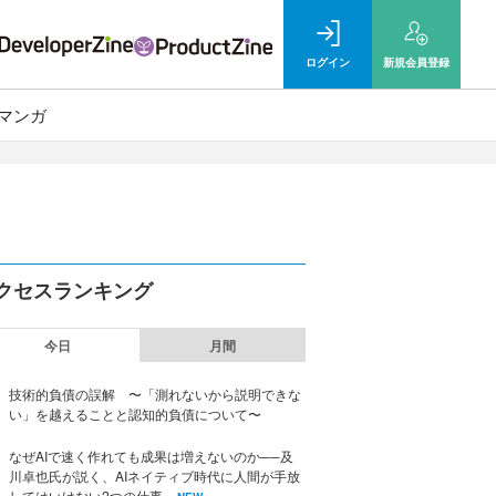
ログイン
新規
会員登録
マンガ
クセスランキング
今日
月間
技術的負債の誤解 〜「測れないから説明できな
い」を越えることと認知的負債について〜
なぜAIで速く作れても成果は増えないのか──及
川卓也氏が説く、AIネイティブ時代に人間が手放
してはいけない2つの仕事