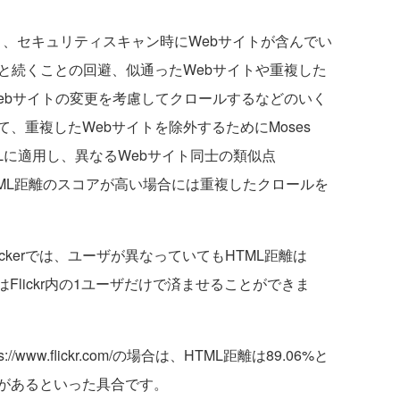
たり、セキュリティスキャン時にWebサイトが含んでい
と続くことの回避、似通ったWebサイトや重複した
ebサイトの変更を考慮してクロールするなどのいく
、重複したWebサイトを除外するためにMoses
をHTMLに適用し、異なるWebサイト同士の類似点
HTML距離のスコアが高い場合には重複したクロールを
kerでは、ユーザが異なっていてもHTML距離は
はFlickr内の1ユーザだけで済ませることができま
ps://www.flickr.com/の場合は、HTML距離は89.06%と
があるといった具合です。