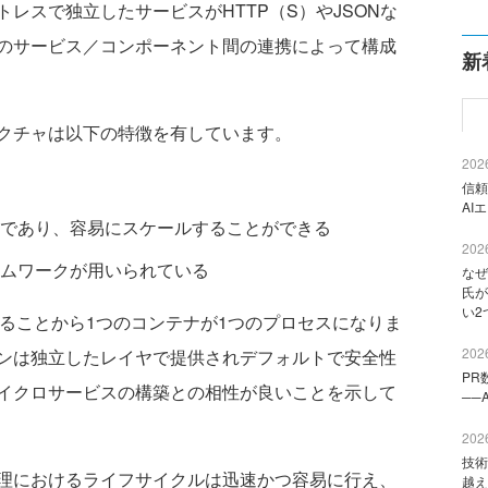
レスで独立したサービスがHTTP（S）やJSONな
のサービス／コンポーネント間の連携によって構成
新
クチャは以下の特徴を有しています。
2026
信頼
AI
であり、容易にスケールすることができる
2026
ムワークが用いられている
なぜ
氏が
い2
あることから1つのコンテナが1つのプロセスになりま
2026
ンは独立したレイヤで提供されデフォルトで安全性
PR
イクロサービスの構築との相性が良いことを示して
──
2026
技術
理におけるライフサイクルは迅速かつ容易に行え、
越え