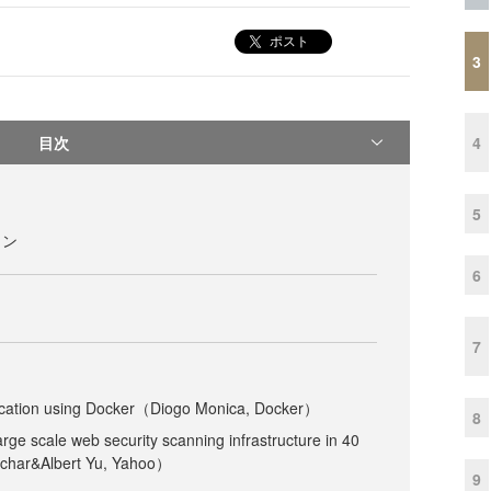
ポスト
3
目次
4
5
ョン
6
ト
7
lication using Docker（Diogo Monica, Docker）
8
arge scale web security scanning infrastructure in 40
char&Albert Yu, Yahoo）
9