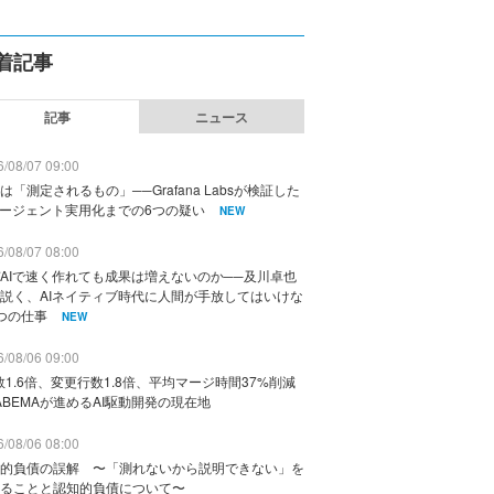
着記事
記事
ニュース
/08/07 09:00
は「測定されるもの」──Grafana Labsが検証した
エージェント実用化までの6つの疑い
NEW
/08/07 08:00
AIで速く作れても成果は増えないのか──及川卓也
説く、AIネイティブ時代に人間が手放してはいけな
つの仕事
NEW
/08/06 09:00
数1.6倍、変更行数1.8倍、平均マージ時間37%削減
ABEMAが進めるAI駆動開発の現在地
/08/06 08:00
的負債の誤解 〜「測れないから説明できない」を
ることと認知的負債について〜