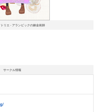
トリエ - アランビックの錬金術師
」
サークル情報
g/