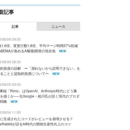
着記事
記事
ニュース
/08/06 09:00
数1.6倍、変更行数1.8倍、平均マージ時間37%削減
ABEMAが進めるAI駆動開発の現在地
NEW
/08/06 08:00
的負債の誤解 〜「測れないから説明できない」を
ることと認知的負債について〜
NEW
/08/05 09:00
議事録「Rimo」はOpenAI、Anthropic時代にどう勝
を描くか──元Google・相川氏が説く現代のプロダ
戦略
NEW
/08/04 11:00
に生成されたコードがレビューを崩壊させる？
deRabbitが語るAI時代の開発生産性向上のコツ