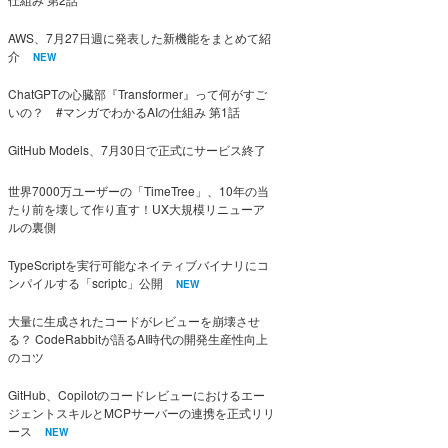
AWS、7月27日週に発表した新機能をまとめて紹
介
NEW
ChatGPTの心臓部『Transformer』って何がすご
いの？ #マンガでわかるAIの仕組み 第1話
GitHub Models、7月30日で正式にサービス終了
世界7000万ユーザーの「TimeTree」、10年の当
たり前を壊して作り直す！UX大規模リニューア
ルの裏側
TypeScriptを実行可能なネイティブバイナリにコ
ンパイルする「scriptc」公開
NEW
大量に生成されたコードがレビューを崩壊させ
る？ CodeRabbitが語るAI時代の開発生産性向上
のコツ
GitHub、Copilotのコードレビューにおけるエー
ジェントスキルとMCPサーバーの連携を正式リリ
ース
NEW