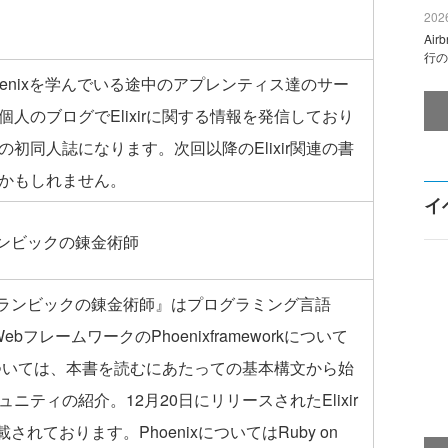
2026
Ai
行の
Phoenixを学んでいる途中のアプレンティス達のサー
人のブログでElixirに関する情報を発信しており
初同人誌になります。次回以降のElixir関連の書
かもしれません。
イ
ランビックの錬金術師
 アランビックの錬金術師』はプログラミング言語
るWebフレームワークのPhoenixframeworkについて
rについては、本書を読むにあたっての基本構文から始
ティの紹介。12月20日にリリースされたElixir
記載されております。PhoenixについてはRuby on