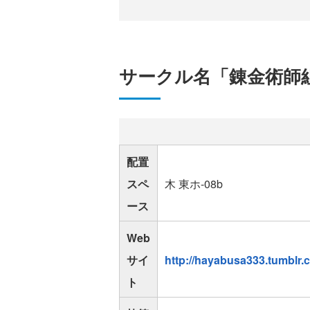
サークル名「錬金術師
配置
スペ
木 東ホ-08b
ース
Web
サイ
http://hayabusa333.tumblr.
ト