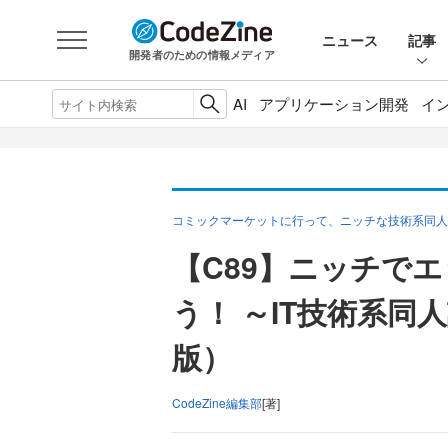
ニュース
記事
開発者のための情報メディア
AI
アプリケーション開発
イ
コミックマーケットに行って、ニッチな技術系同人
【C89】ニッチで
う！ ～IT技術系同
版）
CodeZine編集部
[著]