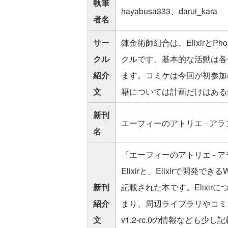
執筆
hayabusa333、darui_kara
者名
サー
錬金術師組合は、Elixirと
クル
クルです。基本的な活動は各個
紹介
ます。コミケは今回が初参加の
文
籍については計画だけはある
新刊
エーフィーのアトリエ - ア
名
『エーフィーのアトリエ -
Elixirと、Elixirで開発でき
新刊
記載された本です。Elixi
紹介
まり、周辺ライブラリやコミュニ
文
v1.2-rc.0の情報なども少し