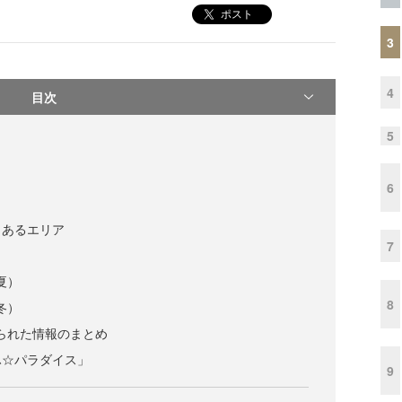
ポスト
3
4
目次
5
6
くあるエリア
7
夏）
8
冬）
寄せられた情報のまとめ
ふ☆パラダイス」
9