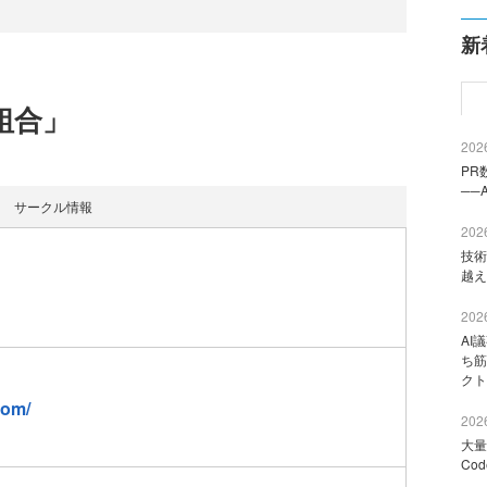
新
組合」
2026
PR
──
サークル情報
2026
技術
越え
2026
AI
ち筋
クト
com/
2026
大量
Co