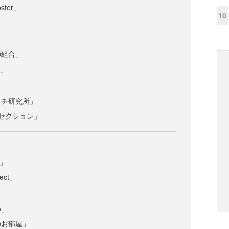
ster」
10
」
師組合」
d」
ッチ研究所」
セクション」
」
y」
ect」
e」
のお部屋」