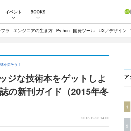
イベント
BOOKS
ンフラ
エンジニアの生き方
Python
開発ツール
UX／デザイン
誌を探そう！
エッジな技術本をゲットしよ
ア
人誌の新刊ガイド（2015年冬
1
2015/12/23 14:00
2