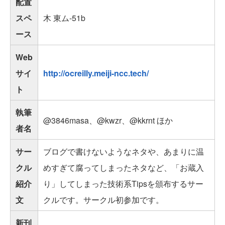
配置
スペ
木 東ム-51b
ース
Web
サイ
http://ocreilly.meiji-ncc.tech/
ト
執筆
@3846masa、@kwzr、@kkrnt ほか
者名
サー
ブログで書けないようなネタや、あまりに温
クル
めすぎて腐ってしまったネタなど、「お蔵入
紹介
り」してしまった技術系Tipsを頒布するサー
文
クルです。サークル初参加です。
新刊