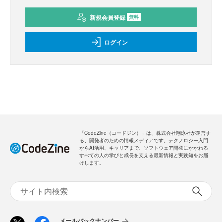
新規会員登録
無料
ログイン
「CodeZine（コードジン）」は、株式会社翔泳社が運営す
る、開発者のための情報メディアです。テクノロジー入門
からAI活用、キャリアまで、ソフトウェア開発にかかわる
すべての人の学びと成長を支える最新情報と実践知をお届
けします。
メールバックナンバー