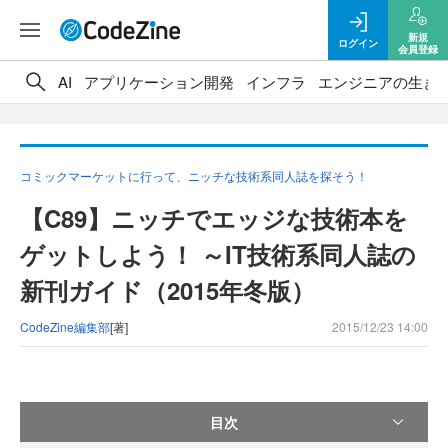
新規
ログイン
会員登録
AI
アプリケーション開発
インフラ
エンジニアの生き
コミックマーケットに行って、ニッチな技術系同人誌を探そう！
【C89】ニッチでエッジな技術本を
ゲットしよう！ ～IT技術系同人誌の
新刊ガイド（2015年冬版）
CodeZine編集部
[著]
2015/12/23 14:00
目次