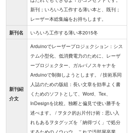
新刊；いろいろ工作する薄い本と、既刊；
レーザー本総集編をお持ちします。
新刊名
いろいろ工作する薄い本2015冬
Arduinoでレーザープロジェクション：シス
テム小型化、低消費電力のために、レーザ
ープロジェクター、ガルバノスキャナを
Arduinoで制御しようとします。 / 技術系同
人誌のための版組：長い文章を効率よく書
新刊紹
くためのソフトとして、Word、Tex、
介文
InDesignを比較。独断と偏見で使い勝手を
述べます。 / ヲタク的お片付け術：思い入
れもあるヲタグッズを「納得づく」で処分
するためのノウハウ。これで汚部屋卒業。