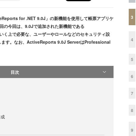
3
orts for .NET 9.0J」の新機能を使用して帳票アプリケ
回の今回は、9.0Jで追加された新機能である
r」を運用していく上で必要な、ユーザーやロールなどのセキュリティ設
4
ctiveReports 9.0J ServerはProfessional
5
目次
6
7
8
作成
9