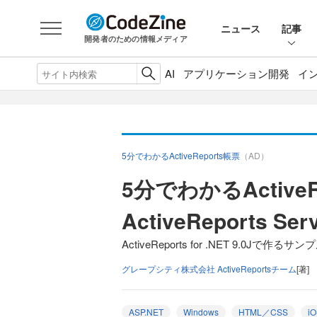
ニュース
記事
開発者のための情報メディア
AI
アプリケーション開発
イ
5分でわかるActiveReports帳票
（AD）
5分でわかるActiveR
ActiveReports S
ActiveReports for .NET 9.0Jで作る
グレープシティ株式会社 ActiveReportsチーム
[著]
ASP.NET
Windows
HTML／CSS
i