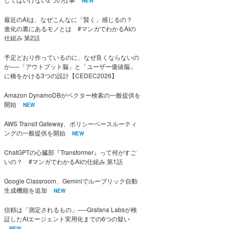
NEW
最近のAIは、なぜこんなに「賢く」感じるの？
進化の裏にあるモノとは #マンガでわかるAIの
仕組み 第2話
予定どおり作っているのに、なぜ良くならないの
か──「アウトプット脳」と「ユーザー価値脳」
に橋をかける3つの設計【CEDEC2026】
Amazon DynamoDBがベクター検索の一般提供を
開始
NEW
AWS Transit Gateway、ポリシーベースルーティ
ングの一般提供を開始
NEW
ChatGPTの心臓部『Transformer』って何がすご
いの？ #マンガでわかるAIの仕組み 第1話
Google Classroom、Geminiでルーブリック自動
生成機能を追加
NEW
信頼は「測定されるもの」──Grafana Labsが検
証したAIエージェント実用化までの6つの疑い
NEW