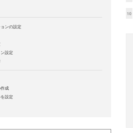
10
ションの設定
定
ョン設定
作
の作成
ルを設定