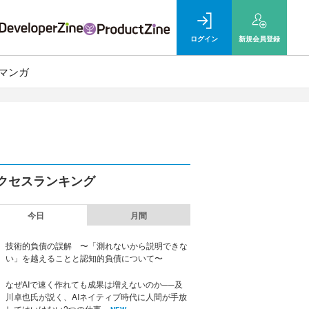
ログイン
新規
会員登録
マンガ
クセスランキング
今日
月間
技術的負債の誤解 〜「測れないから説明できな
い」を越えることと認知的負債について〜
なぜAIで速く作れても成果は増えないのか──及
川卓也氏が説く、AIネイティブ時代に人間が手放
してはいけない2つの仕事