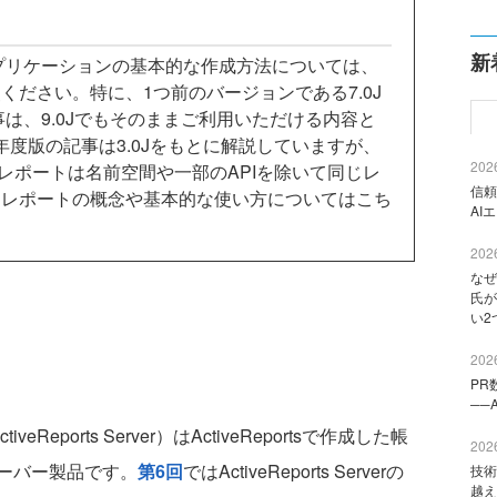
新
帳票アプリケーションの基本的な作成方法については、
ください。特に、1つ前のバージョンである7.0J
事は、9.0Jでもそのままご利用いただける内容と
8年度版の記事は3.0Jをもとに解説していますが、
2026
ョンレポートは名前空間や一部のAPIを除いて同じレ
信頼
ンレポートの概念や基本的な使い方についてはこち
AI
2026
なぜ
氏が
い2
2026
PR
──
ctiveReports Server）はActiveReportsで作成した帳
2026
ーバー製品です。
第6回
ではActiveReports Serverの
技術
越え