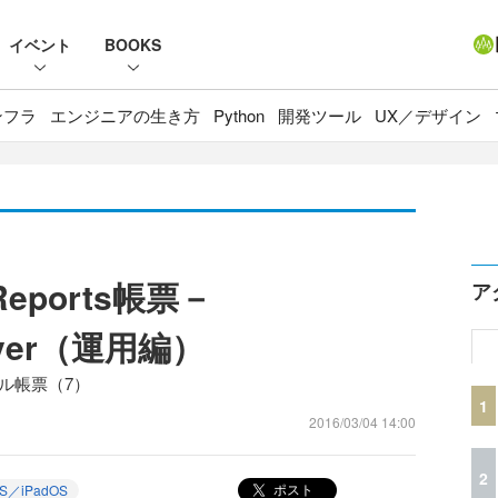
イベント
BOOKS
ンフラ
エンジニアの生き方
Python
開発ツール
UX／デザイン
eports帳票－
ア
erver（運用編）
サンプル帳票（7）
1
2016/03/04 14:00
2
ポスト
OS／iPadOS