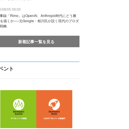
/08/05 09:00
議事録「Rimo」はOpenAI、Anthropic時代にどう勝
を描くか──元Google・相川氏が説く現代のプロダ
戦略
新着記事一覧を見る
ベント