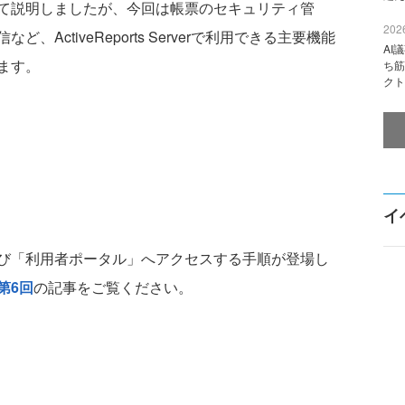
て説明しましたが、今回は帳票のセキュリティ管
2026
ActiveReports Serverで利用できる主要機能
AI
ます。
ち筋
クト
イ
び「利用者ポータル」へアクセスする手順が登場し
第6回
の記事をご覧ください。