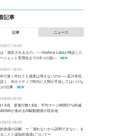
着記事
記事
ニュース
/08/07 09:00
は「測定されるもの」──Grafana Labsが検証した
エージェント実用化までの6つの疑い
NEW
/08/07 08:00
AIで速く作れても成果は増えないのか──及川卓也
説く、AIネイティブ時代に人間が手放してはいけな
つの仕事
NEW
/08/06 09:00
数1.6倍、変更行数1.8倍、平均マージ時間37%削減
ABEMAが進めるAI駆動開発の現在地
/08/06 08:00
的負債の誤解 〜「測れないから説明できない」を
ることと認知的負債について〜