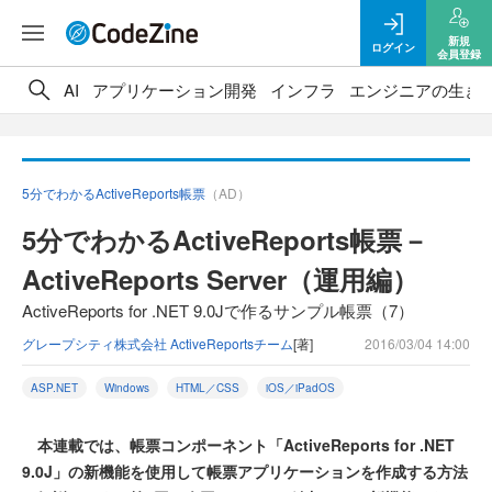
新規
ログイン
会員登録
AI
アプリケーション開発
インフラ
エンジニアの生き
5分でわかるActiveReports帳票
（AD）
5分でわかるActiveReports帳票－
ActiveReports Server（運用編）
ActiveReports for .NET 9.0Jで作るサンプル帳票（7）
グレープシティ株式会社 ActiveReportsチーム
[著]
2016/03/04 14:00
ASP.NET
Windows
HTML／CSS
iOS／iPadOS
本連載では、帳票コンポーネント「ActiveReports for .NET
9.0J」の新機能を使用して帳票アプリケーションを作成する方法