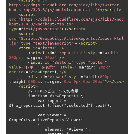
<script
src
=
" 
https://cdnjs.cloudflare.com/ajax/libs/twitter-
bootstrap/3.3.6/js/bootstrap.min.js "
></script>
<script
src
=
"https://cdnjs.cloudflare.com/ajax/libs/knoc
kout/3.4.0/knockout-min.js"
type
=
"text/javascript"
></script>
<script
src
=
"Scripts/GrapeCity.ActiveReports.Viewer.Html
.js"
type
=
"text/javascript"
></script>
<form
id
=
"form1"
>
<select
id
=
"_reportList"
style
=
"
width
:
300px
;
 margin
:
20px
"
/>
<input
id
=
"Button1"
type
=
"button"
value
=
"レポートを表示"
style
=
"
 margin
:
20px
"
onclick
=
"
ViewReport
()
"
/>
<div
id
=
"viewer"
style
=
"
width
:
800px
;
height
:
600px
;
 margin
:
0px
0px
0px
20px
"">
</div>
<script>
        // HTML5ビューワでの表示

        function ViewReport() {

            var report = 
$('#_reportList').find(":selected").text();

            var viewer = 
GrapeCity.ActiveReports.Viewer(

            {

               element: '#viewer',
