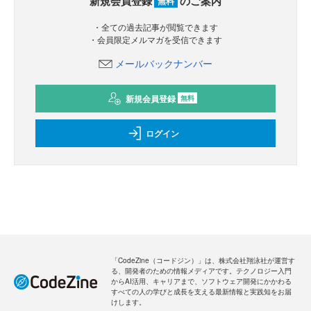
新規会員登録
のご案内
無料
・全ての過去記事が閲覧できます
・会員限定メルマガを受信できます
メールバックナンバー
新規会員登録
無料
ログイン
「CodeZine（コードジン）」は、株式会社翔泳社が運営す
る、開発者のための情報メディアです。テクノロジー入門
からAI活用、キャリアまで、ソフトウェア開発にかかわる
すべての人の学びと成長を支える最新情報と実践知をお届
けします。