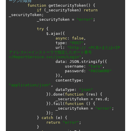
ークンの取得
function
 getSecurityToken
()
{
if
(
_securityToken
)
return
_securityToken
;
            _securityToken 
=
"error"
;
try
{
                $
.
ajax
({
async
:
false
,
                    type
:
"POST"
,
                    url
:
"http:// <PC名>または<IP
アドレス>:<インストーラで指定したポート番号
>/ReportService.svc/json/Login"
,
                    data
:
 JSON
.
stringify
({
                        username
:
"taro"
,
                        password
:
"PASSWORD"
}),
                    contentType
:
"application/json"
,
                    dataType
:
"json"
}).
done
(
function
(
res
)
{
                    _securityToken 
=
 res
.
d
;
}).
fail
(
function
()
{
                    _securityToken 
=
"error"
;
});
}
catch
(
e
)
{
return
"error"
;
}