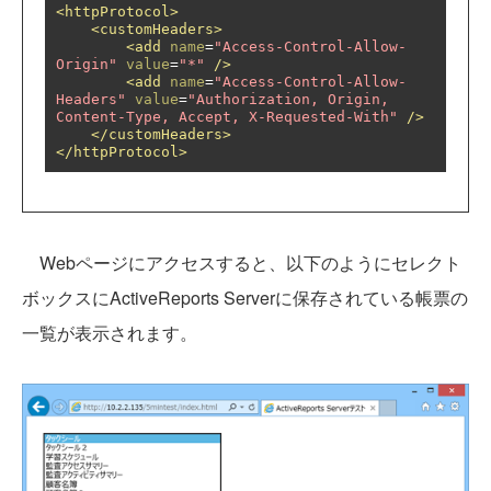
<httpProtocol>
<customHeaders>
<add
name
=
"Access-Control-Allow-
Origin"
value
=
"*"
/>
<add
name
=
"Access-Control-Allow-
Headers"
value
=
"Authorization, Origin, 
Content-Type, Accept, X-Requested-With"
/>
</customHeaders>
</httpProtocol>
Webページにアクセスすると、以下のようにセレクト
ボックスにActiveReports Serverに保存されている帳票の
一覧が表示されます。