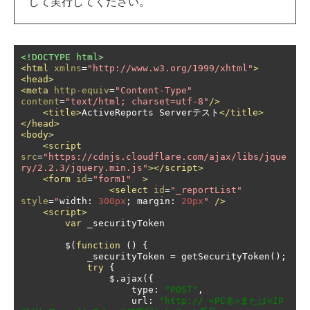
して実行してください。
<!DOCTYPE html>
<html
xmlns
=
"http://www.w3.org/1999/xhtml"
>
<head>
<meta
http-equiv
=
"Content-Type"
content
=
"text/html; charset=utf-8"
/>
<title>
ActiveReports Serverテスト
</title>
</head>
<body>
<script
src
=
"https://cdnjs.cloudflare.com/ajax/libs/jque
ry/2.2.3/jquery.min.js"
></script>
<form
id
=
"form1"
>
<select
id
=
"_reportList"
style
=
"
width
:
300px
;
 margin
:
20px
"
/>
<script>
var
 _securityToken

        $
(
function
()
{
            _securityToken 
=
 getSecurityToken
();
try
{
                $
.
ajax
({
                    type
:
"POST"
,
                    url
:
"http:// <PC名>または<IP