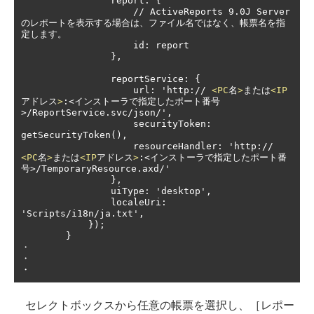
                report: {

                    // ActiveReports 9.0J Server
のレポートを表示する場合は、ファイル名ではなく、帳票名を指
定します。

                    id: report

                },

                reportService: {

                    url: 'http:// 
<PC
名
>
または
<IP
アドレス
>
:<インストーラで指定したポート番号
>/ReportService.svc/json/',

                    securityToken: 
getSecurityToken(),

                    resourceHandler: 'http:// 
<PC
名
>
または
<IP
アドレス
>
:<インストーラで指定したポート番
号>/TemporaryResource.axd/'

                },

                uiType: 'desktop',

                localeUri: 
'Scripts/i18n/ja.txt',

            });

        }

・

・

・
セレクトボックスから任意の帳票を選択し、［レポー