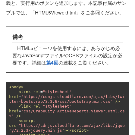
義と、実行用のボタンを追加します。本記事付属のサン
プルでは、「HTML5Viewer.html」をご参照ください。
備考
HTML5ビューワを使用するには、あらかじめ必
要なJavaScriptファイルやCSSファイルの設定が必
要です。詳細は
第4回
の連載をご覧ください。
<body>
<link
rel
=
"stylesheet"
href
=
"https://cdnjs.cloudflare.com/ajax/libs/twi
tter-bootstrap/3.3.6/css/bootstrap.min.css"
/>
<link
rel
=
"stylesheet"
href
=
"css/GrapeCity.ActiveReports.Viewer.Html.cs
s"
/>
<script
src
=
"https://cdnjs.cloudflare.com/ajax/libs/jque
ry/2.2.3/jquery.min.js"
></script>