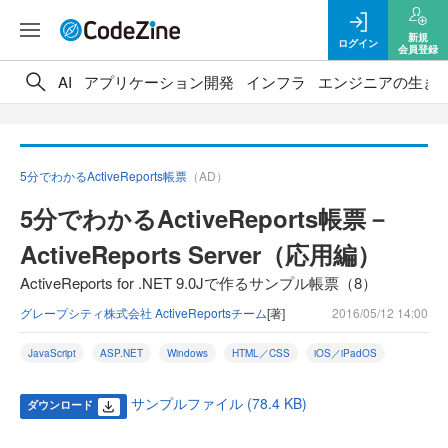
新規
ログイン
会員登録
AI
アプリケーション開発
インフラ
エンジニアの生き
5分でわかるActiveReports帳票
（AD）
5分でわかるActiveReports帳票－
ActiveReports Server（応用編）
ActiveReports for .NET 9.0Jで作るサンプル帳票（8）
グレープシティ株式会社 ActiveReportsチーム
[著]
2016/05/12 14:00
JavaScript
ASP.NET
Windows
HTML／CSS
iOS／iPadOS
サンプルファイル (78.4 KB)
ダウンロード