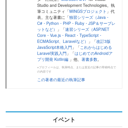
Studio and Development Technologies。執
筆コミュニティ「
WINGSプロジェクト
」代
表。主な著書に「
独習シリーズ（Java・
C#・Python・PHP・Ruby・JSP＆サーブレ
ットなど）
」「
速習シリーズ（ASP.NET
Core・Vue.js・React・TypeScript・
ECMAScript、Laravelなど）
」「
改訂3版
JavaScript本格入門
」「
これからはじめる
Laravel実践入門
」「
はじめてのAndroidア
プリ開発 Kotlin編
」他、
著書多数
。
※プロフィールは、執筆時点、または直近の記事の寄稿時点で
の内容です
この著者の最近の執筆記事
イベント