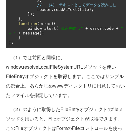
};
//  （4） テキストとしてデータを読みこむ
            reader
.
readAsText
(
file
);
});
},
function
(
error
){
        window
.
alert
(
"読込失敗 :"
+
 error
.
code 
+
" 
- "
+
 message
);
}
);
（1）では前回と同様に、
window.resolveLocalFileSystemURLメソッドを使い、
FileEntryオブジェクトを取得します。ここではサンプル
の都合上、あらかじめwwwディレクトリに用意しておい
たファイルを指定しています。
（2）のように取得したFileEntryオブジェクトのfileメ
ソッドを用いると、Fileオブジェクトが取得できます。
このFileオブジェクトはFormのFileコントロールを使っ