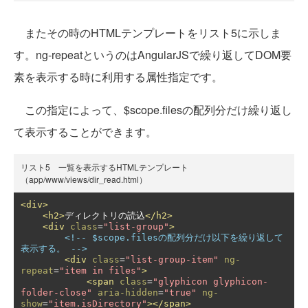
またその時のHTMLテンプレートをリスト5に示しま
す。ng-repeatというのはAngularJSで繰り返してDOM要
素を表示する時に利用する属性指定です。
この指定によって、$scope.filesの配列分だけ繰り返し
て表示することができます。
リスト5 一覧を表示するHTMLテンプレート
（app/www/views/dir_read.html）
<div>
<h2>
ディレクトリの読込
</h2>
<div
class
=
"list-group"
>
<!-- $scope.filesの配列分だけ以下を繰り返して
表示する。 -->
<div
class
=
"list-group-item"
ng-
repeat
=
"item in files"
>
<span
class
=
"glyphicon glyphicon-
folder-close"
aria-hidden
=
"true"
ng-
show
=
"item.isDirectory"
></span>