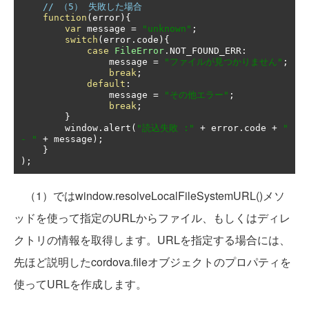
// （5） 失敗した場合
function
(
error
){
var
 message 
=
"unknown"
;
switch
(
error
.
code
){
case
FileError
.
NOT_FOUND_ERR
:
                message 
=
"ファイルが見つかりません"
;
break
;
default
:
                message 
=
"その他エラー"
;
break
;
}
        window
.
alert
(
"読込失敗 :"
+
 error
.
code 
+
" 
- "
+
 message
);
}
);
（1）ではwindow.resolveLocalFileSystemURL()メソ
ッドを使って指定のURLからファイル、もしくはディレ
クトリの情報を取得します。URLを指定する場合には、
先ほど説明したcordova.fileオブジェクトのプロパティを
使ってURLを作成します。