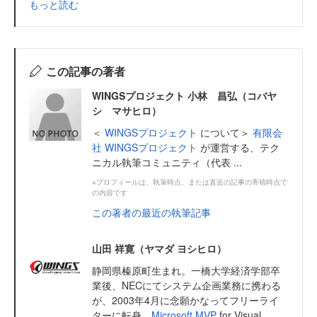
もっと読む
この記事の著者
WINGSプロジェクト 小林 昌弘（コバヤ
シ マサヒロ）
＜
WINGSプロジェクト
について＞
有限会
社 WINGSプロジェクト
が運営する、テク
ニカル執筆コミュニティ（代表 ...
※プロフィールは、執筆時点、または直近の記事の寄稿時点で
の内容です
この著者の最近の執筆記事
山田 祥寛（ヤマダ ヨシヒロ）
静岡県榛原町生まれ。一橋大学経済学部卒
業後、NECにてシステム企画業務に携わる
が、2003年4月に念願かなってフリーライ
ターに転身。
Microsoft MVP
for Visual