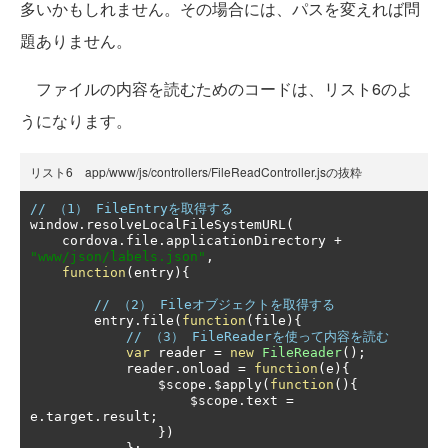
多いかもしれません。その場合には、パスを変えれば問
題ありません。
ファイルの内容を読むためのコードは、リスト6のよ
うになります。
リスト6 app/www/js/controllers/FileReadController.jsの抜粋
// （1） FileEntryを取得する
window
.
resolveLocalFileSystemURL
(
    cordova
.
file
.
applicationDirectory 
+
"www/json/labels.json"
,
function
(
entry
){
// （2） Fileオブジェクトを取得する
        entry
.
file
(
function
(
file
){
// （3） FileReaderを使って内容を読む
var
 reader 
=
new
FileReader
();
            reader
.
onload 
=
function
(
e
){
                $scope
.
$apply
(
function
(){
                    $scope
.
text 
=
e
.
target
.
result
;
})