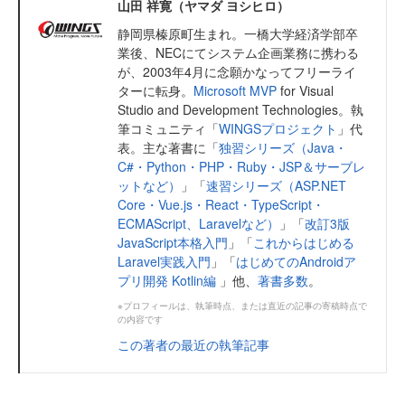
山田 祥寛（ヤマダ ヨシヒロ）
静岡県榛原町生まれ。一橋大学経済学部卒
業後、NECにてシステム企画業務に携わる
が、2003年4月に念願かなってフリーライ
ターに転身。
Microsoft MVP
for Visual
Studio and Development Technologies。執
筆コミュニティ「
WINGSプロジェクト
」代
表。主な著書に「
独習シリーズ（Java・
C#・Python・PHP・Ruby・JSP＆サーブレ
ットなど）
」「
速習シリーズ（ASP.NET
Core・Vue.js・React・TypeScript・
ECMAScript、Laravelなど）
」「
改訂3版
JavaScript本格入門
」「
これからはじめる
Laravel実践入門
」「
はじめてのAndroidア
プリ開発 Kotlin編
」他、
著書多数
。
※プロフィールは、執筆時点、または直近の記事の寄稿時点で
の内容です
この著者の最近の執筆記事