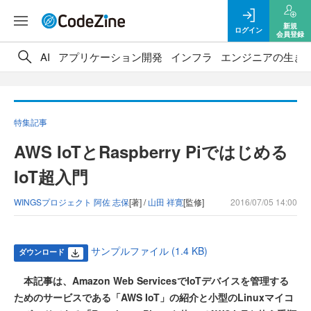
新規
ログイン
会員登録
AI
アプリケーション開発
インフラ
エンジニアの生き
特集記事
AWS IoTとRaspberry Piではじめる
IoT超入門
WINGSプロジェクト 阿佐 志保
[著] /
山田 祥寛
[監修]
2016/07/05 14:00
サンプルファイル (1.4 KB)
ダウンロード
本記事は、Amazon Web ServicesでIoTデバイスを管理する
ためのサービスである「AWS IoT」の紹介と小型のLinuxマイコ