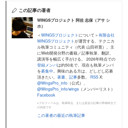
この記事の著者
WINGSプロジェクト 阿佐 志保（アサ シ
ホ）
＜
WINGSプロジェクト
について＞
有限会社
WINGSプロジェクト
が運営する、テクニカ
ル執筆コミュニティ（代表 山田祥寛）。主
にWeb開発分野の書籍／記事執筆、翻訳、
講演等を幅広く手がける。 2026年時点での
登録メンバ
は約50名で、現在も執筆メンバ
を
募集中
。興味のある方は、どしどし応募
頂きたい。
著書
、
記事
多数。
RSS
X:
@WingsPro_info
（公式）、
@WingsPro_info/wings
（メンバーリスト）
Facebook
※プロフィールは、執筆時点、または直近の記事の寄稿時点で
の内容です
この著者の最近の執筆記事