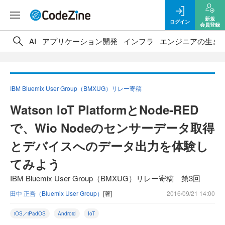
新規
ログイン
会員登録
AI
アプリケーション開発
インフラ
エンジニアの生き
IBM Bluemix User Group（BMXUG）リレー寄稿
Watson IoT PlatformとNode-RED
で、Wio Nodeのセンサーデータ取得
とデバイスへのデータ出力を体験し
てみよう
IBM Bluemix User Group（BMXUG）リレー寄稿 第3回
田中 正吾（Bluemix User Group）
[著]
2016/09/21 14:00
iOS／iPadOS
Android
IoT