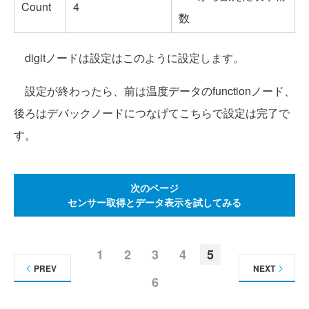
Count
4
数
digitノードは設定はこのように設定します。
設定が終わったら、前は温度データのfunctionノード、
後ろはデバックノードにつなげてこちらで設定は完了で
す。
次のページ
センサー取得とデータ表示を試してみる
1
2
3
4
5
PREV
NEXT
6