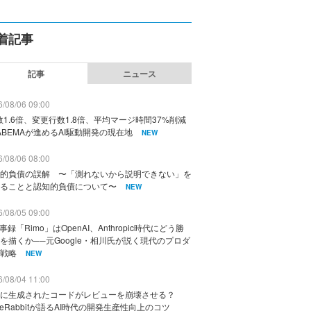
着記事
記事
ニュース
/08/06 09:00
数1.6倍、変更行数1.8倍、平均マージ時間37%削減
ABEMAが進めるAI駆動開発の現在地
NEW
/08/06 08:00
的負債の誤解 〜「測れないから説明できない」を
ることと認知的負債について〜
NEW
/08/05 09:00
議事録「Rimo」はOpenAI、Anthropic時代にどう勝
を描くか──元Google・相川氏が説く現代のプロダ
戦略
NEW
/08/04 11:00
に生成されたコードがレビューを崩壊させる？
deRabbitが語るAI時代の開発生産性向上のコツ