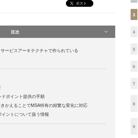
ポスト
3
目次
4
5
イクロサービスアーキテクチャで作られている
6
7
理
るエンドポイント提供の手順
8
きかえることでMSA特有の頻繁な変化に対応
ンドポイントについて扱う情報
9