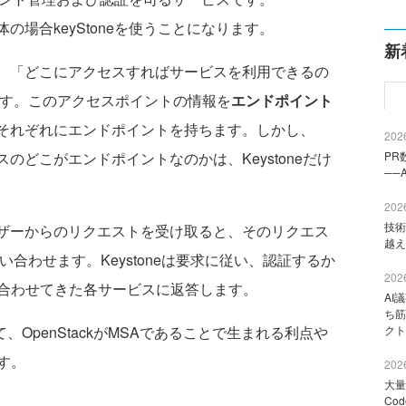
体の場合keyStoneを使うことになります。
新
アは、「どこにアクセスすればサービスを利用できるの
ります。このアクセスポイントの情報を
エンドポイント
スはそれぞれにエンドポイントを持ちます。しかし、
2026
ビスのどこがエンドポイントなのかは、Keystoneだけ
PR
──
2026
技術
ユーザーからのリクエストを受け取ると、そのリクエス
越え
問い合わせます。Keystoneは要求に従い、認証するか
2026
合わせてきた各サービスに返答します。
AI
ち筋
て、OpenStackがMSAであることで生まれる利点や
クト
す。
2026
大量
Co