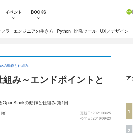
イベント
BOOKS
ンフラ
エンジニアの生き方
Python
開発ツール
UX／デザイン
ackの動作と仕組み
作と仕組み～エンドポイントと
ア
enStackの動作と仕組み 第1回
1
）
[著]
更新日: 2021/03/25
公開日: 2016/09/23
2