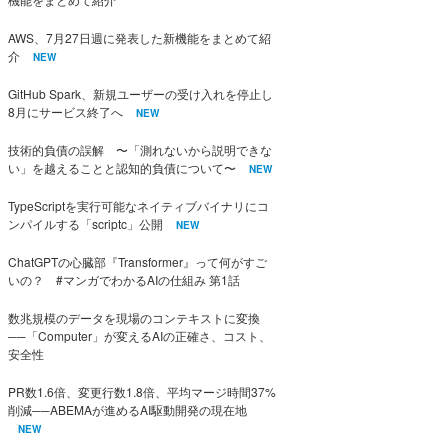
AWS、7月27日週に発表した新機能をまとめて紹
介
NEW
GitHub Spark、新規ユーザーの受け入れを停止し
8月にサービス終了へ
NEW
技術的負債の誤解 〜「測れないから説明できな
い」を越えることと認知的負債について〜
NEW
TypeScriptを実行可能なネイティブバイナリにコ
ンパイルする「scriptc」公開
NEW
ChatGPTの心臓部『Transformer』って何がすご
いの？ #マンガでわかるAIの仕組み 第1話
数兆規模のデータを現場のコンテキストに変換
──「Computer」が変えるAIの正確さ、コスト、
安全性
PR数1.6倍、変更行数1.8倍、平均マージ時間37%
削減──ABEMAが進めるAI駆動開発の現在地
NEW