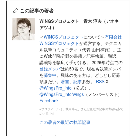
この記事の著者
WINGSプロジェクト 青木 淳夫（アオキ
アツオ）
＜
WINGSプロジェクト
について＞
有限会社
WINGSプロジェクト
が運営する、テクニカ
ル執筆コミュニティ（代表 山田祥寛）。主
にWeb開発分野の書籍／記事執筆、翻訳、
講演等を幅広く手がける。 2026年時点での
登録メンバ
は約50名で、現在も執筆メンバ
を
募集中
。興味のある方は、どしどし応募
頂きたい。
著書
、
記事
多数。
RSS
X:
@WingsPro_info
（公式）、
@WingsPro_info/wings
（メンバーリスト）
Facebook
※プロフィールは、執筆時点、または直近の記事の寄稿時点で
の内容です
この著者の最近の執筆記事