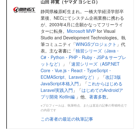
山田 祥寛（ヤマダ ヨシヒロ）
静岡県榛原町生まれ。一橋大学経済学部卒
業後、NECにてシステム企画業務に携わる
が、2003年4月に念願かなってフリーライ
ターに転身。
Microsoft MVP
for Visual
Studio and Development Technologies。執
筆コミュニティ「
WINGSプロジェクト
」代
表。主な著書に「
独習シリーズ（Java・
C#・Python・PHP・Ruby・JSP＆サーブレ
ットなど）
」「
速習シリーズ（ASP.NET
Core・Vue.js・React・TypeScript・
ECMAScript、Laravelなど）
」「
改訂3版
JavaScript本格入門
」「
これからはじめる
Laravel実践入門
」「
はじめてのAndroidア
プリ開発 Kotlin編
」他、
著書多数
。
※プロフィールは、執筆時点、または直近の記事の寄稿時点で
の内容です
この著者の最近の執筆記事