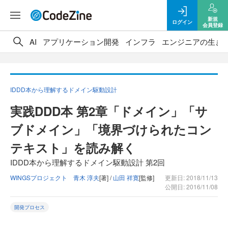
新規
ログイン
会員登録
AI
アプリケーション開発
インフラ
エンジニアの生き
IDDD本から理解するドメイン駆動設計
実践DDD本 第2章「ドメイン」「サ
ブドメイン」「境界づけられたコン
テキスト」を読み解く
IDDD本から理解するドメイン駆動設計 第2回
WINGSプロジェクト 青木 淳夫
[著] /
山田 祥寛
[監修]
更新日: 2018/11/13
公開日: 2016/11/08
開発プロセス